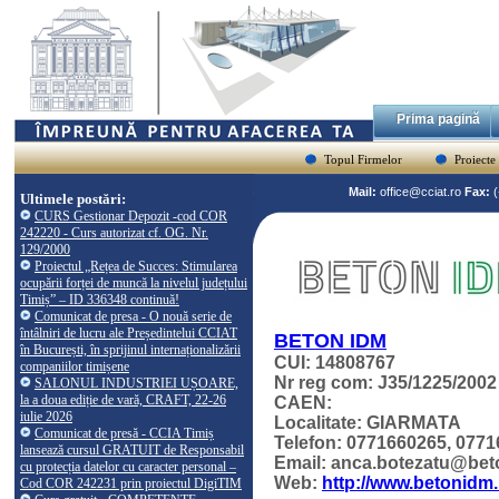
Prima pagină
Topul Firmelor
Proiecte
Mail:
office@cciat.ro
Fax:
Ultimele postări:
CURS Gestionar Depozit -cod COR
242220 - Curs autorizat cf. OG. Nr.
129/2000
Proiectul „Rețea de Succes: Stimularea
ocupării forței de muncă la nivelul județului
Timiș” – ID 336348 continuă!
Comunicat de presa - O nouă serie de
întâlniri de lucru ale Președintelui CCIAT
BETON IDM
în București, în sprijinul internaționalizării
CUI: 14808767
companiilor timișene
Nr reg com: J35/1225/2002
SALONUL INDUSTRIEI UȘOARE,
la a doua ediție de vară, CRAFT, 22-26
CAEN:
iulie 2026
Localitate: GIARMATA
Comunicat de presă - CCIA Timiș
Telefon: 0771660265, 077
lansează cursul GRATUIT de Responsabil
Email: anca.botezatu@bet
cu protecția datelor cu caracter personal –
Web:
http://www.betonidm.
Cod COR 242231 prin proiectul DigiTIM