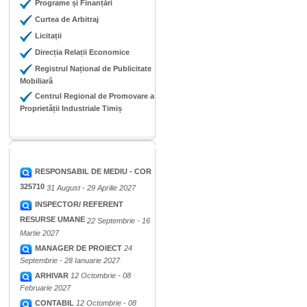
Programe și Finanțări
Curtea de Arbitraj
Licitații
Direcția Relații Economice
Registrul Național de Publicitate
Mobiliară
Centrul Regional de Promovare a
Proprietății Industriale Timiș
RESPONSABIL DE MEDIU - COR
325710
31 August - 29 Aprilie 2027
INSPECTOR/ REFERENT
RESURSE UMANE
22 Septembrie - 16
Martie 2027
MANAGER DE PROIECT
24
Septembrie - 28 Ianuarie 2027
ARHIVAR
12 Octombrie - 08
Februarie 2027
CONTABIL
12 Octombrie - 08