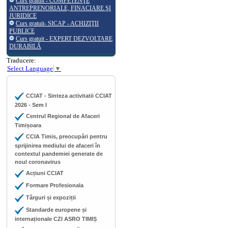
Curs gratuit - COMPETENŢE
ANTREPRENORIALE, FINACIARE ŞI
JURIDICE
Curs gratuit- SICAP - ACHIZIŢII
PUBLICE
Curs gratuit - EXPERT DEZVOLTARE
DURABILĂ
Traducere:
Select Language
▼
CCIAT - Sinteza activitatii CCIAT
2026 - Sem I
Centrul Regional de Afaceri
Timișoara
CCIA Timis, preocupări pentru
sprijinirea mediului de afaceri în
contextul pandemiei generate de
noul coronavirus
Acțiuni CCIAT
Formare Profesionala
Târguri și expoziții
Standarde europene și
internaționale CZI ASRO TIMIȘ