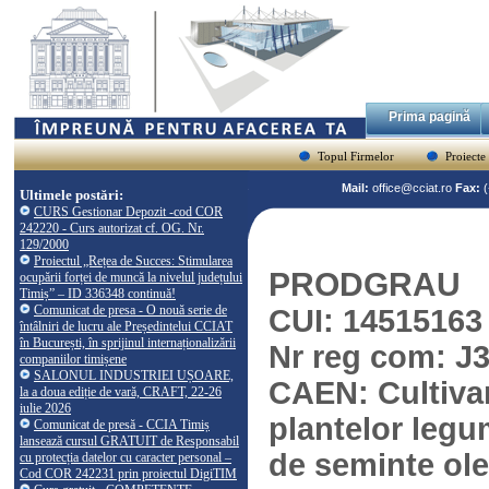
Prima pagină
Topul Firmelor
Proiecte
Mail:
office@cciat.ro
Fax:
Ultimele postări:
CURS Gestionar Depozit -cod COR
242220 - Curs autorizat cf. OG. Nr.
129/2000
Proiectul „Rețea de Succes: Stimularea
PRODGRAU
ocupării forței de muncă la nivelul județului
Timiș” – ID 336348 continuă!
Comunicat de presa - O nouă serie de
CUI: 14515163
întâlniri de lucru ale Președintelui CCIAT
în București, în sprijinul internaționalizării
Nr reg com: J
companiilor timișene
SALONUL INDUSTRIEI UȘOARE,
CAEN: Cultivar
la a doua ediție de vară, CRAFT, 22-26
iulie 2026
plantelor legu
Comunicat de presă - CCIA Timiș
lansează cursul GRATUIT de Responsabil
de seminte ol
cu protecția datelor cu caracter personal –
Cod COR 242231 prin proiectul DigiTIM