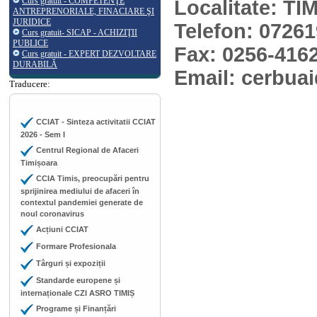
Curs gratuit - COMPETENŢE
Localitate: T
ANTREPRENORIALE, FINACIARE ŞI
JURIDICE
Telefon: 0726
Curs gratuit- SICAP - ACHIZIŢII
PUBLICE
Fax: 0256-416
Curs gratuit - EXPERT DEZVOLTARE
DURABILĂ
Email: cerbu
Traducere:
CCIAT - Sinteza activitatii CCIAT
2026 - Sem I
Centrul Regional de Afaceri
Timișoara
CCIA Timis, preocupări pentru
sprijinirea mediului de afaceri în
contextul pandemiei generate de
noul coronavirus
Acțiuni CCIAT
Formare Profesionala
Târguri și expoziții
Standarde europene și
internaționale CZI ASRO TIMIȘ
Programe și Finanțări