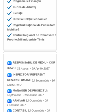
Programe și Finanțări
Curtea de Arbitraj
Licitații
Direcția Relații Economice
Registrul Național de Publicitate
Mobiliară
Centrul Regional de Promovare a
Proprietății Industriale Timiș
RESPONSABIL DE MEDIU - COR
325710
31 August - 29 Aprilie 2027
INSPECTOR/ REFERENT
RESURSE UMANE
22 Septembrie - 16
Martie 2027
MANAGER DE PROIECT
24
Septembrie - 28 Ianuarie 2027
ARHIVAR
12 Octombrie - 08
Februarie 2027
CONTABIL
12 Octombrie - 08