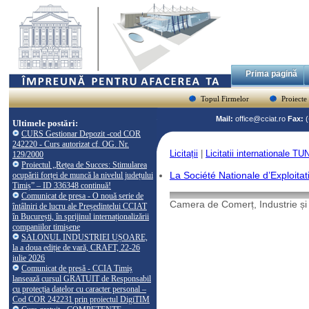
Prima pagină
Topul Firmelor
Proiecte
Mail:
office@cciat.ro
Fax:
Ultimele postări:
CURS Gestionar Depozit -cod COR
242220 - Curs autorizat cf. OG. Nr.
Licitații
|
Licitatii internationale T
129/2000
Proiectul „Rețea de Succes: Stimularea
La Société Nationale d’Exploita
ocupării forței de muncă la nivelul județului
Timiș” – ID 336348 continuă!
Comunicat de presa - O nouă serie de
Camera de Comerț, Industrie și 
întâlniri de lucru ale Președintelui CCIAT
în București, în sprijinul internaționalizării
companiilor timișene
SALONUL INDUSTRIEI UȘOARE,
la a doua ediție de vară, CRAFT, 22-26
iulie 2026
Comunicat de presă - CCIA Timiș
lansează cursul GRATUIT de Responsabil
cu protecția datelor cu caracter personal –
Cod COR 242231 prin proiectul DigiTIM