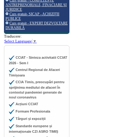
Curs gratuit - COMPETENŢE
ANTREPRENORIALE, FINACIARE ŞI
JURIDICE
Curs gratuit- SICAP - ACHIZIŢII
PUBLICE
Curs gratuit - EXPERT DEZVOLTARE
DURABILĂ
Traducere:
Select Language
▼
CCIAT - Sinteza activitatii CCIAT
2026 - Sem I
Centrul Regional de Afaceri
Timișoara
CCIA Timis, preocupări pentru
sprijinirea mediului de afaceri în
contextul pandemiei generate de
noul coronavirus
Acțiuni CCIAT
Formare Profesionala
Târguri și expoziții
Standarde europene și
internaționale CZI ASRO TIMIȘ