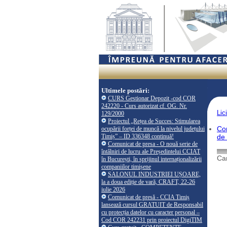
Ultimele postări:
CURS Gestionar Depozit -cod COR
242220 - Curs autorizat cf. OG. Nr.
Lici
129/2000
Proiectul „Rețea de Succes: Stimularea
Con
ocupării forței de muncă la nivelul județului
Timiș” – ID 336348 continuă!
de 
Comunicat de presa - O nouă serie de
întâlniri de lucru ale Președintelui CCIAT
Cam
în București, în sprijinul internaționalizării
companiilor timișene
SALONUL INDUSTRIEI UȘOARE,
la a doua ediție de vară, CRAFT, 22-26
iulie 2026
Comunicat de presă - CCIA Timiș
lansează cursul GRATUIT de Responsabil
cu protecția datelor cu caracter personal –
Cod COR 242231 prin proiectul DigiTIM