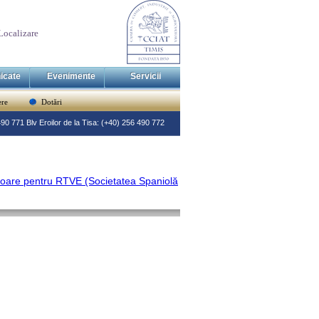
Localizare
icate
Evenimente
Servicii
re
Dotări
 490 771 Blv Eroilor de la Tisa: (+40) 256 490 772
atoare pentru RTVE (Societatea Spaniolă