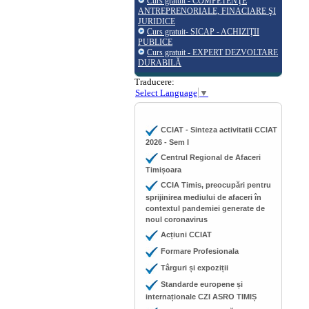
Curs gratuit - COMPETENŢE
ANTREPRENORIALE, FINACIARE ŞI
JURIDICE
Curs gratuit- SICAP - ACHIZIŢII
PUBLICE
Curs gratuit - EXPERT DEZVOLTARE
DURABILĂ
Traducere:
Select Language
▼
CCIAT - Sinteza activitatii CCIAT
2026 - Sem I
Centrul Regional de Afaceri
Timișoara
CCIA Timis, preocupări pentru
sprijinirea mediului de afaceri în
contextul pandemiei generate de
noul coronavirus
Acțiuni CCIAT
Formare Profesionala
Târguri și expoziții
Standarde europene și
internaționale CZI ASRO TIMIȘ