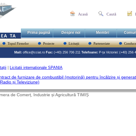
Acasă
Caută
Prima pagină
Despre noi
Membri
Comun
Topul Firmelor
Proiecte
Licitații
Parteneriate
Conduce
Mail:
office@cciat.ro
Fax:
(+40) 256 706 211
Telefoane:
P-ța Victoriei: (+40) 256
tații
|
Licitatii internationale SPANIA
tract de furnizare de combustibil (motorină) pentru încălzire și gener
Radio și Televiziune)
era de Comerț, Industrie și Agricultură TIMIȘ