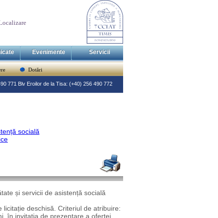
Localizare
icate
Evenimente
Servicii
re
Dotări
 490 771 Blv Eroilor de la Tisa: (+40) 256 490 772
stență socială
ice
tate și servicii de asistență socială
icitație deschisă. Criteriul de atribuire:
, în invitația de prezentare a ofertei