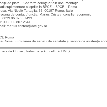
diții de plata Conform cerințelor din documentație
lații suplimentare și sprijin la BPCE BPCE – Roma
esa: Via Nicolò Tartaglia, 36, 00197 Roma, Italia
soana de contact/funcția: Marius Cristea, consilier economic
l.: 0039 06 9765 7493
x: 0039 06 807 2541
ail: marius.cristea@dce.gov.ro
CE Roma
lia-Roma: Furnizarea de servicii de sănătate și servicii de asistență soci
era de Comerț, Industrie și Agricultură TIMIȘ