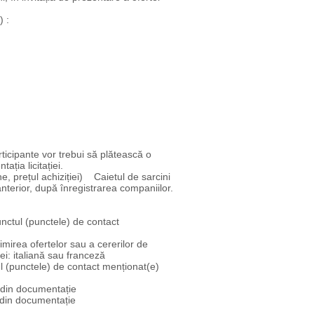
) :
ticipante vor trebui să plătească o
ția licitației.
e, prețul achiziției) Caietul de sarcini
anterior, după înregistrarea companiilor.
unctul (punctele) de contact
mirea ofertelor sau a cererilor de
ei: italiană sau franceză
tul (punctele) de contact menționat(e)
r din documentație
r din documentație