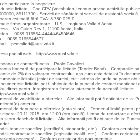
 de participare la negociere
dusele licitate Cod CPV (Vocabularul comun privind achizițiile publice
00000, 85111700 - Servicii de sănătate și servicii de asistență socială
oarea estimată fără TVA: 3.780.025 €
ele firmei organizatoare U.S.L. regiunea Valle d Aosta
resa Via Guido Rey 1, 11100 Aosta, Italia
lefon 0039 016554-4444/4645/4646
x 0039 0165544677
mail pcavalieri@ausl.vda.it
esa paginii web http://www.ausl.vda.it
rsoana de contact/funcția Paolo Cavalieri
anția bancară de participare la licitație (Tender Bond) Companiile par
anție de 2% din valoarea contractului, așa cum este detaliat în documenta
umentele licitației (caiet de sarcini, etc.: adresa de unde se poate obțin
documentele licitației pot fi obținute de la punctul de contact menționat 
kul direct pentru înregistrarea firmelor interesate de această licitație:
p://www.ausl.vda.it
menul de valabilitate a ofertelor Alte informații pot fi obținute de la: P
ționat(e) anterior
menul de depunere a ofertelor (data și ora) Termenul limită pentru pri
ticipare: 20.11.2015, ora:12:00 (ora locală). Limba de redactare a ofert
a și ora deschiderii licitației Alte informații pot fi obținute de la: Punc
erior
diții tehnice specifice (certificări, standarde, etc.) Conform cerințelo
diții contractuale specifice (legislație locală, etc.) Conform cerințelo
periența necesară Conform cerințelor din documentație