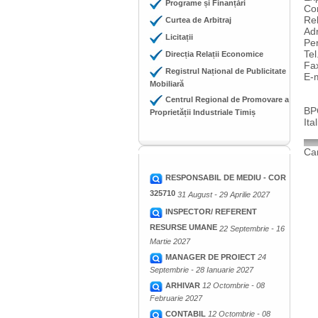
Programe și Finanțări
Con
Re
Curtea de Arbitraj
Adr
Licitații
Per
Te
Direcția Relații Economice
Fa
Registrul Național de Publicitate
E-m
Mobiliară
Centrul Regional de Promovare a
BP
Proprietății Industriale Timiș
Ita
Cam
RESPONSABIL DE MEDIU - COR
325710
31 August - 29 Aprilie 2027
INSPECTOR/ REFERENT
RESURSE UMANE
22 Septembrie - 16
Martie 2027
MANAGER DE PROIECT
24
Septembrie - 28 Ianuarie 2027
ARHIVAR
12 Octombrie - 08
Februarie 2027
CONTABIL
12 Octombrie - 08