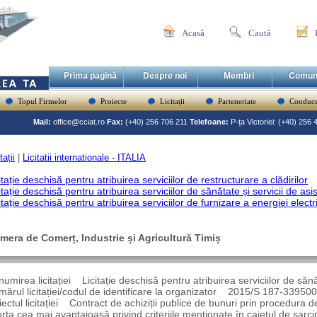
Acasă
Caută
Prima pagină
Despre noi
Membri
Comun
Topul Firmelor
Proiecte
Licitații
Parteneriate
Conduce
Mail:
office@cciat.ro
Fax:
(+40) 256 706 211
Telefoane:
P-ța Victoriei: (+40) 256
tații
|
Licitatii internationale - ITALIA
itație deschisă pentru atribuirea serviciilor de restructurare a clădirilor
itație deschisă pentru atribuirea serviciilor de sănătate și servicii de asi
itație deschisă pentru atribuirea serviciilor de furnizare a energiei electr
mera de Comerț, Industrie și Agricultură Timiș
umirea licitației Licitație deschisă pentru atribuirea serviciilor de sănă
ărul licitației/codul de identificare la organizator 2015/S 187-339500
ectul licitației Contract de achiziții publice de bunuri prin procedura de l
rta cea mai avantajoasă privind criteriile menționate în caietul de sarcini