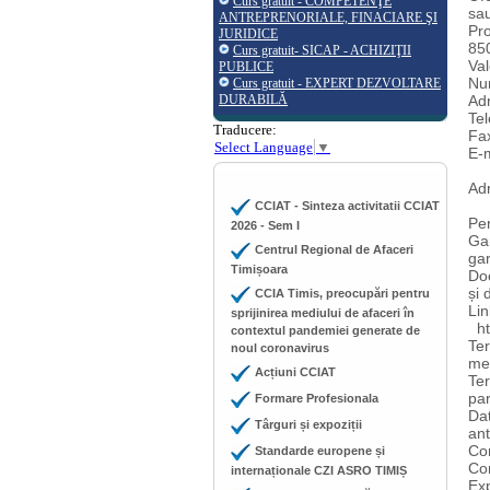
Curs gratuit - COMPETENŢE
sau
ANTREPRENORIALE, FINACIARE ŞI
Pro
JURIDICE
850
Curs gratuit- SICAP - ACHIZIŢII
Val
PUBLICE
Num
Curs gratuit - EXPERT DEZVOLTARE
DURABILĂ
Ad
Te
Traducere:
Fa
Select Language
▼
E-
Adr
CCIAT - Sinteza activitatii CCIAT
Pe
2026 - Sem I
Gar
Centrul Regional de Afaceri
gar
Timișoara
Doc
și 
CCIA Timis, preocupări pentru
Lin
sprijinirea mediului de afaceri în
htt
contextul pandemiei generate de
Ter
noul coronavirus
men
Acțiuni CCIAT
Ter
par
Formare Profesionala
Dat
Târguri și expoziții
ant
Con
Standarde europene și
Con
internaționale CZI ASRO TIMIȘ
Ex