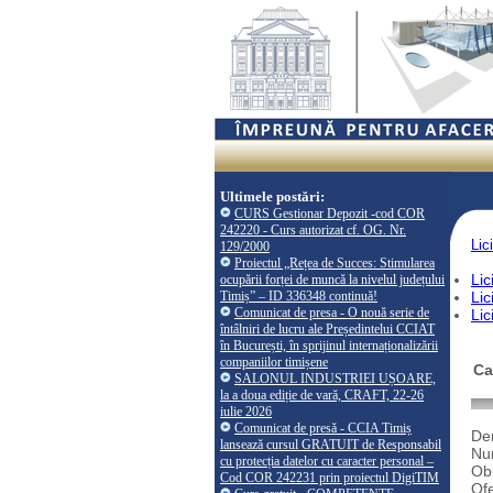
Ultimele postări:
CURS Gestionar Depozit -cod COR
242220 - Curs autorizat cf. OG. Nr.
Lici
129/2000
Proiectul „Rețea de Succes: Stimularea
Lic
ocupării forței de muncă la nivelul județului
Timiș” – ID 336348 continuă!
Lic
Comunicat de presa - O nouă serie de
Lic
întâlniri de lucru ale Președintelui CCIAT
în București, în sprijinul internaționalizării
companiilor timișene
Ca
SALONUL INDUSTRIEI UȘOARE,
la a doua ediție de vară, CRAFT, 22-26
iulie 2026
Comunicat de presă - CCIA Timiș
Den
lansează cursul GRATUIT de Responsabil
Num
cu protecția datelor cu caracter personal –
Obi
Cod COR 242231 prin proiectul DigiTIM
Ofe