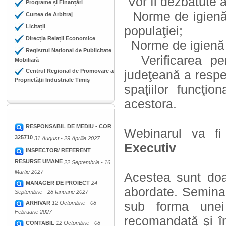
Vor fi dezbătute 
Programe și Finanțări
Norme de igienă ş
Curtea de Arbitraj
Licitații
populaţiei;
Direcția Relații Economice
Norme de igienă re
Registrul Național de Publicitate
Verificarea per
Mobiliară
Centrul Regional de Promovare a
judeţeană a respect
Proprietății Industriale Timiș
spaţiilor funcţio
acestora.
RESPONSABIL DE MEDIU - COR
Webinarul va f
325710
31 August - 29 Aprilie 2027
Executiv
INSPECTOR/ REFERENT
RESURSE UMANE
22 Septembrie - 16
Martie 2027
Acestea sunt doa
MANAGER DE PROIECT
24
abordate. Seminar
Septembrie - 28 Ianuarie 2027
sub forma unei 
ARHIVAR
12 Octombrie - 08
Februarie 2027
recomandată şi î
CONTABIL
12 Octombrie - 08