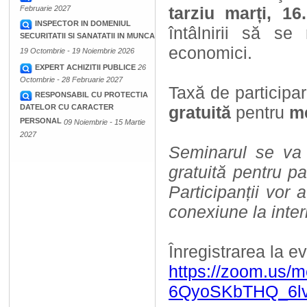
tarziu marți, 16
Februarie 2027
INSPECTOR IN DOMENIUL
întâlnirii să se
SECURITATII SI SANATATII IN MUNCA
economici.
19 Octombrie - 19 Noiembrie 2026
EXPERT ACHIZITII PUBLICE
26
Octombrie - 28 Februarie 2027
Taxă de participar
RESPONSABIL CU PROTECTIA
DATELOR CU CARACTER
gratuită
pentru
m
PERSONAL
09 Noiembrie - 15 Martie
2027
Seminarul se va
gratuită pentru pa
Participanții vor
conexiune la inte
Înregistrarea la e
https://zoom.us/m
6QyoSKbTHQ_6lv