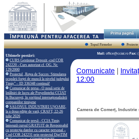
Prima pagină
Topul Firmelor
Proiecte
Mail:
office@cciat.ro
Fax:
Ultimele postări:
CURS Gestionar Depozit -cod COR
242220 - Curs autorizat cf. OG. Nr.
Comunicate
|
Invita
129/2000
Proiectul „Rețea de Succes: Stimularea
12:00
ocupării forței de muncă la nivelul județului
Timiș” – ID 336348 continuă!
Comunicat de presa - O nouă serie de
întâlniri de lucru ale Președintelui CCIAT
în București, în sprijinul internaționalizării
companiilor timișene
SALONUL INDUSTRIEI UȘOARE,
Camera de Comerț, Industrie ș
la a doua ediție de vară, CRAFT, 22-26
iulie 2026
Comunicat de presă - CCIA Timiș
lansează cursul GRATUIT de Responsabil
cu protecția datelor cu caracter personal –
Cod COR 242231 prin proiectul DigiTIM