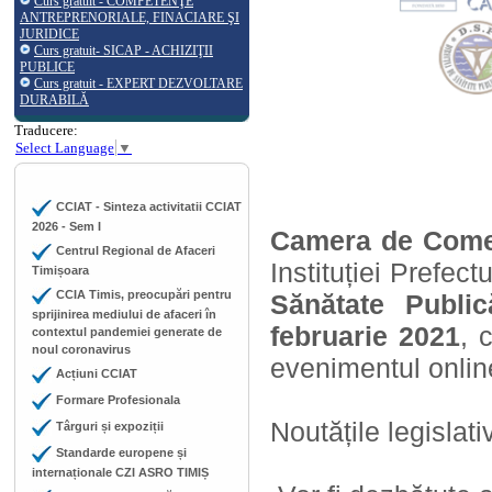
Curs gratuit - COMPETENŢE
ANTREPRENORIALE, FINACIARE ŞI
JURIDICE
Curs gratuit- SICAP - ACHIZIŢII
PUBLICE
Curs gratuit - EXPERT DEZVOLTARE
DURABILĂ
Traducere:
Select Language
▼
CCIAT - Sinteza activitatii CCIAT
2026 - Sem I
Camera de Comerţ
Centrul Regional de Afaceri
Instituției Prefec
Timișoara
CCIA Timis, preocupări pentru
Sănătate Publi
sprijinirea mediului de afaceri în
februarie 2021
, 
contextul pandemiei generate de
noul coronavirus
evenimentul onli
Acțiuni CCIAT
Formare Profesionala
Noutățile legislati
Târguri și expoziții
Standarde europene și
internaționale CZI ASRO TIMIȘ