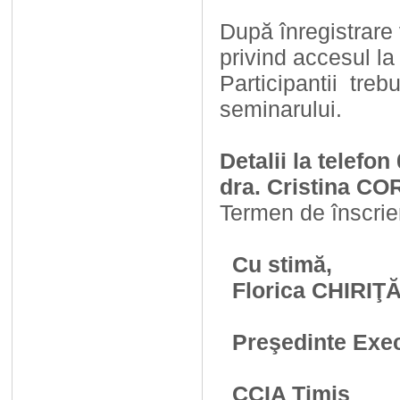
După înregistrare 
privind accesul l
Participantii tre
seminarului.
Detalii la telefo
dra. Cristina C
Termen de înscrier
Cu stimă,
Florica 
Flavi
Preşedin
Directo
CCIA Timiş 