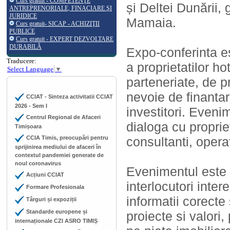
Curs gratuit - COMPETENŢE
și Deltei Dunării,
ANTREPRENORIALE, FINACIARE ŞI
JURIDICE
Mamaia.
Curs gratuit- SICAP - ACHIZIŢII
PUBLICE
Curs gratuit - EXPERT DEZVOLTARE
DURABILĂ
Expo-conferinta e
Traducere:
a proprietatilor h
Select Language
▼
parteneriate, de p
nevoie de finantar
CCIAT - Sinteza activitatii CCIAT
2026 - Sem I
investitori. Eveni
Centrul Regional de Afaceri
dialoga cu propriet
Timișoara
CCIA Timis, preocupări pentru
consultanti, operat
sprijinirea mediului de afaceri în
contextul pandemiei generate de
noul coronavirus
Evenimentul este d
Acțiuni CCIAT
interlocutori inte
Formare Profesionala
informatii corecte 
Târguri și expoziții
Standarde europene și
proiecte si valori
internaționale CZI ASRO TIMIȘ