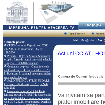
Prima pagină
Topul Firmelor
Proiecte
Mail:
office@cciat.ro
Fax:
Ultimele postări:
CURS Gestionar Depozit -cod COR
242220 - Curs autorizat cf. OG. Nr.
Acțiuni CCIAT
|
HOS
129/2000
Proiectul „Rețea de Succes: Stimularea
ocupării forței de muncă la nivelul județului
Timiș” – ID 336348 continuă!
Comunicat de presa - O nouă serie de
întâlniri de lucru ale Președintelui CCIAT
în București, în sprijinul internaționalizării
Camera de Comerț, Industrie ș
companiilor timișene
SALONUL INDUSTRIEI UȘOARE,
la a doua ediție de vară, CRAFT, 22-26
iulie 2026
Comunicat de presă - CCIA Timiș
Va invitam sa part
lansează cursul GRATUIT de Responsabil
cu protecția datelor cu caracter personal –
piatei imobiliare h
Cod COR 242231 prin proiectul DigiTIM