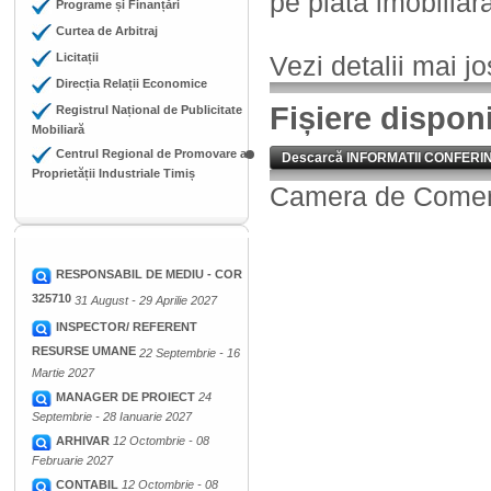
pe piata imobiliara
Programe și Finanțări
Curtea de Arbitraj
Licitații
Vezi detalii mai jo
Direcția Relații Economice
Fișiere dispon
Registrul Național de Publicitate
Mobiliară
Centrul Regional de Promovare a
Descarcă INFORMATII CONFERINT
Proprietății Industriale Timiș
Camera de Comerț,
RESPONSABIL DE MEDIU - COR
325710
31 August - 29 Aprilie 2027
INSPECTOR/ REFERENT
RESURSE UMANE
22 Septembrie - 16
Martie 2027
MANAGER DE PROIECT
24
Septembrie - 28 Ianuarie 2027
ARHIVAR
12 Octombrie - 08
Februarie 2027
CONTABIL
12 Octombrie - 08