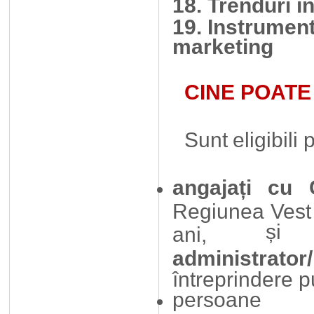
18. Trenduri î
19. Instrument
marketing
CINE
POATE
Sunt
eligibili
p
angajați cu
Regiunea Vest 
și
ani,
administrat
întreprindere p
persoane