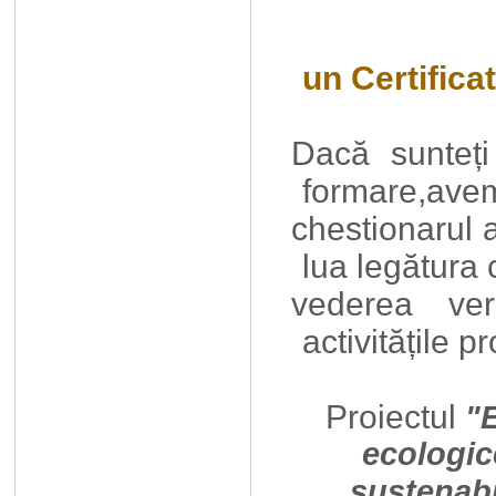
Cursul
un
Certifica
Dacă sunteți
formare,avem
chestionarul a
lua legătura
vederea verif
activitățile pr
Proiectul
"
ecologice
sustenabi