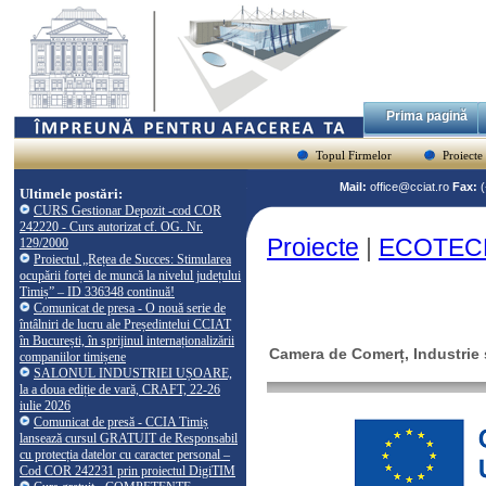
Prima pagină
Topul Firmelor
Proiecte
Mail:
office@cciat.ro
Fax:
Ultimele postări:
CURS Gestionar Depozit -cod COR
242220 - Curs autorizat cf. OG. Nr.
Proiecte
|
ECOTEC
129/2000
Proiectul „Rețea de Succes: Stimularea
ocupării forței de muncă la nivelul județului
Timiș” – ID 336348 continuă!
Comunicat de presa - O nouă serie de
întâlniri de lucru ale Președintelui CCIAT
în București, în sprijinul internaționalizării
Camera de Comerț, Industrie ș
companiilor timișene
SALONUL INDUSTRIEI UȘOARE,
la a doua ediție de vară, CRAFT, 22-26
iulie 2026
Comunicat de presă - CCIA Timiș
lansează cursul GRATUIT de Responsabil
cu protecția datelor cu caracter personal –
Cod COR 242231 prin proiectul DigiTIM