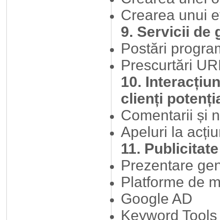
Crearea unui 
9. Servicii de 
Postări progra
Prescurtări UR
10. Interacțiu
clienți potenți
Comentarii și no
Apeluri la acți
11. Publicitate
Prezentare ge
Platforme de m
Google AD
Keyword Tools