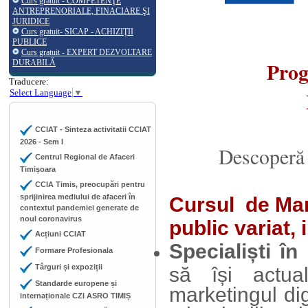
Curs gratuit - COMPETENŢE
ANTREPRENORIALE, FINACIARE ŞI
JURIDICE
Curs gratuit- SICAP - ACHIZIŢII
PUBLICE
Curs gratuit - EXPERT DEZVOLTARE
Prog
DURABILĂ
Traducere:
Select Language
▼
CCIAT - Sinteza activitatii CCIAT
2026 - Sem I
Descoperă
Centrul Regional de Afaceri
Timișoara
CCIA Timis, preocupări pentru
sprijinirea mediului de afaceri în
Cursul
de Mar
contextul pandemiei generate de
noul coronavirus
public variat, 
Acțiuni CCIAT
Specialiști în
Formare Profesionala
Târguri și expoziții
să își actual
Standarde europene și
marketingul dig
internaționale CZI ASRO TIMIȘ