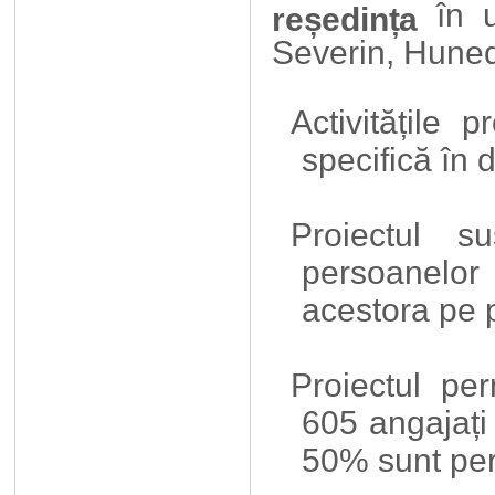
în
reședința
Severin, Hune
Activitățile p
specifică în 
Proiectul su
persoanelor 
acestora pe p
Proiectul per
605 angajați
50% sunt per