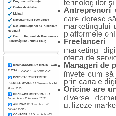
tehnologiilor și 
Programe și Finanțări
Curtea de Arbitraj
Antreprenori 
Licitații
care doresc să
Direcția Relații Economice
marketingului d
Registrul Național de Publicitate
Mobiliară
platformele onl
Centrul Regional de Promovare a
Freelanceri
- 
Proprietății Industriale Timiș
marketing dig
oferta de servic
Manageri de 
RESPONSABIL DE MEDIU - COR
325710
31 August - 29 Aprilie 2027
învețe cum să 
INSPECTOR/ REFERENT
prin canale digi
RESURSE UMANE
22 Septembrie - 16
Oricine are u
Martie 2027
MANAGER DE PROIECT
24
diverse dome
Septembrie - 28 Ianuarie 2027
utilizeze marketi
ARHIVAR
12 Octombrie - 08
Februarie 2027
CONTABIL
12 Octombrie - 08