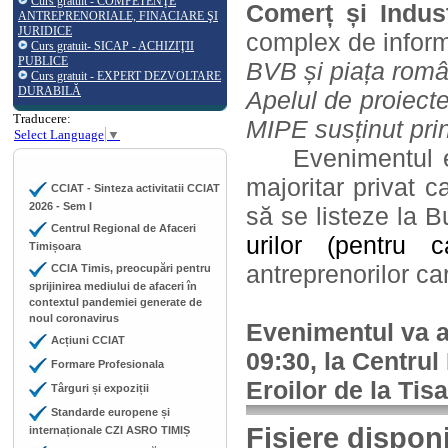
Curs gratuit - COMPETENŢE
Comerț și Indus
ANTREPRENORIALE, FINACIARE ŞI
JURIDICE
complex de inform
Curs gratuit- SICAP - ACHIZIŢII
PUBLICE
BVB și piața româ
Curs gratuit - EXPERT DEZVOLTARE
DURABILĂ
Apelul de proiecte
Traducere:
MIPE susținut pri
Select Language
▼
Evenimentul
majoritar privat c
CCIAT - Sinteza activitatii CCIAT
2026 - Sem I
să se listeze la B
Centrul Regional de Afaceri
urilor (pentru
Timișoara
antreprenorilor ca
CCIA Timis, preocupări pentru
sprijinirea mediului de afaceri în
contextul pandemiei generate de
noul coronavirus
Evenimentul va a
Acțiuni CCIAT
09:30, la Centrul
Formare Profesionala
Eroilor de la Tisa
Târguri și expoziții
Standarde europene și
Fișiere dispon
internaționale CZI ASRO TIMIȘ