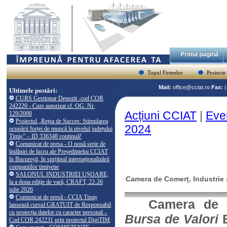
Prima pagină
Topul Firmelor
Proiecte
Mail:
office@cciat.ro
Fax:
Ultimele postări:
CURS Gestionar Depozit -cod COR
242220 - Curs autorizat cf. OG. Nr.
Acțiuni CCIAT
|
Eve
129/2000
Proiectul „Rețea de Succes: Stimularea
2024
ocupării forței de muncă la nivelul județului
Timiș” – ID 336348 continuă!
Comunicat de presa - O nouă serie de
întâlniri de lucru ale Președintelui CCIAT
în București, în sprijinul internaționalizării
companiilor timișene
SALONUL INDUSTRIEI UȘOARE,
Camera de Comerț, Industrie ș
la a doua ediție de vară, CRAFT, 22-26
iulie 2026
Comunicat de presă - CCIA Timiș
Camera de C
lansează cursul GRATUIT de Responsabil
cu protecția datelor cu caracter personal –
Bursa de Valori
B
Cod COR 242231 prin proiectul DigiTIM