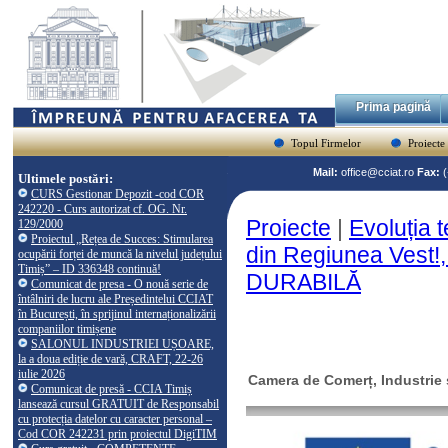
Prima pagină
Topul Firmelor
Proiecte
Mail:
office@cciat.ro
Fax:
Ultimele postări:
CURS Gestionar Depozit -cod COR
242220 - Curs autorizat cf. OG. Nr.
Proiecte
|
Evoluția t
129/2000
Proiectul „Rețea de Succes: Stimularea
din Regiunea Vest!
ocupării forței de muncă la nivelul județului
Timiș” – ID 336348 continuă!
DURABILĂ
Comunicat de presa - O nouă serie de
întâlniri de lucru ale Președintelui CCIAT
în București, în sprijinul internaționalizării
companiilor timișene
SALONUL INDUSTRIEI UȘOARE,
la a doua ediție de vară, CRAFT, 22-26
iulie 2026
Camera de Comerț, Industrie ș
Comunicat de presă - CCIA Timiș
lansează cursul GRATUIT de Responsabil
cu protecția datelor cu caracter personal –
Cod COR 242231 prin proiectul DigiTIM