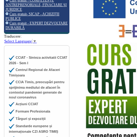
Curs gratuit - COMPETENŢE
ANTREPRENORIALE, FINACIARE ŞI
JURIDICE
Curs gratuit- SICAP - ACHIZIŢII
PUBLICE
Curs gratuit - EXPERT DEZVOLTARE
DURABILĂ
Traducere:
Select Language
▼
CCIAT - Sinteza activitatii CCIAT
2026 - Sem I
Centrul Regional de Afaceri
Timișoara
CCIA Timis, preocupări pentru
sprijinirea mediului de afaceri în
contextul pandemiei generate de
noul coronavirus
Acțiuni CCIAT
Formare Profesionala
Târguri și expoziții
Standarde europene și
internaționale CZI ASRO TIMIȘ