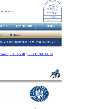
Localizare
icate
Evenimente
Servicii
re
Dotări
 490 771 Blv Eroilor de la Tisa: (+40) 256 490 772
ea Vest!, ID 317710
|
Curs GRATUIT de