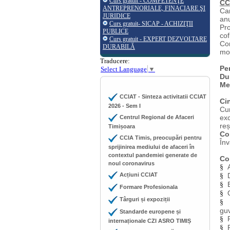
Curs gratuit - COMPETENŢE
CC
ANTREPRENORIALE, FINACIARE ŞI
Cam
JURIDICE
an
Curs gratuit- SICAP - ACHIZIŢII
Pro
PUBLICE
co
Curs gratuit - EXPERT DEZVOLTARE
Con
DURABILĂ
mob
Traducere:
Pe
Select Language
▼
Du
Me
CCIAT - Sinteza activitatii CCIAT
Ci
2026 - Sem I
Cu
exc
Centrul Regional de Afaceri
reș
Timișoara
Co
CCIA Timis, preocupări pentru
În
sprijinirea mediului de afaceri în
contextul pandemiei generate de
Co
noul coronavirus
§
Acțiuni CCIAT
§
§
Formare Profesionala
§
Târguri și expoziții
§
gu
Standarde europene și
§
internaționale CZI ASRO TIMIȘ
§