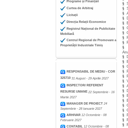
Programe și Finanțări
§
Curtea de Arbitraj
§
§
Licitații
§
Direcția Relații Economice
§
§
Registrul Național de Publicitate
§
Mobiliară
§
Centrul Regional de Promovare a
§
Proprietății Industriale Timiș
§
Ana
§
§
§
§
RESPONSABIL DE MEDIU - COR
§
325710
31 August - 29 Aprilie 2027
§
INSPECTOR/ REFERENT
§
§
RESURSE UMANE
22 Septembrie - 16
§
Martie 2027
§
MANAGER DE PROIECT
24
§
Septembrie - 28 Ianuarie 2027
§
§
ARHIVAR
12 Octombrie - 08
§
Februarie 2027
§
CONTABIL
12 Octombrie - 08