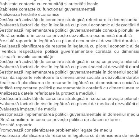
Stabilește contacte cu comunități și autorități locale
Stabilește contacte cu funcționari guvernamentali
Analizează tendințe economice
Desfășoară activități de cercetare strategică referitoare la dimensiunea
Evaluează factorii de risc în legătură cu pilonul economic al dezvoltării 
Gestionează implementarea politicii guvernamentale conexă pilonului ec
Oferă consiliere în ceea ce privește dezvoltarea economică durabilă
Prezintă rapoarte în legătură cu pilonul economic al dezvoltării durabile
Realizează planificarea de resurse în legătură cu pilonul economic al dez
Verifică respectarea politicii guvernamentale corelată cu dimens
lizează nevoile comunității
Desfășoară activități de cercetare strategică în ceea ce privește pilonul s
Evaluează factorii de risc în legătură cu pilonul social al dezvoltării dura
Gestionează implementarea politicii guvernamentale în domeniul social
Prezintă rapoarte referitoare la dimensiunea socială a dezvoltării durabi
Realizează planificarea de resurse în legătură cu dimensiunea socială a 
Verifică respectarea politicii guvernamentale corelată cu dimensiunea so
Analizează datele referitoare la protecția mediului
Desfășoară activități de cercetare strategică în ceea ce privește pilonul 
Evaluează factorii de risc în legătură cu pilonul de mediu al dezvoltării d
Evaluează impactul de mediu
Gestionează implementarea politicii guvernamentale în domeniul mediu
Oferă consiliere în ceea ce privește politica de afaceri externe
Prezintă rapoarte
Promovează conștientizarea problemelor legate de mediu
Realizează planificarea de resurse în legătură cu dimensiunea de mediu 