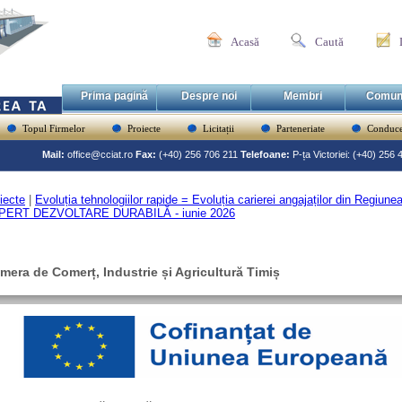
Acasă
Caută
Prima pagină
Despre noi
Membri
Comun
Topul Firmelor
Proiecte
Licitații
Parteneriate
Conduce
Mail:
office@cciat.ro
Fax:
(+40) 256 706 211
Telefoane:
P-ța Victoriei: (+40) 256
iecte
|
Evoluția tehnologiilor rapide = Evoluția carierei angajaților din Regiun
PERT DEZVOLTARE DURABILĂ - iunie 2026
mera de Comerț, Industrie și Agricultură Timiș