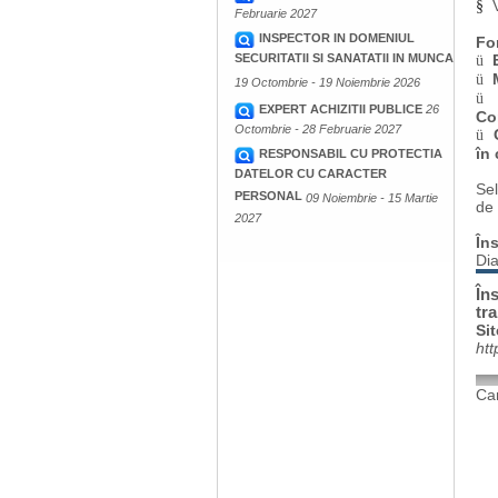
§
Februarie 2027
INSPECTOR IN DOMENIUL
Fo
SECURITATII SI SANATATII IN MUNCA
ü
ü
19 Octombrie - 19 Noiembrie 2026
ü
EXPERT ACHIZITII PUBLICE
26
Co
Octombrie - 28 Februarie 2027
ü
în
RESPONSABIL CU PROTECTIA
DATELOR CU CARACTER
Sel
PERSONAL
09 Noiembrie - 15 Martie
de 
2027
Îns
Di
Îns
tr
Sit
htt
Cam