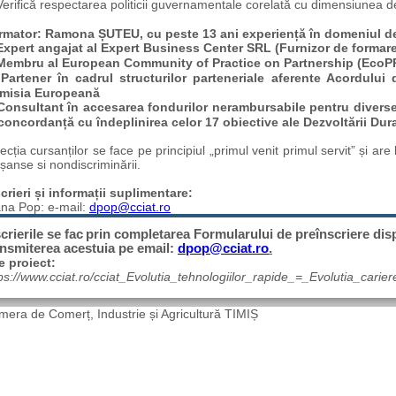
Verifică respectarea politicii guvernamentale corelată cu dimensiunea de
rmator: Ramona ȘUTEU, cu peste 13 ani experiență în domeniul dez
Expert angajat al Expert Business Center SRL (Furnizor de formare
Membru al
European Community of Practice on Partnership (EcoP
Partener în cadrul structurilor parteneriale aferente Acordului
misia Europeană
Consultant în accesarea fondurilor nerambursabile pentru diverse ti
 concordanță cu îndeplinirea celor 17 obiective ale Dezvoltării Dur
ecția cursanților se face pe principiul „primul venit primul servit” și are 
șanse si nondiscriminării.
crieri și informații suplimentare:
ana Pop: e-mail:
dpop@cciat.ro
crierile
se
fac
prin
completarea
Formularului de preînscriere dispo
ansmiterea acestuia pe email:
dpop@cciat.ro
.
e proiect:
ps://www.cciat.ro/cciat_Evolutia_tehnologiilor_rapide_=_Evolutia_car
era de Comerț, Industrie și Agricultură TIMIȘ