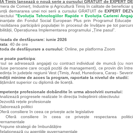
IA Timiș lansează o nouă serie a cursului GRATUIT de EXPERT
era de Comerț, Industrie și Agricultură Timiș în calitate de beneficiar
unță demararea unei noi serii a cursului GRATUIT de
EXPERT DEZ
iectului
”Evoluția Tehnologiilor Rapide = Evoluția Carierei Angaj
finanțate din Fondul Social European Plus prin Programul Educație 
solidarea participării populației în procesul de învățare pe tot parcursul 
ilității, Operațiunea Implementarea programului „Ține pasul”.
rioada de desfășurare: iunie 2026
rata
: 40 de ore
toda de desfășurare a cursului:
Online, pe platforma Zoom
ne poate participa
:
rsul se adresează angajați cu contract individual de muncă (cu norm
luse persoane care ocupă poziții de management), ce provin din întrepr
edința în județele regiunii Vest (Timiș, Arad,
Hunedoara,
Caraș
-
Severin
ndiții minime de acces la program, raportate la nivelul de studii:
vățământ superior cu diplomă de
licență.
mpetențe profesionale dobândite în urma absolvirii cursului:
Analizează progresele realizate în direcția îndeplinirii obiectivului
Dezvoltă rețele profesionale
Elaborează politici
Oferă consiliere în ceea ce privește acte legislative
Oferă consiliere în ceea ce privește respectarea politici
vernamentale
Propune strategii de îmbunătățire
Relaționează cu agențiile guvernamentale