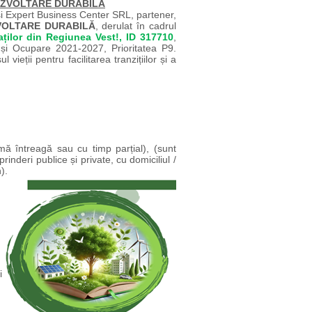
 DEZVOLTARE DURABILĂ
 și Expert Business Center SRL,
partener,
VOLTARE DURABILĂ
, derulat în cadrul
aților din Regiunea Vest!, ID 317710
,
și Ocupare 2021-2027, Prioritatea P9.
vieții pentru facilitarea tranzițiilor și a
ă întreagă sau cu timp parțial), (sunt
inderi publice și private,
cu domiciliul /
).
i