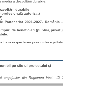
 mediu a dezvoltării durabile.
voltării durabile
 profesională autorizat)
P)
 de Parteneriat 2021-2027- România -
puri de beneficiari (publici, privati)
abile
.
la bază respectarea principiului egalității
nibil pe site-ul proiectului și
ierei_angajatilor_din_Regiunea_Vest__ID_317710