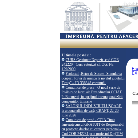
Ultimele postări:
CURS Gestionar Depozit -cod COR
242220 - Curs autorizat cf. OG. Nr.
Pro
129/2000
EX
Proiectul „Rețea de Succes: Stimularea
ocupării forței de muncă la nivelul județului
Timiș” – ID 336348 continuă!
Comunicat de presa - O nouă serie de
întâlniri de lucru ale Președintelui CCIAT
Ca
în București, în sprijinul internaționalizării
companiilor timișene
SALONUL INDUSTRIEI UȘOARE,
la a doua ediție de vară, CRAFT, 22-26
iulie 2026
Comunicat de presă - CCIA Timiș
lansează cursul GRATUIT de Responsabil
cu protecția datelor cu caracter personal –
Cod COR 242231 prin proiectul DigiTIM