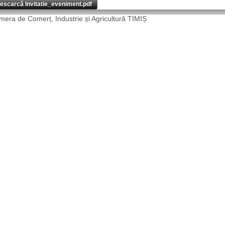
escarcă Invitatie_eveniment.pdf
era de Comerț, Industrie și Agricultură TIMIȘ