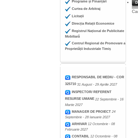
Programe și Finanțări
D
Curtea de Arbitraj
Cam
Licitații
Direcția Relații Economice
Registrul Național de Publicitate
Mobiliară
Centrul Regional de Promovare a
Proprietății Industriale Timiș
RESPONSABIL DE MEDIU - COR
325710
31 August - 29 Aprilie 2027
INSPECTOR/ REFERENT
RESURSE UMANE
22 Septembrie - 16
Martie 2027
MANAGER DE PROIECT
24
Septembrie - 28 Ianuarie 2027
ARHIVAR
12 Octombrie - 08
Februarie 2027
CONTABIL
12 Octombrie - 08