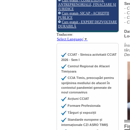
Curs gratuit - COMPETENŢE
Se
ANTREPRENORIALE, FINACIARE ŞI
- C
JURIDICE
- C
Curs gratuit- SICAP - ACHIZIŢII
- 
PUBLICE
- 
Curs gratuit - EXPERT DEZVOLTARE
DURABILĂ
Da
Traducere:
Lo
Select Language
▼
Îns
târ
Det
CCIAT - Sinteza activitatii CCIAT
2026 - Sem I
Centrul Regional de Afaceri
Timișoara
CCIA Timis, preocupări pentru
sprijinirea mediului de afaceri în
contextul pandemiei generate de
noul coronavirus
Acțiuni CCIAT
Formare Profesionala
Târguri și expoziții
Standarde europene și
internaționale CZI ASRO TIMIȘ
Fi