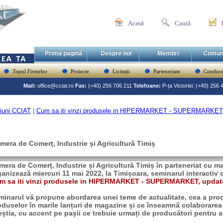
Acasă
Caută
Prima pagină
Despre noi
Membri
Comun
Topul Firmelor
Proiecte
Licitații
Parteneriate
Conduce
Mail:
office@cciat.ro
Fax:
(+40) 256 706 211
Telefoane:
P-ța Victoriei: (+40) 256
iuni CCIAT
|
Cum sa iti vinzi produsele in HIPERMARKET - SUPERMARKET, 
mera de Comerț, Industrie și Agricultură Timiș
mera de Comerț, Industrie și Agricultură Timiș în parteneriat 
ganizează miercuri 11 mai 2022, la Timișoara, seminarul interactiv 
m sa iti vinzi produsele in HIPERMARKET - SUPERMARKET, update
minarul vă propune abordarea unei teme de actualitate, cea a pro
oduselor în marile lanțuri de magazine și ce înseamnă colaborare
eștia, cu accent pe pașii ce trebuie urmați de producători pentru