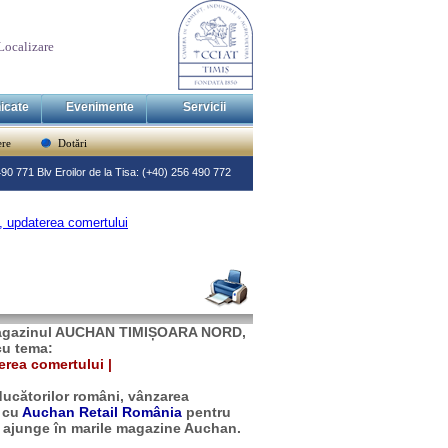
Localizare
icate
Evenimente
Servicii
re
Dotări
 490 771 Blv Eroilor de la Tisa: (+40) 256 490 772
updaterea comertului
cu magazinul AUCHAN TIMIȘOARA NORD,
cu tema:
rea comertului |
ducătorilor români, vânzarea
a cu
Auchan Retail România
pentru
 a ajunge în marile magazine Auchan.