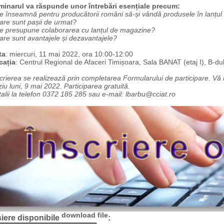
minarul va răspunde unor întrebări esențiale precum:
e înseamnă pentru producătorii români să-și vândă produsele în lanț
are sunt pașii de urmat?
Ce presupune colaborarea cu lanțul de magazine?
Care sunt avantajele și dezavantajele?
ta
: miercuri, 11 mai 2022, ora 10:00-12:00
cația
: Centrul Regional de Afaceri Timișoara, Sala BANAT (etaj I), B-dul
crierea se realizează prin completarea Formularului de participare. Vă
ziu luni, 9 mai 2022. Participarea gratuită.
alii la telefon 0372 185 285 sau e-mail: lbarbu@cciat.ro
download file
șiere disponibile
: