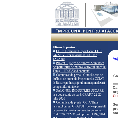
Ultimele postări:
CURS Gestionar Depozit -cod COR
242220 - Curs autorizat cf. OG. Nr.
Acț
129/2000
Proiectul „Rețea de Succes: Stimularea
ocupării forței de muncă la nivelul județului
Timiș” – ID 336348 continuă!
Comunicat de presa - O nouă serie de
Ca
întâlniri de lucru ale Președintelui CCIAT
în București, în sprijinul internaționalizării
companiilor timișene
Ca
SALONUL INDUSTRIEI UȘOARE,
or
la a doua ediție de vară, CRAFT, 22-26
Cu
iulie 2026
Comunicat de presă - CCIA Timiș
Se
lansează cursul GRATUIT de Responsabil
pr
cu protecția datelor cu caracter personal –
ac
Cod COR 242231 prin proiectul DigiTIM