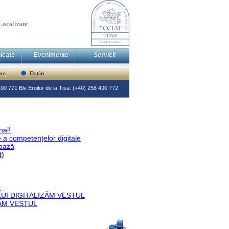
Localizare
icate
Evenimente
Servicii
re
Dotări
 490 771 Blv Eroilor de la Tisa: (+40) 256 490 772
nal!
 a competențelor digitale
 bază
t)
3
LUI DIGITALIZĂM VESTUL
ZĂM VESTUL