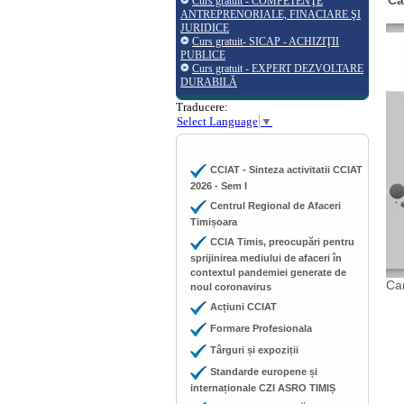
Ca
Curs gratuit - COMPETENŢE
ANTREPRENORIALE, FINACIARE ŞI
JURIDICE
Curs gratuit- SICAP - ACHIZIŢII
PUBLICE
Curs gratuit - EXPERT DEZVOLTARE
DURABILĂ
Traducere:
Select Language
▼
CCIAT - Sinteza activitatii CCIAT
2026 - Sem I
Centrul Regional de Afaceri
Timișoara
CCIA Timis, preocupări pentru
sprijinirea mediului de afaceri în
contextul pandemiei generate de
Cam
noul coronavirus
Acțiuni CCIAT
Formare Profesionala
Târguri și expoziții
Standarde europene și
internaționale CZI ASRO TIMIȘ