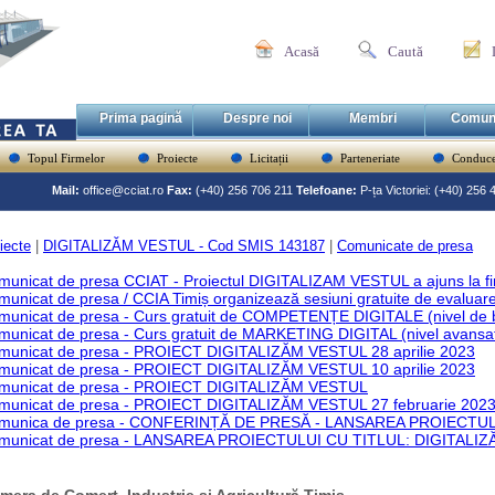
Acasă
Caută
Prima pagină
Despre noi
Membri
Comun
Topul Firmelor
Proiecte
Licitații
Parteneriate
Conduce
Mail:
office@cciat.ro
Fax:
(+40) 256 706 211
Telefoane:
P-ța Victoriei: (+40) 256
iecte
|
DIGITALIZĂM VESTUL - Cod SMIS 143187
|
Comunicate de presa
municat de presa CCIAT - Proiectul DIGITALIZAM VESTUL a ajuns la fi
unicat de presa / CCIA Timiș organizează sesiuni gratuite de evaluare
municat de presa - Curs gratuit de COMPETENȚE DIGITALE (nivel de
municat de presa - Curs gratuit de MARKETING DIGITAL (nivel avansa
municat de presa - PROIECT DIGITALIZĂM VESTUL 28 aprilie 2023
municat de presa - PROIECT DIGITALIZĂM VESTUL 10 aprilie 2023
municat de presa - PROIECT DIGITALIZĂM VESTUL
municat de presa - PROIECT DIGITALIZĂM VESTUL 27 februarie 202
munica de presa - CONFERINȚĂ DE PRESĂ - LANSAREA PROIECTU
municat de presa - LANSAREA PROIECTULUI CU TITLUL: DIGITALI