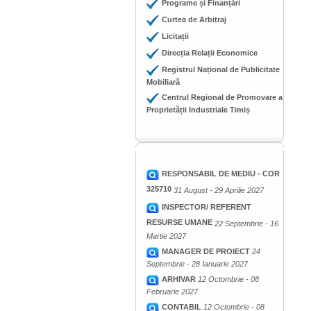
Programe și Finanțări
Curtea de Arbitraj
Licitații
Direcția Relații Economice
Registrul Național de Publicitate
Mobiliară
Centrul Regional de Promovare a
Proprietății Industriale Timiș
RESPONSABIL DE MEDIU - COR
325710
31 August - 29 Aprilie 2027
INSPECTOR/ REFERENT
RESURSE UMANE
22 Septembrie - 16
Martie 2027
MANAGER DE PROIECT
24
Septembrie - 28 Ianuarie 2027
ARHIVAR
12 Octombrie - 08
Februarie 2027
CONTABIL
12 Octombrie - 08