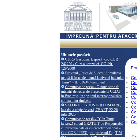
Ultimele postări:
CURS Gestionar Depozit -cod COR
242220 - Curs autorizat cf. OG. Nr.
Pro
129/2000
Proiectul „Rețea de Succes: Stimularea
Co
ocupării forței de muncă la nivelul județului
Timiș” – ID 336348 continuă!
Com
Comunicat de presa - O nouă serie de
Co
întâlniri de lucru ale Președintelui CCIAT
Co
în București, în sprijinul internaționalizării
Co
companiilor timișene
Co
SALONUL INDUSTRIEI UȘOARE,
Co
la a doua ediție de vară, CRAFT, 22-26
Co
iulie 2026
Co
Comunicat de presă - CCIA Timiș
Co
lansează cursul GRATUIT de Responsabil
cu protecția datelor cu caracter personal –
Cod COR 242231 prin proiectul DigiTIM