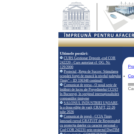
Ultimele postări:
CURS Gestionar Depozit -cod COR
242220 - Curs autorizat cf. OG. Nr.
Pro
129/2000
Proiectul „Rețea de Succes: Stimularea
Co
ocupării forței de muncă la nivelul județului
Timiș” – ID 336348 continuă!
Comunicat de presa - O nouă serie de
Cam
întâlniri de lucru ale Președintelui CCIAT
în București, în sprijinul internaționalizării
companiilor timișene
SALONUL INDUSTRIEI UȘOARE,
la a doua ediție de vară, CRAFT, 22-26
iulie 2026
Comunicat de presă - CCIA Timiș
lansează cursul GRATUIT de Responsabil
cu protecția datelor cu caracter personal –
Cod COR 242231 prin proiectul DigiTIM