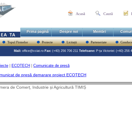
Acasă
Caută
Prima pagină
Despre noi
Membri
Comun
Topul Firmelor
Proiecte
Licitații
Parteneriate
Conduce
Mail:
office@cciat.ro
Fax:
(+40) 256 706 211
Telefoane:
P-ța Victoriei: (+40) 256
iecte
|
ECOTECH
|
Comunicate de presă
municat de presă demarare proiect ECOTECH
era de Comerț, Industrie și Agricultură TIMIȘ