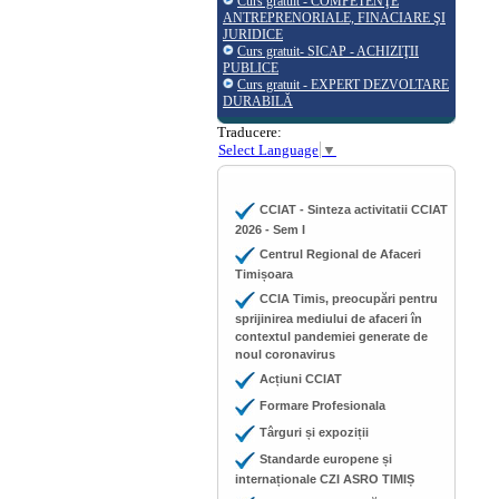
Curs gratuit - COMPETENŢE
ANTREPRENORIALE, FINACIARE ŞI
JURIDICE
Curs gratuit- SICAP - ACHIZIŢII
PUBLICE
Curs gratuit - EXPERT DEZVOLTARE
DURABILĂ
Traducere:
Select Language
▼
CCIAT - Sinteza activitatii CCIAT
2026 - Sem I
Centrul Regional de Afaceri
Timișoara
CCIA Timis, preocupări pentru
sprijinirea mediului de afaceri în
contextul pandemiei generate de
noul coronavirus
Acțiuni CCIAT
Formare Profesionala
Târguri și expoziții
Standarde europene și
internaționale CZI ASRO TIMIȘ