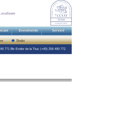
Localizare
icate
Evenimente
Servicii
re
Dotări
 490 771 Blv Eroilor de la Tisa: (+40) 256 490 772