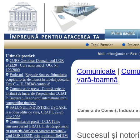
Prima pagină
Topul Firmelor
Proiecte
Mail:
office@cciat.ro
Fax:
Ultimele postări:
CURS Gestionar Depozit -cod COR
242220 - Curs autorizat cf. OG. Nr.
Comunicate
|
Comun
129/2000
Proiectul „Rețea de Succes: Stimularea
vară-toamnă
ocupării forței de muncă la nivelul județului
Timiș” – ID 336348 continuă!
Comunicat de presa - O nouă serie de
întâlniri de lucru ale Președintelui CCIAT
în București, în sprijinul internaționalizării
companiilor timișene
SALONUL INDUSTRIEI UȘOARE,
Camera de Comerț, Industrie ș
la a doua ediție de vară, CRAFT, 22-26
iulie 2026
Comunicat de presă - CCIA Timiș
lansează cursul GRATUIT de Responsabil
cu protecția datelor cu caracter personal –
Succesul și noto
Cod COR 242231 prin proiectul DigiTIM