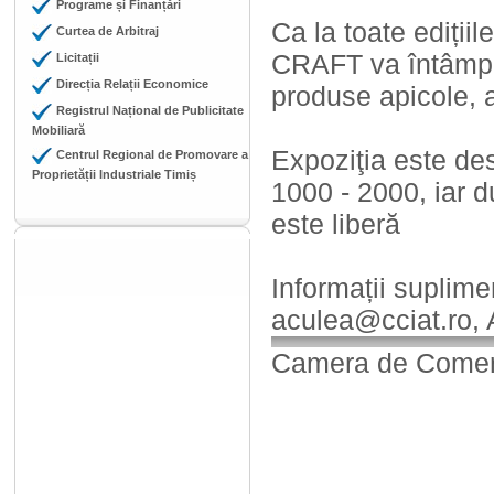
Programe și Finanțări
Ca la toate edițiil
Curtea de Arbitraj
CRAFT va întâmpina
Licitații
Direcția Relații Economice
produse apicole, a
Registrul Național de Publicitate
Mobiliară
Expoziţia este de
Centrul Regional de Promovare a
Proprietății Industriale Timiș
1000 - 2000, iar d
este liberă
Informații suplime
aculea@cciat.ro, 
Camera de Comerț,