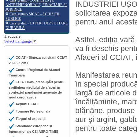
Curs gratuit - COMPETENŢE
INDUSTRIEI UȘOARE
ANTREPRENORIALE, FINACIARE ŞI
JURIDICE
solicitarea expoza
Curs gratuit- SICAP - ACHIZIŢII
PUBLICE
pentru anul acesta
Curs gratuit - EXPERT DEZVOLTARE
DURABILĂ
Traducere:
Astfel, ediția 
Select Language
▼
va fi deschis pent
Afaceri al CCIAT,
CCIAT - Sinteza activitatii CCIAT
2026 - Sem I
Centrul Regional de Afaceri
Manifestarea reun
Timișoara
în special produc
CCIA Timis, preocupări pentru
sprijinirea mediului de afaceri în
largă de articole 
contextul pandemiei generate de
noul coronavirus
încălțăminte, maroc
Acțiuni CCIAT
blănărie, produse 
Formare Profesionala
aur şi argint, gabl
Târguri și expoziții
pentru toate categ
Standarde europene și
internaționale CZI ASRO TIMIȘ