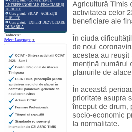
Curs gratuit - COMPETENŢE
Agricultură Timiș 
ANTREPRENORIALE, FINACIARE ŞI
JURIDICE
activitatea celor 2
Curs gratuit- SICAP - ACHIZIŢII
PUBLICE
beneficiare ale fi
Curs gratuit - EXPERT DEZVOLTARE
DURABILĂ
Traducere:
În ciuda dificultăț
Select Language
▼
de noul coronaviru
acestea au reușit 
CCIAT - Sinteza activitatii CCIAT
2026 - Sem I
mențină numărul d
Centrul Regional de Afaceri
planurile de afacer
Timișoara
CCIA Timis, preocupări pentru
sprijinirea mediului de afaceri în
În această perioad
contextul pandemiei generate de
noul coronavirus
prioritate asupra s
Acțiuni CCIAT
început de drum, 
Formare Profesionala
socio-economic pr
Târguri și expoziții
la normalitate.
Standarde europene și
internaționale CZI ASRO TIMIȘ