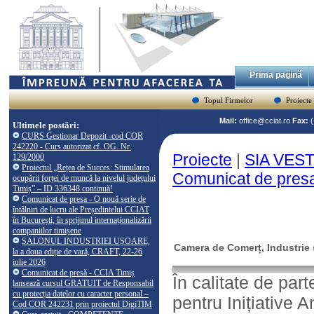
Prima pagină
Topul Firmelor
Proiecte
Mail:
office@cciat.ro
Fax:
Ultimele postări:
CURS Gestionar Depozit -cod COR
242220 - Curs autorizat cf. OG. Nr.
Proiecte
|
SIA VEST-
129/2000
Proiectul „Rețea de Succes: Stimularea
Comunicat de presa
ocupării forței de muncă la nivelul județului
Timiș” – ID 336348 continuă!
Comunicat de presa - O nouă serie de
întâlniri de lucru ale Președintelui CCIAT
în București, în sprijinul internaționalizării
companiilor timișene
SALONUL INDUSTRIEI UȘOARE,
Camera de Comerț, Industrie ș
la a doua ediție de vară, CRAFT, 22-26
iulie 2026
Comunicat de presă - CCIA Timiș
În calitate de par
lansează cursul GRATUIT de Responsabil
cu protecția datelor cu caracter personal –
pentru Inițiative 
Cod COR 242231 prin proiectul DigiTIM