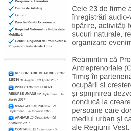
Programe și Finanțări
Cele 23 de firme 
Curtea de Arbitraj
înregistrări audio
Licitații
Direcția Relații Economice
tipărire, activităț
Registrul Național de Publicitate
sucuri naturale, r
Mobiliară
organizare evenime
Centrul Regional de Promovare a
Proprietății Industriale Timiș
Reamintim că Proi
Antreprenoriale (
RESPONSABIL DE MEDIU - COR
Timiş în partener
325710
31 August - 29 Aprilie 2027
ocupării și crește
INSPECTOR/ REFERENT
și sprijinirea dez
RESURSE UMANE
22 Septembrie - 16
Martie 2027
conducă la crearea
MANAGER DE PROIECT
24
persoane care dor
Septembrie - 28 Ianuarie 2027
mediul urban și ca
ARHIVAR
12 Octombrie - 08
Februarie 2027
ale Regiunii Vest.
CONTABIL
12 Octombrie - 08