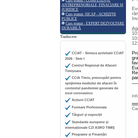
Curs gratuit - COMPETENŢE
ANTREPRENORIALE, FINACIARE ŞI
Ev
JURIDICE
rân
Curs gratuit- SICAP - ACHIZIŢII
înv
PUBLICE
Curs gratuit - EXPERT DEZVOLTARE
DURABILĂ
Ag
10:
Traducere:
10:
12
Pr
CCIAT - Sinteza activitatii CCIAT
gr
2026 - Sem I
fav
Centrul Regional de Afaceri
Eu
Timișoara
Re
pa
CCIA Timis, preocupări pentru
sprijinirea mediului de afaceri în
contextul pandemiei generate de
noul coronavirus
Inf
Acțiuni CCIAT
Formare Profesionala
Cam
Târguri și expoziții
Standarde europene și
internaționale CZI ASRO TIMIȘ
Programe și Finanțări