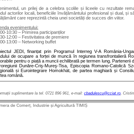
enimentul, un prilej de a celebra școlile și liceele cu rezultate re
dul actorilor locali, beneficiile învățământului profesional și dual, și
ățământ care reprezintă cheia unei societăți de succes din viitor.
enda evenimentului:
00-10:30 – Primirea participanților
30-12:00 – Festivitatea de premiere
:00-13:00 – Networking buffet
oiectul JEDI, finanțat prin Programul Interreg V-A România-Ungar
adului de ocupare a forței de muncă în regiunea transfrontalieră Rom
orabile pentru o piață a muncii echilibrată pe termen lung. Partenerii
roregiunii Dunăre-Criş-Mureş-Tisa, Episcopia Romano-Catolică S
gională și Eurointegrare Homokhát, de partea maghiară și Consili
rtea română.
ormații suplimentare la tel. 0721 896 961, e-mail:
cbadulescu@cciat.ro
, Crist
era de Comerț, Industrie și Agricultură TIMIȘ