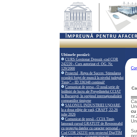
Ultimele postări:
CURS Gestionar Depozit -cod COR
242220 - Curs autorizat cf. OG. Nr.
Co
129/2000
Proiectul „Rețea de Succes: Stimularea
ocupării forței de muncă la nivelul județului
Timiș” – ID 336348 continuă!
Comunicat de presa - O nouă serie de
Ca
întâlniri de lucru ale Președintelui CCIAT
în București, în sprijinul internaționalizării
companiilor timișene
Ca
SALONUL INDUSTRIEI UȘOARE,
Un
la a doua ediție de vară, CRAFT, 22-26
cu
iulie 2026
nr.
Comunicat de presă - CCIA Timiș
Un
lansează cursul GRATUIT de Responsabil
cu protecția datelor cu caracter personal –
Sun
Cod COR 242231 prin proiectul DigiTIM
pro