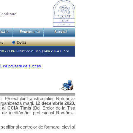
Localizare
icate
Evenimente
Servicii
re
Dotări
 490 771 Blv Eroilor de la Tisa: (+40) 256 490 772
 ca poveste de succes
 Proiectului transfrontalier România-
organizează marți,
12 decembrie 2023,
i al CCIA Timiș
(Bd. Eroior de la Tisa
 de învățământ profesional România-
, școlilor și centrelor de formare, elevi și