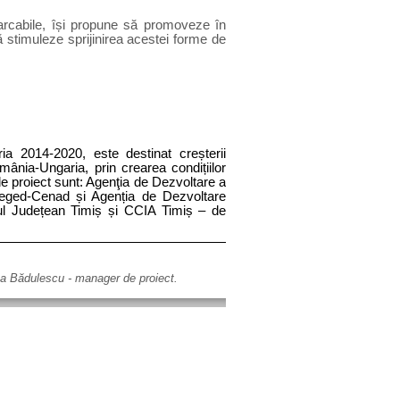
marcabile, își propune să promoveze în
 să stimuleze sprijinirea acestei forme de
ia 2014-2020, este destinat creșterii
ânia-Ungaria, prin crearea condițiilor
 de proiect sunt: Agenţia de Dezvoltare a
zeged-Cenad și Agenția de Dezvoltare
ul Județean Timiș și
CCIA Timiș – de
ina Bădulescu - manager de proiect.