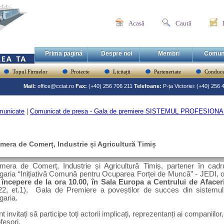
Acasă
Caută
Prima pagină
Despre noi
Membri
Comun
Topul Firmelor
Proiecte
Licitații
Parteneriate
Conduce
Mail:
office@cciat.ro
Fax:
(+40) 256 706 211
Telefoane:
P-ța Victoriei: (+40) 256
municate
|
Comunicat de presa - Gala de premiere SISTEMUL PROFESIONAL
mera de Comerț, Industrie și Agricultură Timiș
mera de Comerț, Industrie și Agricultură Timiș, partener în cadrul
garia “Inițiativă Comună pentru Ocuparea Forței de Muncă” - JEDI, 
 începere de la ora 10.00, în Sala Europa a Centrului de Afacer
22, et.1),
Gala de Premiere a poveștilor de succes din sistemul
garia.
t invitați să participe toți actorii implicați, reprezentanți ai companiilor
fesori.