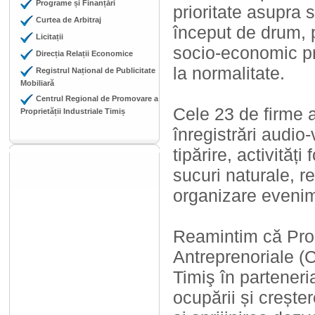
Programe și Finanțări
prioritate asupra s
Curtea de Arbitraj
început de drum, 
Licitații
socio-economic pr
Direcția Relații Economice
la normalitate.
Registrul Național de Publicitate
Mobiliară
Centrul Regional de Promovare a
Cele 23 de firme 
Proprietății Industriale Timiș
înregistrări audio
tipărire, activităț
sucuri naturale, r
organizare evenime
Reamintim că Proi
Antreprenoriale (
Timiş în partener
ocupării și crește