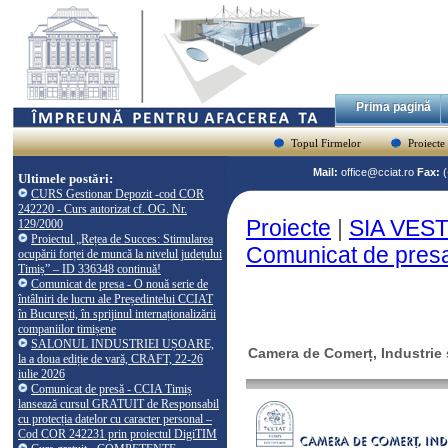
Prima pagină
Topul Firmelor
Proiecte
Mail:
office@cciat.ro
Fax:
Ultimele postări:
CURS Gestionar Depozit -cod COR
242220 - Curs autorizat cf. OG. Nr.
Proiecte
|
SIA VEST-
129/2000
Proiectul „Rețea de Succes: Stimularea
Comunicat de presa
ocupării forței de muncă la nivelul județului
Timiș” – ID 336348 continuă!
Comunicat de presa - O nouă serie de
întâlniri de lucru ale Președintelui CCIAT
în București, în sprijinul internaționalizării
companiilor timișene
SALONUL INDUSTRIEI UȘOARE,
Camera de Comerț, Industrie ș
la a doua ediție de vară, CRAFT, 22-26
iulie 2026
Comunicat de presă - CCIA Timiș
lansează cursul GRATUIT de Responsabil
cu protecția datelor cu caracter personal –
Cod COR 242231 prin proiectul DigiTIM