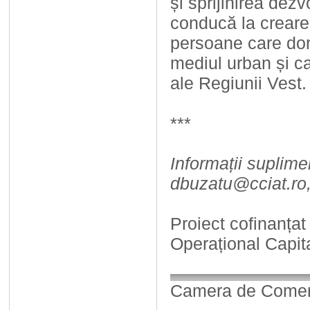
și sprijinirea dez
conducă la crearea
persoane care dor
mediul urban și ca
ale Regiunii Vest.
***
Informații suplime
dbuzatu@cciat.ro
Proiect cofinanța
Operațional Capi
Camera de Comerț,