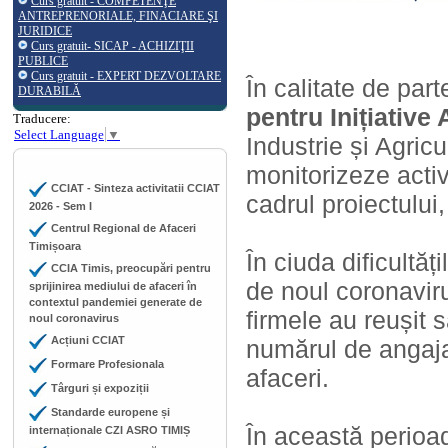
Curs gratuit - COMPETENŢE
ANTREPRENORIALE, FINACIARE ŞI
JURIDICE
Curs gratuit- SICAP - ACHIZIŢII
PUBLICE
Curs gratuit - EXPERT DEZVOLTARE
În calitate de part
DURABILĂ
pentru Inițiative
Traducere:
Select Language
▼
Industrie și Agricu
monitorizeze activi
CCIAT - Sinteza activitatii CCIAT
cadrul proiectului
2026 - Sem I
Centrul Regional de Afaceri
Timișoara
În ciuda dificultăț
CCIA Timis, preocupări pentru
de noul coronaviru
sprijinirea mediului de afaceri în
contextul pandemiei generate de
firmele au reușit 
noul coronavirus
Acțiuni CCIAT
numărul de angajaț
Formare Profesionala
afaceri.
Târguri și expoziții
Standarde europene și
În această perioad
internaționale CZI ASRO TIMIȘ