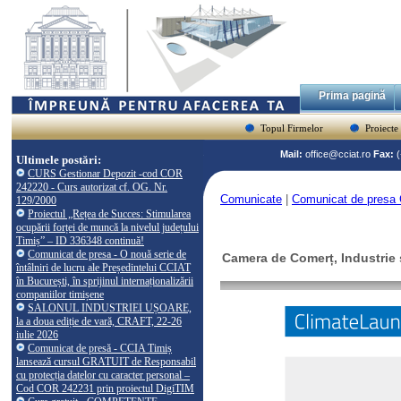
Prima pagină
Topul Firmelor
Proiecte
Mail:
office@cciat.ro
Fax:
Ultimele postări:
CURS Gestionar Depozit -cod COR
242220 - Curs autorizat cf. OG. Nr.
Comunicate
|
Comunicat de presa 
129/2000
Proiectul „Rețea de Succes: Stimularea
ocupării forței de muncă la nivelul județului
Timiș” – ID 336348 continuă!
Comunicat de presa - O nouă serie de
Camera de Comerț, Industrie ș
întâlniri de lucru ale Președintelui CCIAT
în București, în sprijinul internaționalizării
companiilor timișene
SALONUL INDUSTRIEI UȘOARE,
la a doua ediție de vară, CRAFT, 22-26
iulie 2026
Comunicat de presă - CCIA Timiș
lansează cursul GRATUIT de Responsabil
cu protecția datelor cu caracter personal –
Cod COR 242231 prin proiectul DigiTIM