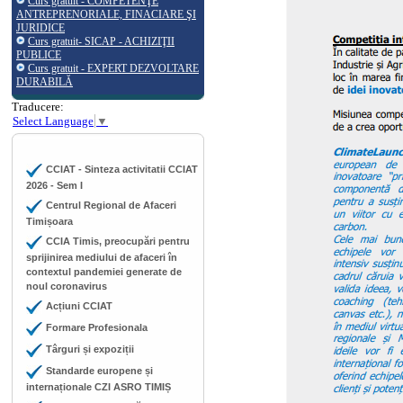
Curs gratuit - COMPETENŢE
ANTREPRENORIALE, FINACIARE ŞI
JURIDICE
Curs gratuit- SICAP - ACHIZIŢII
PUBLICE
Curs gratuit - EXPERT DEZVOLTARE
DURABILĂ
Traducere:
Select Language
▼
CCIAT - Sinteza activitatii CCIAT
2026 - Sem I
Centrul Regional de Afaceri
Timișoara
CCIA Timis, preocupări pentru
sprijinirea mediului de afaceri în
contextul pandemiei generate de
noul coronavirus
Acțiuni CCIAT
Formare Profesionala
Târguri și expoziții
Standarde europene și
internaționale CZI ASRO TIMIȘ