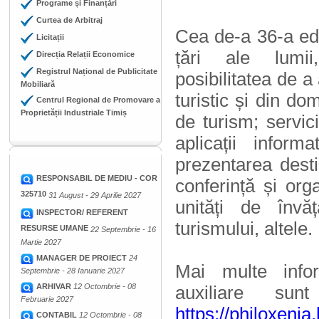
Programe și Finanțări
Curtea de Arbitraj
Cea de-a 36-a edi
Licitații
țări ale lumii,
Direcția Relații Economice
Registrul Național de Publicitate
posibilitatea de a
Mobiliară
turistic și din dom
Centrul Regional de Promovare a
Proprietății Industriale Timiș
de turism; servici
aplicații inform
prezentarea destin
RESPONSABIL DE MEDIU - COR
conferință și org
325710
31 August - 29 Aprilie 2027
unități de învă
INSPECTOR/ REFERENT
turismului, altele.
RESURSE UMANE
22 Septembrie - 16
Martie 2027
MANAGER DE PROIECT
24
Mai multe infor
Septembrie - 28 Ianuarie 2027
ARHIVAR
12 Octombrie - 08
auxiliare su
Februarie 2027
https://philoxenia
CONTABIL
12 Octombrie - 08