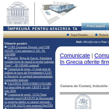
Prima pagină
Topul Firmelor
Proiecte
Mail:
office@cciat.ro
Fax:
Ultimele postări:
CURS Gestionar Depozit -cod COR
242220 - Curs autorizat cf. OG. Nr.
Comunicate
|
Comun
129/2000
Proiectul „Rețea de Succes: Stimularea
în Grecia oferite f
ocupării forței de muncă la nivelul județului
Timiș” – ID 336348 continuă!
Comunicat de presa - O nouă serie de
întâlniri de lucru ale Președintelui CCIAT
în București, în sprijinul internaționalizării
companiilor timișene
SALONUL INDUSTRIEI UȘOARE,
Camera de Comerț, Industrie ș
la a doua ediție de vară, CRAFT, 22-26
iulie 2026
Comunicat de presă - CCIA Timiș
lansează cursul GRATUIT de Responsabil
cu protecția datelor cu caracter personal –
Cod COR 242231 prin proiectul DigiTIM