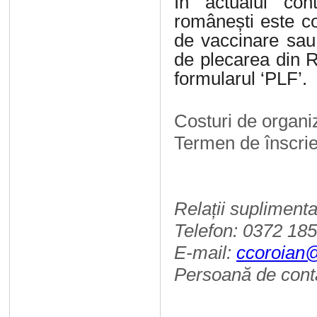
În actualul con
românești este co
de vaccinare sau 
de plecarea din 
formularul ‘PLF’.
Costuri de organi
Termen de înscri
Relații supliment
Telefon: 0372 18
E-mail:
ccoroian@
Persoană de cont