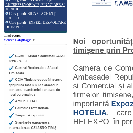
Curs gratuit - COMPETENŢE
ANTREPRENORIALE, FINACIARE ŞI
JURIDICE
Curs gratuit- SICAP - ACHIZIŢII
PUBLICE
Curs gratuit - EXPERT DEZVOLTARE
DURABILĂ
Traducere:
Noi oportunităț
Select Language
▼
timișene prin P
CCIAT - Sinteza activitatii CCIAT
2026 - Sem I
Camera de Comerț,
Centrul Regional de Afaceri
Timișoara
Ambasadei Republ
CCIA Timis, preocupări pentru
și Comercial și 
sprijinirea mediului de afaceri în
contextul pandemiei generate de
firmelor timișene
noul coronavirus
Acțiuni CCIAT
importantă
Expoz
Formare Profesionala
HOTELIA
, care
Târguri și expoziții
HELEXPO, în peri
Standarde europene și
internaționale CZI ASRO TIMIȘ