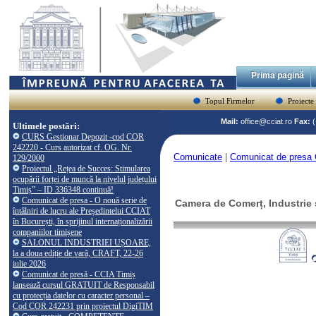
Prima pagină
Topul Firmelor
Proiecte
Mail:
office@cciat.ro
Fax:
Ultimele postări:
CURS Gestionar Depozit -cod COR
242220 - Curs autorizat cf. OG. Nr.
Comunicate
|
Comunicat de presa 
129/2000
Proiectul „Rețea de Succes: Stimularea
ocupării forței de muncă la nivelul județului
Timiș” – ID 336348 continuă!
Comunicat de presa - O nouă serie de
Camera de Comerț, Industrie ș
întâlniri de lucru ale Președintelui CCIAT
în București, în sprijinul internaționalizării
companiilor timișene
SALONUL INDUSTRIEI UȘOARE,
la a doua ediție de vară, CRAFT, 22-26
iulie 2026
Comunicat de presă - CCIA Timiș
lansează cursul GRATUIT de Responsabil
cu protecția datelor cu caracter personal –
Cod COR 242231 prin proiectul DigiTIM