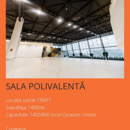
SALA POLIVALENTĂ
Locația: parter CRAFT
Suprafața: 1400mp
Capacitate: 1400/800 locuri (scaune / mese)
Congrese