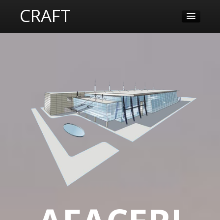
CRAFT
ESTE
CRAFT
EVENIMENTE
LOCUL
SPAȚII
CONTACT
IDEAL
PENTRU
AFACERI