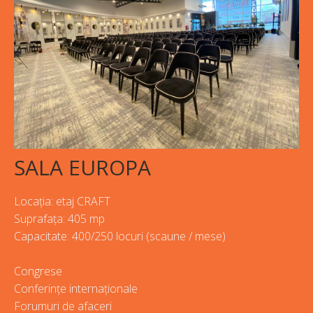
SALA EUROPA
Locația: etaj CRAFT
Suprafața: 405 mp
Capacitate: 400/250 locuri (scaune / mese)
Congrese
Conferințe internaționale
Forumuri de afaceri