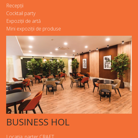
Recepții
Cocktail party
Expoziții de artă
Mini expoziții de produse
BUSINESS HOL
Locația: parter CRAFT