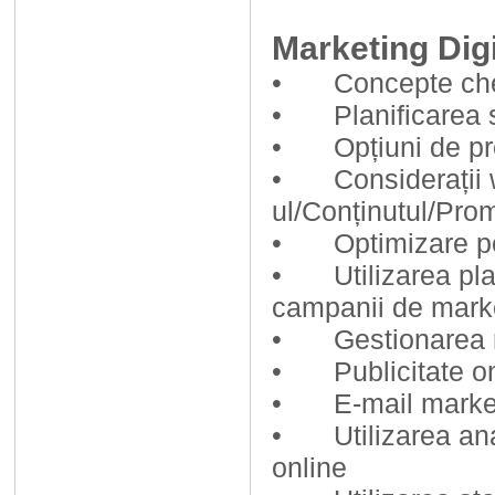
Marketing Digi
•
Concepte chei
•
Planificarea 
•
Opțiuni de p
•
Considerații 
ul/Conținutul/Pro
•
Optimizare p
•
Utilizarea pl
campanii de marke
•
Gestionarea r
•
Publicitate o
•
E-mail marke
•
Utilizarea an
online