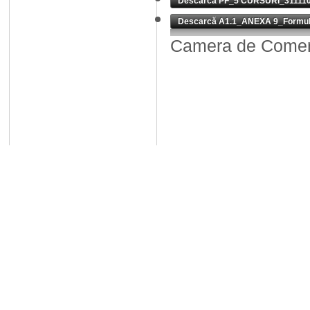
Descarcă PF_5 CURSURI_311110
Descarcă A1.1_ANEXA 9_Formular 
Camera de Comerț,