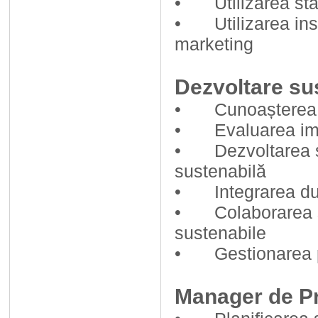
•
Utilizarea st
•
Utilizarea in
marketing
Dezvoltare su
•
Cunoașterea c
•
Evaluarea imp
•
Dezvoltarea ș
sustenabilă
•
Integrarea dur
•
Colaborarea 
sustenabile
•
Gestionarea 
Manager de Pr