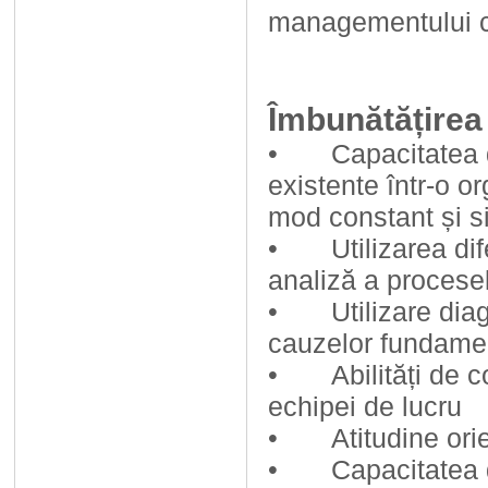
managementului ca
Îmbunătățirea
• Capacitatea de 
existente într-o o
mod constant și s
• Utilizarea difer
analiză a procese
• Utilizare diagr
cauzelor fundame
• Abilități de co
echipei de lucru
• Atitudine orien
• Capacitatea de 