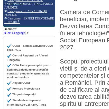
Curs gratuit - COMPETENŢE
ANTREPRENORIALE, FINACIARE ŞI
JURIDICE
Camera de Comerț, 
Curs gratuit- SICAP - ACHIZIŢII
PUBLICE
beneficiar, implem
Curs gratuit - EXPERT DEZVOLTARE
DURABILĂ
Dezvoltarea Compe
Traducere:
în era tehnologiei
Select Language
▼
Social European P
2027.
CCIAT - Sinteza activitatii CCIAT
2026 - Sem I
Centrul Regional de Afaceri
Scopul proiectulu
Timișoara
CCIA Timis, preocupări pentru
vieții și de a oferi
sprijinirea mediului de afaceri în
contextul pandemiei generate de
competențelor și d
noul coronavirus
a României. Prin a
Acțiuni CCIAT
de calificare al a
Formare Profesionala
Târguri și expoziții
dezvoltarea abilit
Standarde europene și
spiritului antrepre
internaționale CZI ASRO TIMIȘ