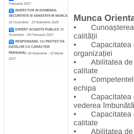
Februarie 2027
INSPECTOR IN DOMENIUL
Munca Orienta
SECURITATII SI SANATATII IN MUNCA
19 Octombrie - 19 Noiembrie 2026
• Cunoașterea s
EXPERT ACHIZITII PUBLICE
26
calității
Octombrie - 28 Februarie 2027
RESPONSABIL CU PROTECTIA
• Capacitatea de 
DATELOR CU CARACTER
organizației
PERSONAL
09 Noiembrie - 15 Martie
2027
• Abilitatea de a
calitate
• Competentele d
echipa
• Capacitatea de
vederea îmbunătățir
• Capacitatea de 
calitate
• Abilitatea de 