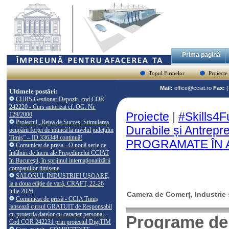
Prima pagină
Topul Firmelor
Proiecte
Mail:
office@cciat.ro
Fax:
Ultimele postări:
CURS Gestionar Depozit -cod COR
242220 - Curs autorizat cf. OG. Nr.
Proiecte
|
#Skills4F
129/2000
Proiectul „Rețea de Succes: Stimularea
Durabile și Antrepre
ocupării forței de muncă la nivelul județului
Timiș” – ID 336348 continuă!
PROGRAMATE ÎN 
Comunicat de presa - O nouă serie de
întâlniri de lucru ale Președintelui CCIAT
în București, în sprijinul internaționalizării
companiilor timișene
SALONUL INDUSTRIEI UȘOARE,
la a doua ediție de vară, CRAFT, 22-26
iulie 2026
Camera de Comerț, Industrie ș
Comunicat de presă - CCIA Timiș
lansează cursul GRATUIT de Responsabil
cu protecția datelor cu caracter personal –
Programe de
Cod COR 242231 prin proiectul DigiTIM