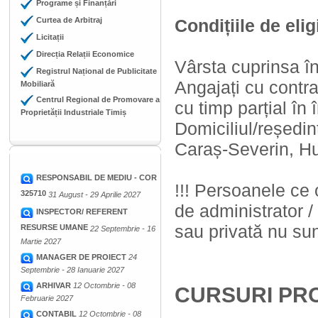
Programe și Finanțări
Curtea de Arbitraj
Condițiile de elig
Licitații
Direcția Relații Economice
Vârsta cuprinsa în
Registrul Național de Publicitate
Angajați cu contr
Mobiliară
Centrul Regional de Promovare a
cu timp parțial în 
Proprietății Industriale Timiș
Domiciliul/reședin
Caraș-Severin, H
RESPONSABIL DE MEDIU - COR
!!! Persoanele ce
325710
31 August - 29 Aprilie 2027
de administrator /
INSPECTOR/ REFERENT
sau privată nu sunt
RESURSE UMANE
22 Septembrie - 16
Martie 2027
MANAGER DE PROIECT
24
Septembrie - 28 Ianuarie 2027
ARHIVAR
12 Octombrie - 08
CURSURI PRO
Februarie 2027
CONTABIL
12 Octombrie - 08