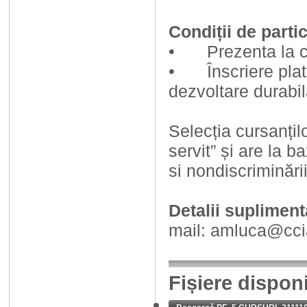
Condiții de parti
•
Prezenta la 
•
Înscriere pla
dezvoltare durabil
Selecția cursanțil
servit” și are la b
si nondiscriminării
Detalii supliment
mail: amluca@cci
Fișiere dispon