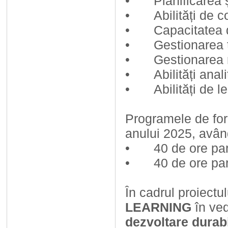
•
Planificarea 
•
Abilități de 
•
Capacitatea 
•
Gestionarea t
•
Gestionarea r
•
Abilități ana
•
Abilități de 
Programele de for
anului 2025, având
•
40 de ore pa
•
40 de ore par
În cadrul proiectu
LEARNING
în ved
dezvoltare durabi