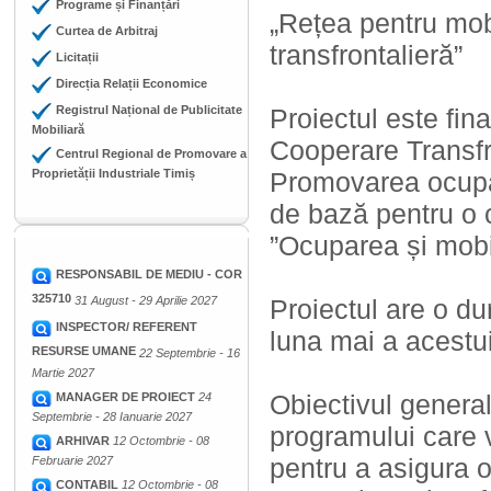
Programe și Finanțări
„Rețea pentru mob
Curtea de Arbitraj
transfrontalieră”
Licitații
Direcția Relații Economice
Registrul Național de Publicitate
Proiectul este fi
Mobiliară
Cooperare Transfr
Centrul Regional de Promovare a
Proprietății Industriale Timiș
Promovarea ocupări
de bază pentru o c
”Ocuparea și mobil
RESPONSABIL DE MEDIU - COR
325710
31 August - 29 Aprilie 2027
Proiectul are o d
INSPECTOR/ REFERENT
luna mai a acestu
RESURSE UMANE
22 Septembrie - 16
Martie 2027
Obiectivul general
MANAGER DE PROIECT
24
Septembrie - 28 Ianuarie 2027
programului care 
ARHIVAR
12 Octombrie - 08
pentru a asigura o 
Februarie 2027
CONTABIL
12 Octombrie - 08