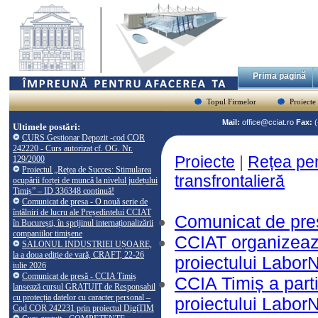
Prima pagină
Topul Firmelor
Proiecte
Mail:
office@cciat.ro
Fax:
Ultimele postări:
CURS Gestionar Depozit -cod COR
242220 - Curs autorizat cf. OG. Nr.
Proiecte
|
Rețea pen
129/2000
Proiectul „Rețea de Succes: Stimularea
transfrontalieră
ocupării forței de muncă la nivelul județului
Timiș” – ID 336348 continuă!
Comunicat de presa - O nouă serie de
întâlniri de lucru ale Președintelui CCIAT
Comunicat de presa
în București, în sprijinul internaționalizării
companiilor timișene
CCIAT organizează 
SALONUL INDUSTRIEI UȘOARE,
la a doua ediție de vară, CRAFT, 22-26
proiectului Labor
iulie 2026
Comunicat de presă - CCIA Timiș
CCIA Timiș a parti
lansează cursul GRATUIT de Responsabil
cu protecția datelor cu caracter personal –
proiectului Labor
Cod COR 242231 prin proiectul DigiTIM