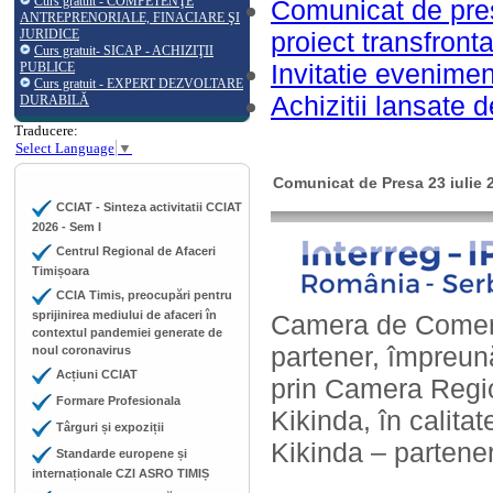
Curs gratuit - COMPETENŢE
Comunicat de pre
ANTREPRENORIALE, FINACIARE ŞI
JURIDICE
proiect transfront
Curs gratuit- SICAP - ACHIZIŢII
Invitatie evenimen
PUBLICE
Curs gratuit - EXPERT DEZVOLTARE
Achizitii lansate 
DURABILĂ
Traducere:
Select Language
▼
Comunicat de Presa 23 iulie 
CCIAT - Sinteza activitatii CCIAT
2026 - Sem I
Centrul Regional de Afaceri
Timișoara
CCIA Timis, preocupări pentru
sprijinirea mediului de afaceri în
Camera de Comerţ, 
contextul pandemiei generate de
partener, împreun
noul coronavirus
Acțiuni CCIAT
prin Camera Regio
Formare Profesionala
Kikinda, în calita
Târguri și expoziții
Kikinda – partener
Standarde europene și
internaționale CZI ASRO TIMIȘ