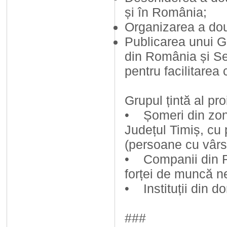
și în România;
Organizarea a două
Publicarea unui Gh
din România și Ser
pentru facilitarea
Grupul țintă al pro
• Șomeri din zona
Județul Timiș, cu
(persoane cu vârst
• Companii din Ro
forței de muncă n
• Instituții din d
###