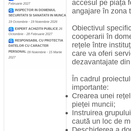
accesul pe piața f
Februarie 2027
angajare în zona t
INSPECTOR IN DOMENIUL
SECURITATII SI SANATATII IN MUNCA
19 Octombrie - 19 Noiembrie 2026
Obiectivul specific
EXPERT ACHIZITII PUBLICE
26
Octombrie - 28 Februarie 2027
cooperarii în dome
RESPONSABIL CU PROTECTIA
rețele între instit
DATELOR CU CARACTER
care va oferi servi
PERSONAL
09 Noiembrie - 15 Martie
2027
dezavantajate din 
În cadrul proiectul
importante:
Crearea unei rețel
pieței muncii;
Instruirea grupulu
caută un loc de mu
Deschiderea a două