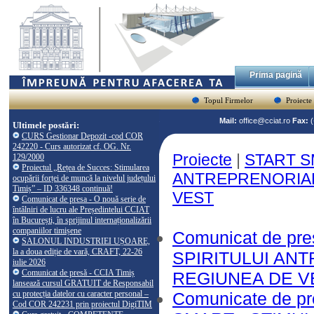
Prima pagină
Topul Firmelor
Proiecte
Mail:
office@cciat.ro
Fax:
Ultimele postări:
CURS Gestionar Depozit -cod COR
242220 - Curs autorizat cf. OG. Nr.
Proiecte
|
START S
129/2000
Proiectul „Rețea de Succes: Stimularea
ANTREPRENORIAL
ocupării forței de muncă la nivelul județului
Timiș” – ID 336348 continuă!
VEST
Comunicat de presa - O nouă serie de
întâlniri de lucru ale Președintelui CCIAT
în București, în sprijinul internaționalizării
companiilor timișene
Comunicat de pr
SALONUL INDUSTRIEI UȘOARE,
la a doua ediție de vară, CRAFT, 22-26
SPIRITULUI ANT
iulie 2026
Comunicat de presă - CCIA Timiș
REGIUNEA DE V
lansează cursul GRATUIT de Responsabil
cu protecția datelor cu caracter personal –
Comunicate de pr
Cod COR 242231 prin proiectul DigiTIM