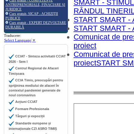
SMART - STIMU
Curs gratuit - COMPETENŢE
ANTREPRENORIALE, FINACIARE ŞI
RÂNDUL TINERI
JURIDICE
Curs gratuit- SICAP - ACHIZIŢII
START SMART - Af
PUBLICE
Curs gratuit - EXPERT DEZVOLTARE
START SMART - Af
DURABILĂ
Comunicat de presă
Traducere:
Select Language
▼
proiect
Comunicat de pres
CCIAT - Sinteza activitatii CCIAT
proiectSTART S
2026 - Sem I
Centrul Regional de Afaceri
Timișoara
CCIA Timis, preocupări pentru
sprijinirea mediului de afaceri în
contextul pandemiei generate de
noul coronavirus
Acțiuni CCIAT
Formare Profesionala
Târguri și expoziții
Standarde europene și
internaționale CZI ASRO TIMIȘ