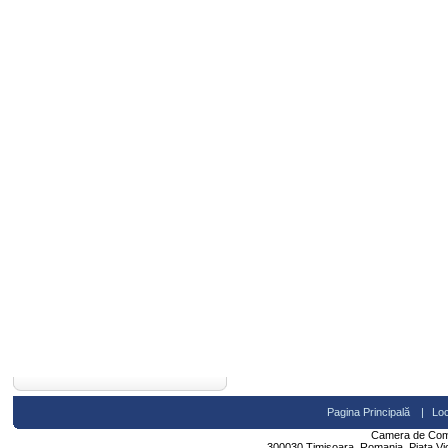
Pagina Principală
|
Loc
Camera de Comer
300030 Timisoara, Romania, Piata Victo