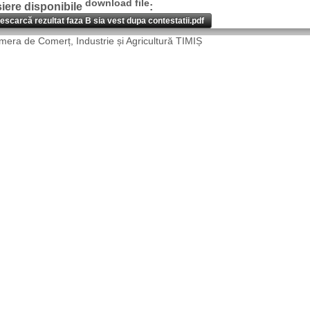
download file
șiere disponibile
:
escarcă rezultat faza B sia vest dupa contestatii.pdf
era de Comerț, Industrie și Agricultură TIMIȘ