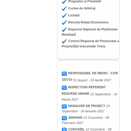
Programe și Finanțări
Curtea de Arbitraj
Licitații
Direcția Relații Economice
Registrul Național de Publicitate
Mobiliară
Centrul Regional de Promovare a
Proprietății Industriale Timiș
RESPONSABIL DE MEDIU - COR
325710
31 August - 29 Aprilie 2027
INSPECTOR/ REFERENT
RESURSE UMANE
22 Septembrie - 16
Martie 2027
MANAGER DE PROIECT
24
Septembrie - 28 Ianuarie 2027
ARHIVAR
12 Octombrie - 08
Februarie 2027
CONTABIL
12 Octombrie - 08