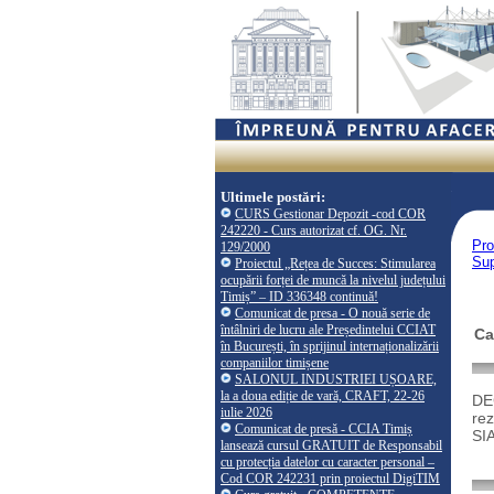
Ultimele postări:
CURS Gestionar Depozit -cod COR
242220 - Curs autorizat cf. OG. Nr.
Pro
129/2000
Sup
Proiectul „Rețea de Succes: Stimularea
ocupării forței de muncă la nivelul județului
Timiș” – ID 336348 continuă!
Comunicat de presa - O nouă serie de
întâlniri de lucru ale Președintelui CCIAT
Ca
în București, în sprijinul internaționalizării
companiilor timișene
SALONUL INDUSTRIEI UȘOARE,
la a doua ediție de vară, CRAFT, 22-26
DEC
iulie 2026
rez
Comunicat de presă - CCIA Timiș
SIA
lansează cursul GRATUIT de Responsabil
cu protecția datelor cu caracter personal –
Cod COR 242231 prin proiectul DigiTIM