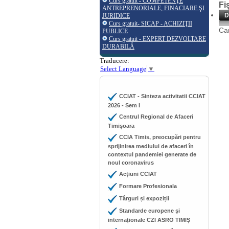
Curs gratuit - COMPETENŢE
Fi
ANTREPRENORIALE, FINACIARE ŞI
D
JURIDICE
Curs gratuit- SICAP - ACHIZIŢII
Cam
PUBLICE
Curs gratuit - EXPERT DEZVOLTARE
DURABILĂ
Traducere:
Select Language
▼
CCIAT - Sinteza activitatii CCIAT
2026 - Sem I
Centrul Regional de Afaceri
Timișoara
CCIA Timis, preocupări pentru
sprijinirea mediului de afaceri în
contextul pandemiei generate de
noul coronavirus
Acțiuni CCIAT
Formare Profesionala
Târguri și expoziții
Standarde europene și
internaționale CZI ASRO TIMIȘ