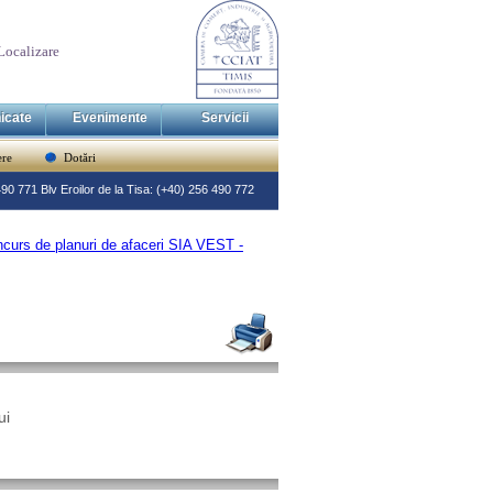
Localizare
icate
Evenimente
Servicii
re
Dotări
 490 771 Blv Eroilor de la Tisa: (+40) 256 490 772
oncurs de planuri de afaceri SIA VEST -
ui