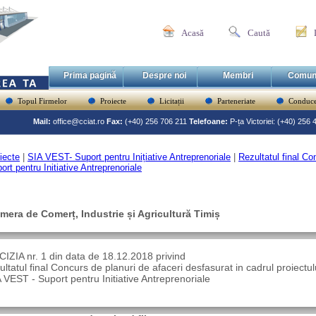
Acasă
Caută
Prima pagină
Despre noi
Membri
Comun
Topul Firmelor
Proiecte
Licitații
Parteneriate
Conduce
Mail:
office@cciat.ro
Fax:
(+40) 256 706 211
Telefoane:
P-ța Victoriei: (+40) 256
iecte
|
SIA VEST- Suport pentru Inițiative Antreprenoriale
|
Rezultatul final C
ort pentru Initiative Antreprenoriale
mera de Comerț, Industrie și Agricultură Timiș
IZIA nr. 1 din data de 18.12.2018 privind
ultatul final Concurs de planuri de afaceri desfasurat in cadrul proiectul
 VEST - Suport pentru Initiative Antreprenoriale