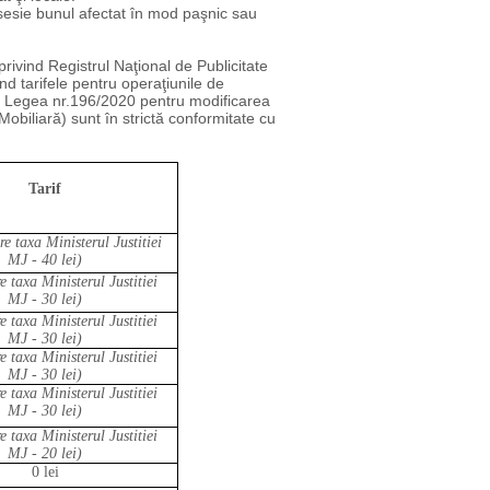
posesie bunul afectat în mod paşnic sau
privind Registrul Naţional de Publicitate
nd tarifele pentru operaţiunile de
din Legea nr.196/2020 pentru modificarea
Mobiliară) sunt în strictă conformitate cu
Tarif
re taxa Ministerul Justitiei
MJ - 40 lei)
e taxa Ministerul Justitiei
MJ - 30 lei)
e taxa Ministerul Justitiei
MJ - 30 lei)
e taxa Ministerul Justitiei
MJ - 30 lei)
e taxa Ministerul Justitiei
MJ - 30 lei)
e taxa Ministerul Justitiei
MJ - 20 lei)
0 lei