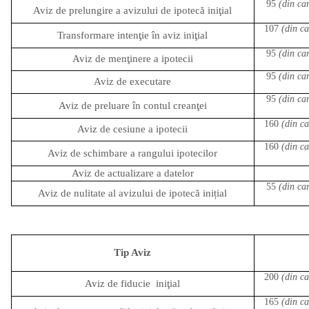
95
(din car
Aviz de prelungire a avizului de ipotecă iniţial
107
(din ca
Transformare intenţie în aviz iniţial
95
(din car
Aviz de menţinere a ipotecii
95
(din car
Aviz de executare
95
(din car
Aviz de preluare în contul creanţei
160
(din ca
Aviz de cesiune a ipotecii
160
(din ca
Aviz de schimbare a rangului ipotecilor
Aviz de actualizare a datelor
55
(din car
Aviz de nulitate al avizului de ipotecă inițial
Tip Aviz
200
(din ca
Aviz de fiducie
iniţial
165
(din ca