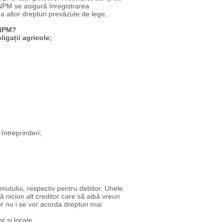
RNPM se asigură înregistrarea
 a altor drepturi prevăzute de lege,
RNPM?
igații agricole;
întreprinderi;
umutului, respectiv pentru debitor. Unele
ă niciun alt creditor care să aibă vreun
tor nu i se vor acorda drepturi mai
t şi locale.