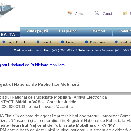
Acasă
Caută
Prima pagină
Despre noi
Membri
Comun
Topul Firmelor
Proiecte
Licitații
Parteneriate
Conduce
Mail:
office@cciat.ro
Fax:
(+40) 256 706 211
Telefoane:
P-ța Victoriei: (+40) 256
istrul Național de Publicitate Mobiliară
gistrul Național de Publicitate Mobiliară
istrul Național de Publicitate Mobiliară (Arhiva Electronica)
NTACT:
Mădălin VASIU
, Consilier Juridic
. 0256300133 , e-mail: mvasiu@cciat.ro
A Timiș în calitate de agent împuternicit al operatorului autorizat Cam
lizează înscrieri şi alte operaţiuni în Registrul Național de Publicitate Mo
 este Registrul Național de Publicitate Mobilliară - RNPM?
M este o bază de date unică la nivel național, un sistem de evidență a pr