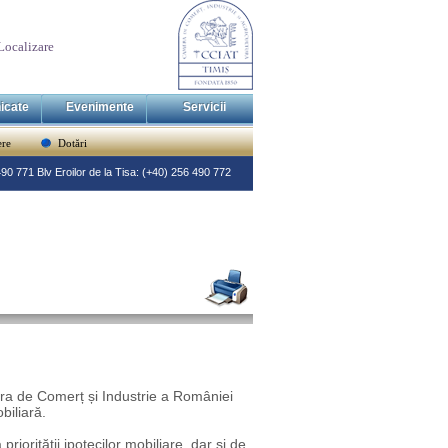
Localizare
icate
Evenimente
Servicii
re
Dotări
 490 771 Blv Eroilor de la Tisa: (+40) 256 490 772
era de Comerț și Industrie a României
biliară.
iorității ipotecilor mobiliare, dar și de