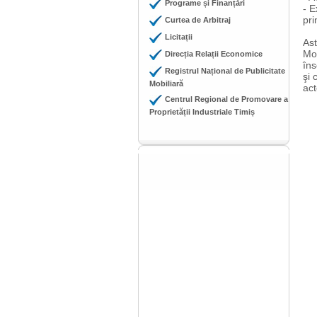
Programe și Finanțări
- E
pri
Curtea de Arbitraj
Licitații
Ast
Mob
Direcția Relații Economice
îns
Registrul Național de Publicitate
şi 
Mobiliară
ac
Centrul Regional de Promovare a
Proprietății Industriale Timiș