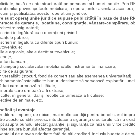
licitate, bază de date structurată pe persoane și bunuri mobile. Prin 
rațiunilor privind ipotecile mobiliare, a operațiunilor asimilate acestora,
cum și publicitatea acestor operațiuni juridice.
re sunt operațiunile juridice supuse publicității în baza de date 
ntracte de garanție, locațiune, consignație, vânzare-cumpărare, obl
echestre asiguratorii;
nscrieri în legătură cu o operațiuni privind
inanțele publice;
nscrieri în legătură cu diferite tipuri bunuri;
utovehicule;
tilaje agricole, altele decât autovehicule;
reanțe;
onturi bancare;
cțiuni/părți sociale/valori mobiliare/alte instrumente financiare;
olițe de asigurare;
niversalități (stocuri, fond de comerț sau alte asemenea universalități);
chipamente/instalații/alte bunuri destinate să servească exploatării unei 
ăduri care urmează a fi tăiate;
inerale care urmează a fi extrase;
ecolte, în general, dar și recolte ce urmează a fi culese;
fective de animale, etc.
eficii și avantaje
reditorul impune, de obicei, mai multe condiţii pentru beneficiarul împr
tre aceste condiţii privesc întotdeauna siguranţa creditorului că nu exist
pt asupra bunului afectat garanţiei şi siguranţa că nici unui viitor credi
inse asupra bunului afectat garanţiei.
vantajul de a avea prioritate față de alţi creditori, inclusiv bugetele de sta