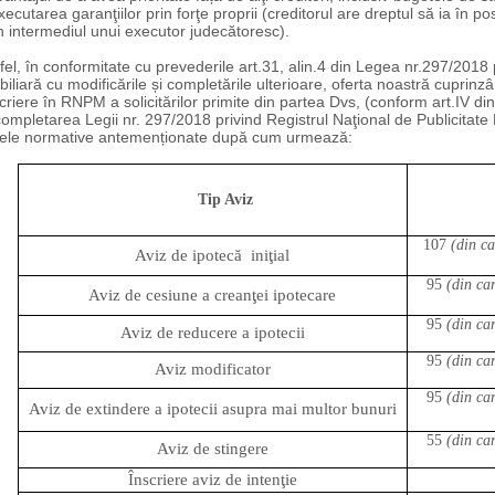
xecutarea garanţiilor prin forţe proprii (creditorul are dreptul să ia în 
n intermediul unui executor judecătoresc).
fel, în conformitate cu prevederile art.31, alin.4 din Legea nr.297/2018 
iliară cu modificările și completările ulterioare, oferta noastră cuprinzâ
criere în RNPM a solicitărilor primite din partea Dvs, (conform art.IV 
completarea Legii nr. 297/2018 privind Registrul Naţional de Publicitate 
tele normative antemenționate după cum urmează:
Tip Aviz
107
(din ca
Aviz de ipotecă
iniţial
95
(din car
Aviz de cesiune a creanţei ipotecare
95
(din car
Aviz de reducere a ipotecii
95
(din car
Aviz modificator
95
(din car
Aviz de extindere a ipotecii asupra mai multor bunuri
55
(din car
Aviz de stingere
Înscriere aviz de intenţie