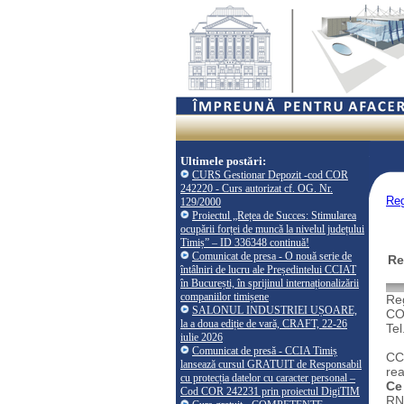
Ultimele postări:
CURS Gestionar Depozit -cod COR
242220 - Curs autorizat cf. OG. Nr.
Reg
129/2000
Proiectul „Rețea de Succes: Stimularea
ocupării forței de muncă la nivelul județului
Timiș” – ID 336348 continuă!
Comunicat de presa - O nouă serie de
Re
întâlniri de lucru ale Președintelui CCIAT
în București, în sprijinul internaționalizării
companiilor timișene
Reg
SALONUL INDUSTRIEI UȘOARE,
CO
la a doua ediție de vară, CRAFT, 22-26
Tel
iulie 2026
Comunicat de presă - CCIA Timiș
CCI
lansează cursul GRATUIT de Responsabil
rea
cu protecția datelor cu caracter personal –
Ce
Cod COR 242231 prin proiectul DigiTIM
RNP