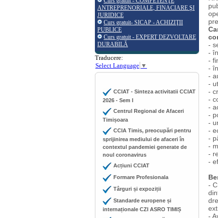
Curs gratuit - COMPETENŢE
pub
ANTREPRENORIALE, FINACIARE ŞI
ope
JURIDICE
pre
Curs gratuit- SICAP - ACHIZIŢII
Ca
PUBLICE
co
Curs gratuit - EXPERT DEZVOLTARE
DURABILĂ
- s
- î
Traducere:
- f
Select Language
▼
- î
- a
- u
- c
CCIAT - Sinteza activitatii CCIAT
- c
2026 - Sem I
- a
Centrul Regional de Afaceri
- p
Timișoara
- u
- e
CCIA Timis, preocupări pentru
- p
sprijinirea mediului de afaceri în
- m
contextul pandemiei generate de
- r
noul coronavirus
- e
Acțiuni CCIAT
Ben
Formare Profesionala
- C
Târguri și expoziții
din
dre
Standarde europene și
ext
internaționale CZI ASRO TIMIȘ
- A