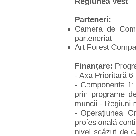
Regiunea Vest
Parteneri:
Camera de Comerț
parteneriat
Art Forest Compa
Finanțare:
Progra
- Axa Prioritară 6
- Componenta 1: C
prin programe de
muncii - Regiuni 
- Operațiunea: Cr
profesională conti
nivel scăzut de c