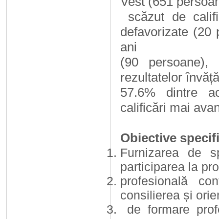
Vest (651 persoane
scăzut de califi
defavorizate (20
ani
(90 persoane), i
rezultatelor învăț
57.6% dintre ac
calificări mai ava
Obiective specif
Furnizarea de sp
participarea la p
profesională con
consilierea și ori
de formare profes