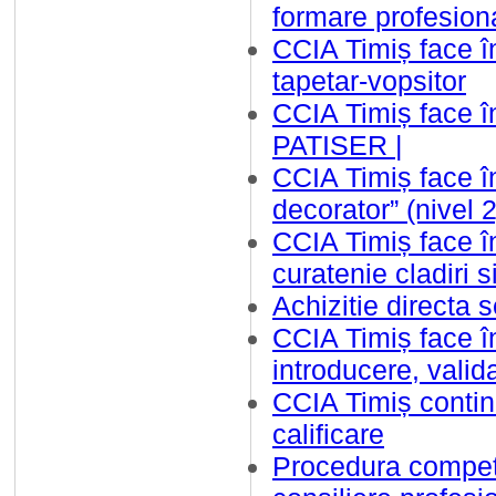
formare profesion
CCIA Timiș face î
tapetar-vopsitor
CCIA Timiș face 
PATISER |
CCIA Timiș face în
decorator” (nivel 
CCIA Timiș face î
curatenie cladiri 
Achizitie directa s
CCIA Timiș face î
introducere, valida
CCIA Timiș contin
calificare
Procedura competit