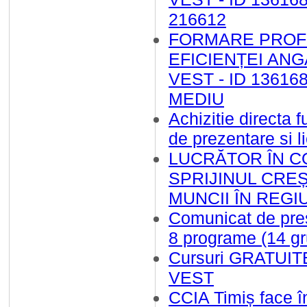
216612
FORMARE PROFE
EFICIENȚEI ANG
VEST - ID 1361
MEDIU
Achizitie directa 
de prezentare si l
LUCRĂTOR ÎN C
SPRIJINUL CREȘ
MUNCII ÎN REGI
Comunicat de pre
8 programe (14 gr
Cursuri GRATUITE 
VEST
CCIA Timiș face î