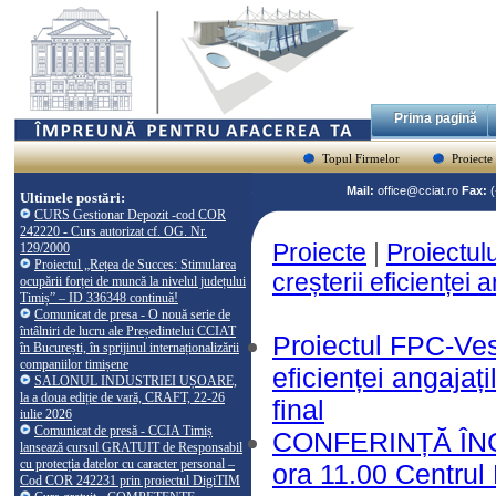
Prima pagină
Topul Firmelor
Proiecte
Mail:
office@cciat.ro
Fax:
Ultimele postări:
CURS Gestionar Depozit -cod COR
242220 - Curs autorizat cf. OG. Nr.
Proiecte
|
Proiectul
129/2000
Proiectul „Rețea de Succes: Stimularea
creșterii eficienței
ocupării forței de muncă la nivelul județului
Timiș” – ID 336348 continuă!
Comunicat de presa - O nouă serie de
întâlniri de lucru ale Președintelui CCIAT
Proiectul FPC-Vest
în București, în sprijinul internaționalizării
companiilor timișene
eficienței angajaț
SALONUL INDUSTRIEI UȘOARE,
la a doua ediție de vară, CRAFT, 22-26
final
iulie 2026
Comunicat de presă - CCIA Timiș
CONFERINȚĂ ÎNC
lansează cursul GRATUIT de Responsabil
cu protecția datelor cu caracter personal –
ora 11.00 Centrul
Cod COR 242231 prin proiectul DigiTIM