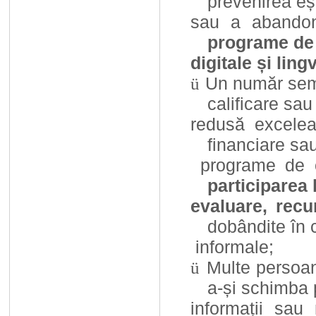
prevenirea eș
sau a abandon
programe de
digitale și ling
Un număr semn
ü
calificare sau
redusă excelea
financiare sau
programe de ca
participarea
evaluare, recun
dobândite în 
informale;
Multe persoan
ü
a-și schimba 
informații sau 