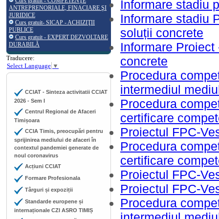
Curs gratuit - COMPETENŢE
Informare stadiu 
ANTREPRENORIALE, FINACIARE ŞI
JURIDICE
Informare stadiu P
Curs gratuit- SICAP - ACHIZIŢII
soluții concrete
PUBLICE
Curs gratuit - EXPERT DEZVOLTARE
Informare Proiect -
DURABILĂ
Traducere:
concrete
Select Language
▼
Procedura competit
intermediul mediu
CCIAT - Sinteza activitatii CCIAT
Procedura competit
2026 - Sem I
Centrul Regional de Afaceri
certificare compe
Timișoara
Proiectul FPC-Vest
CCIA Timis, preocupări pentru
sprijinirea mediului de afaceri în
Procedura competit
contextul pandemiei generate de
noul coronavirus
certificare compe
Acțiuni CCIAT
Proiectul FPC-Ves
Formare Profesionala
Proiectul FPC-Ves
Târguri și expoziții
Procedura competit
Standarde europene și
internaționale CZI ASRO TIMIȘ
intermediul mediu