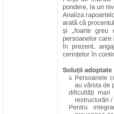
pondere, la un niv
Analiza rapoartel
arată că procentu
și „foarte greu
persoanelor care 
În prezent, anga
cerințelor în con
Soluții adoptate
Persoanele cu
ü
au vârsta de 
dificultăți mar
restructurări 
Pentru
integr