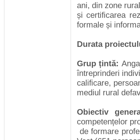
ani, din zone rura
și certificarea re
formale și informa
Durata proiectul
Grup țintă:
Angaj
întreprinderi indiv
calificare, perso
mediul rural defav
Obiectiv genera
competențelor pro
de formare profe