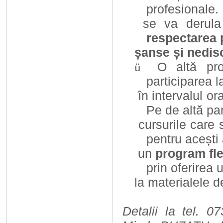
profesionale.
se va derul
respectarea p
șanse și nedisc
O altă pro
ü
participarea l
în intervalul ora
Pe de altă par
cursurile care 
pentru acești
un
program fle
prin oferirea 
la materialele de
Detalii la tel. 