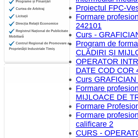
Programe și Finanțări
Proiectul FPC-Vest
Curtea de Arbitraj
Formare profes
Licitații
242101
Direcția Relații Economice
Registrul Național de Publicitate
Curs - GRAFICI
Mobiliară
Program de form
Centrul Regional de Promovare a
Proprietății Industriale Timiș
CLĂDIRI ȘI MI
OPERATOR INTR
DATE COD COR 4
Curs GRAFICIA
Formare profesi
MIJLOACE DE 
Formare Profesion
Formare profesi
calificare 2
CURS - OPERAT