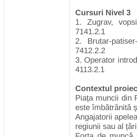
Cursuri Nivel 3
1. Zugrav, vops
7141.2.1
2. Brutar-patis
7412.2.2
3. Operator intro
4113.2.1
Contextul proiec
Piața muncii din 
este îmbătrânită ș
Angajatorii apelea
regiunii sau al țări
Forța de muncă ne