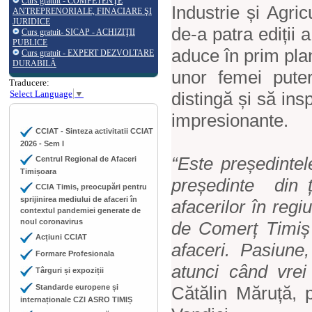
Curs gratuit - COMPETENŢE
Industrie și Agric
ANTREPRENORIALE, FINACIARE ŞI
JURIDICE
de-a
patra ediții
Curs gratuit- SICAP - ACHIZIŢII
PUBLICE
aduce în prim plan
Curs gratuit - EXPERT DEZVOLTARE
DURABILĂ
unor femei pute
Traducere:
Select Language
▼
distingă și să insp
impresionante.
CCIAT - Sinteza activitatii CCIAT
2026 - Sem I
“Este
președinte
Centrul Regional de Afaceri
Timișoara
președinte
din 
CCIA Timis, preocupări pentru
sprijinirea mediului de afaceri în
afacerilor în reg
contextul pandemiei generate de
noul coronavirus
de Comerț Timiș 
Acțiuni CCIAT
afaceri. Pasiune
Formare Profesionala
atunci când vrei
Târguri și expoziții
Standarde europene și
Cătălin Măruță, p
internaționale CZI ASRO TIMIȘ