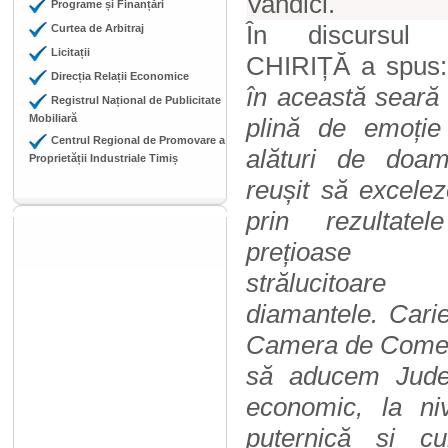
Vandici.
Programe și Finanțări
În discursul 
Curtea de Arbitraj
Licitații
CHIRIȚĂ a spus:
Direcția Relații Economice
în această seară 
Registrul Național de Publicitate
Mobiliară
plină de emoție
Centrul Regional de Promovare a
alături de doa
Proprietății Industriale Timiș
reușit să excelez
prin rezultat
prețio
strălucit
diamantele. Cari
Camera de Comerț 
să aducem Județ
economic, la ni
puternică și cu