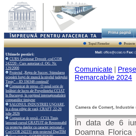
Prima pagină
Topul Firmelor
Proiecte
Mail:
office@cciat.ro
Fax:
Ultimele postări:
CURS Gestionar Depozit -cod COR
242220 - Curs autorizat cf. OG. Nr.
Comunicate
|
Preșe
129/2000
Proiectul „Rețea de Succes: Stimularea
Remarcabile 2024
ocupării forței de muncă la nivelul județului
Timiș” – ID 336348 continuă!
Comunicat de presa - O nouă serie de
întâlniri de lucru ale Președintelui CCIAT
în București, în sprijinul internaționalizării
companiilor timișene
SALONUL INDUSTRIEI UȘOARE,
Camera de Comerț, Industrie ș
la a doua ediție de vară, CRAFT, 22-26
iulie 2026
Comunicat de presă - CCIA Timiș
În data de 6 iun
lansează cursul GRATUIT de Responsabil
cu protecția datelor cu caracter personal –
Doamna Florica
Cod COR 242231 prin proiectul DigiTIM