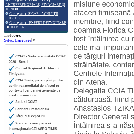
Curs gratuit - COMPETENŢE
misiune economică
ANTREPRENORIALE, FINACIARE ŞI
JURIDICE
afaceri timișeană 
Curs gratuit- SICAP - ACHIZIŢII
PUBLICE
membre, fiind con
Curs gratuit - EXPERT DEZVOLTARE
DURABILĂ
doamna Florica CH
Traducere:
fost întâlnirea c
Select Language
▼
cele mai important
de târguri interna
CCIAT - Sinteza activitatii CCIAT
2026 - Sem I
străinătate, confe
Centrul Regional de Afaceri
Centrele Internați
Timișoara
din Atena.
CCIA Timis, preocupări pentru
sprijinirea mediului de afaceri în
Delegația CCIA Ti
contextul pandemiei generate de
noul coronavirus
călduroasă, fiind
Acțiuni CCIAT
Anastasios TZIKA
Formare Profesionala
Director General 
Târguri și expoziții
Întâlnirea s-a nă
Standarde europene și
internaționale CZI ASRO TIMIȘ