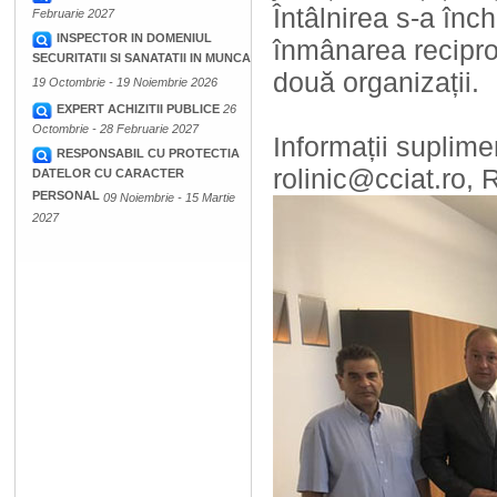
Întâlnirea s-a în
Februarie 2027
INSPECTOR IN DOMENIUL
înmânarea reciproc
SECURITATII SI SANATATII IN MUNCA
două organizații.
19 Octombrie - 19 Noiembrie 2026
EXPERT ACHIZITII PUBLICE
26
Octombrie - 28 Februarie 2027
Informații suplime
RESPONSABIL CU PROTECTIA
rolinic@cciat.ro, R
DATELOR CU CARACTER
PERSONAL
09 Noiembrie - 15 Martie
2027