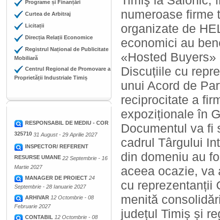
Timiş la Salonic, î
Programe și Finanțări
numeroase firme ti
Curtea de Arbitraj
organizate de HEL
Licitații
Direcția Relații Economice
economici au benefi
Registrul Național de Publicitate
«Hosted Buyers» a
Mobiliară
Discuțiile cu rep
Centrul Regional de Promovare a
Proprietății Industriale Timiș
unui Acord de Par
reciprocitate a fir
expoziționale în G
RESPONSABIL DE MEDIU - COR
Documentul va fi 
325710
31 August - 29 Aprilie 2027
cadrul Târgului In
INSPECTOR/ REFERENT
din domeniu au fos
RESURSE UMANE
22 Septembrie - 16
Martie 2027
aceea ocazie, va a
MANAGER DE PROIECT
24
cu reprezentanții
Septembrie - 28 Ianuarie 2027
menită consolidări
ARHIVAR
12 Octombrie - 08
Februarie 2027
județul Timiș și r
CONTABIL
12 Octombrie - 08