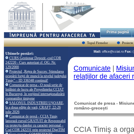
Prima pagină
Topul Firmelor
Proiecte
Mail:
office@cciat.ro
Fax:
Ultimele postări:
CURS Gestionar Depozit -cod COR
242220 - Curs autorizat cf. OG. Nr.
Comunicate
|
Misiu
129/2000
Proiectul „Rețea de Succes: Stimularea
relațiilor de afacer
ocupării forței de muncă la nivelul județului
Timiș” – ID 336348 continuă!
Comunicat de presa - O nouă serie de
întâlniri de lucru ale Președintelui CCIAT
în București, în sprijinul internaționalizării
companiilor timișene
SALONUL INDUSTRIEI UȘOARE,
Comunicat de presa - Misiunea
la a doua ediție de vară, CRAFT, 22-26
româno-grecești
iulie 2026
Comunicat de presă - CCIA Timiș
lansează cursul GRATUIT de Responsabil
cu protecția datelor cu caracter personal –
CCIA Timiş a organ
Cod COR 242231 prin proiectul DigiTIM