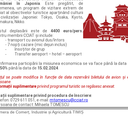
mâniei în Japonia
. Este pregătit, de
emenea, un program de vizitare extrem de
iat al obiectivelor turistice aparținând culturii
 civilizației Japoniei: Tokyo, Osaka, Kyoto,
makura, Nikko.
stul deplasării este de
4400 euro/pers.
tru membrii CCIAT şi include:
- transport cu avionul dus/întors
- 7 nopți cazare (mic dejun inclus)
însoțitor de grup
-
Transfer aeroport – hotel – aeroport
-
nfirmarea participării la misiunea economica se va face până la data
50%
până la data de
15.02.2024
.
țul se poate modifica în funcție de data rezervării biletului de avion ș
rsoane.
ormații suplimentare
privind programul turistic se regăsesc anexat.
la
ț
ii suplimentare privind procedura de înscriere
:
efon: 0729 611 051, e-mail:
mtomescu@cciat.ro
rsoana de contact: Mihaela TOMESCU
era de Comerț, Industrie și Agricultură TIMIȘ