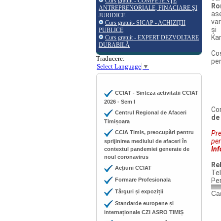
Curs gratuit - COMPETENŢE
Ro
ANTREPRENORIALE, FINACIARE ŞI
as
JURIDICE
var
Curs gratuit- SICAP - ACHIZIŢII
și
PUBLICE
Ka
Curs gratuit - EXPERT DEZVOLTARE
DURABILĂ
Co
Traducere:
pen
Select Language
▼
CCIAT - Sinteza activitatii CCIAT
2026 - Sem I
Co
Centrul Regional de Afaceri
de
Timișoara
CCIA Timis, preocupări pentru
Pre
pe
sprijinirea mediului de afaceri în
Inf
contextul pandemiei generate de
noul coronavirus
Re
Acțiuni CCIAT
Tel
Formare Profesionala
Pe
Târguri și expoziții
Cam
Standarde europene și
internaționale CZI ASRO TIMIȘ