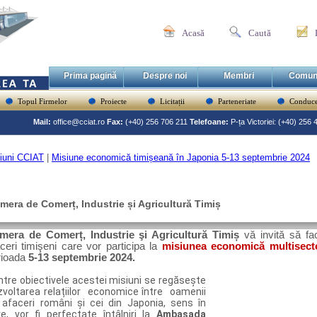
Acasă
Caută
Prima pagină
Despre noi
Membri
Comun
Topul Firmelor
Proiecte
Licitații
Parteneriate
Conduce
Mail:
office@cciat.ro
Fax:
(+40) 256 706 211
Telefoane:
P-ța Victoriei: (+40) 256
iuni CCIAT
|
Misiune economică timișeană în Japonia 5-13 septembrie 2024
mera de Comerț, Industrie și Agricultură Timiș
mera de Comerț, Industrie şi Agricultură Timiș
vă invită să fa
ceri timişeni care vor participa la
misiunea economică multisecto
rioada
5-13 septembrie 2024.
ntre obiectivele acestei misiuni se regăsește
zvoltarea relațiilor economice între oamenii
 afaceri români și cei din Japonia, sens în
re, vor fi perfectate întâlniri la
Ambasada