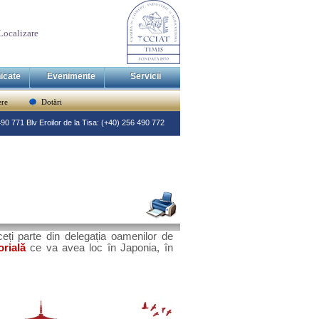
Localizare
icate
Evenimente
Servicii
re
Dotări
 490 771 Blv Eroilor de la Tisa: (+40) 256 490 772
ceți parte din delegația oamenilor de
rială
ce va avea loc în Japonia, în