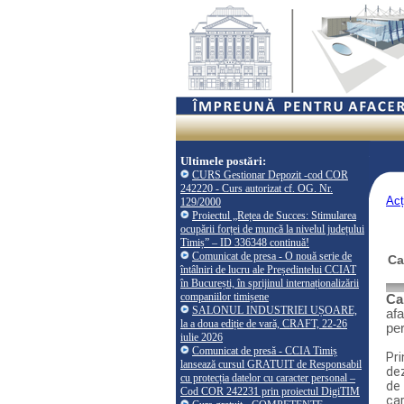
Ultimele postări:
CURS Gestionar Depozit -cod COR
242220 - Curs autorizat cf. OG. Nr.
Acț
129/2000
Proiectul „Rețea de Succes: Stimularea
ocupării forței de muncă la nivelul județului
Timiș” – ID 336348 continuă!
Comunicat de presa - O nouă serie de
Ca
întâlniri de lucru ale Președintelui CCIAT
în București, în sprijinul internaționalizării
companiilor timișene
Ca
SALONUL INDUSTRIEI UȘOARE,
afa
la a doua ediție de vară, CRAFT, 22-26
pe
iulie 2026
Comunicat de presă - CCIA Timiș
Pri
lansează cursul GRATUIT de Responsabil
de
cu protecția datelor cu caracter personal –
de
Cod COR 242231 prin proiectul DigiTIM
ca