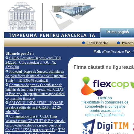
Prima pagină
Topul Firmelor
Proiecte
Mail:
office@cciat.ro
Fax:
Ultimele postări:
CURS Gestionar Depozit -cod COR
242220 - Curs autorizat cf. OG. Nr.
Firma căutată nu figureaz
129/2000
Proiectul „Rețea de Succes: Stimularea
ocupării forței de muncă la nivelul județului
Timiș” – ID 336348 continuă!
Comunicat de presa - O nouă serie de
întâlniri de lucru ale Președintelui CCIAT
în București, în sprijinul internaționalizării
FlexCop
companiilor timișene
Flexibilitate în dobândirea de
SALONUL INDUSTRIEI UȘOARE,
competențe și cunoștințe
la a doua ediție de vară, CRAFT, 22-26
pentru acces la noi
iulie 2026
oportunități profesionale
Comunicat de presă - CCIA Timiș
lansează cursul GRATUIT de Responsabil
cu protecția datelor cu caracter personal –
Cod COR 242231 prin proiectul DigiTIM