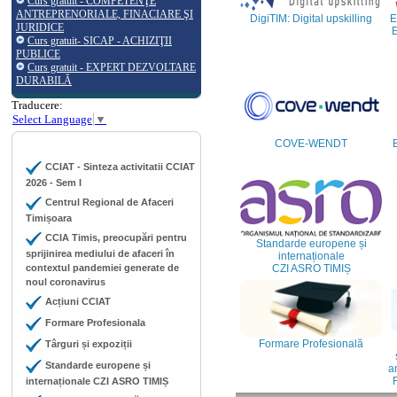
Curs gratuit - COMPETENŢE
ANTREPRENORIALE, FINACIARE ŞI
DigiTIM: Digital upskilling
E
JURIDICE
E
Curs gratuit- SICAP - ACHIZIŢII
PUBLICE
Curs gratuit - EXPERT DEZVOLTARE
DURABILĂ
Traducere:
Select Language
▼
COVE-WENDT
CCIAT - Sinteza activitatii CCIAT
2026 - Sem I
Centrul Regional de Afaceri
Timișoara
CCIA Timis, preocupări pentru
Standarde europene și
sprijinirea mediului de afaceri în
internaționale
contextul pandemiei generate de
CZI ASRO TIMIȘ
noul coronavirus
Acțiuni CCIAT
Formare Profesionala
Formare Profesională
Târguri și expoziții
Standarde europene și
an
internaționale CZI ASRO TIMIȘ