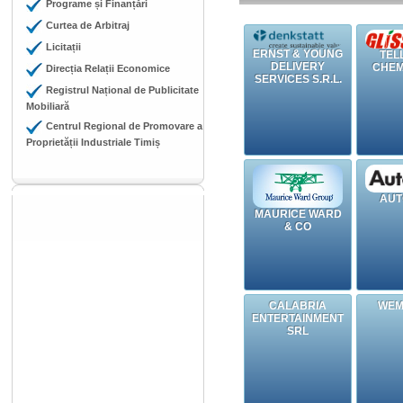
Programe și Finanțări
Curtea de Arbitraj
Licitații
ERNST & YOUNG
TEL
DELIVERY
CHEM
Direcția Relații Economice
SERVICES S.R.L.
Registrul Național de Publicitate
Mobiliară
Centrul Regional de Promovare a
Proprietății Industriale Timiș
AUT
MAURICE WARD
& CO
CALABRIA
WEM
ENTERTAINMENT
SRL