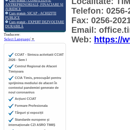
Localitate: T
Curs gratuit - COMPETENŢE
ANTREPRENORIALE, FINACIARE ŞI
Telefon: 0256
JURIDICE
Curs gratuit- SICAP - ACHIZIŢII
PUBLICE
Fax: 0256-202
Curs gratuit - EXPERT DEZVOLTARE
DURABILĂ
Email: office
Traducere:
Web:
https://
Select Language
▼
CCIAT - Sinteza activitatii CCIAT
2026 - Sem I
Centrul Regional de Afaceri
Timișoara
CCIA Timis, preocupări pentru
sprijinirea mediului de afaceri în
contextul pandemiei generate de
noul coronavirus
Acțiuni CCIAT
Formare Profesionala
Târguri și expoziții
Standarde europene și
internaționale CZI ASRO TIMIȘ