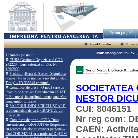
Prima pagină
Topul Firmelor
Proiecte
Mail:
office@cciat.ro
Fax:
Ultimele postări:
CURS Gestionar Depozit -cod COR
242220 - Curs autorizat cf. OG. Nr.
129/2000
Proiectul „Rețea de Succes: Stimularea
ocupării forței de muncă la nivelul județului
Timiș” – ID 336348 continuă!
SOCIETATEA 
Comunicat de presa - O nouă serie de
întâlniri de lucru ale Președintelui CCIAT
NESTOR DIC
în București, în sprijinul internaționalizării
companiilor timișene
SALONUL INDUSTRIEI UȘOARE,
CUI: 8046151
la a doua ediție de vară, CRAFT, 22-26
iulie 2026
Nr reg com: D
Comunicat de presă - CCIA Timiș
lansează cursul GRATUIT de Responsabil
CAEN: Activitat
cu protecția datelor cu caracter personal –
Cod COR 242231 prin proiectul DigiTIM