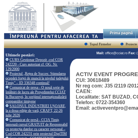
Prima pagină
Topul Firmelor
Proiecte
Mail:
office@cciat.ro
Fax:
Ultimele postări:
CURS Gestionar Depozit -cod COR
242220 - Curs autorizat cf. OG. Nr.
129/2000
ACTIV EVENT PROGR
Proiectul „Rețea de Succes: Stimularea
ocupării forței de muncă la nivelul județului
CUI: 30618489
Timiș” – ID 336348 continuă!
Nr reg com: J35 /2119 /201
Comunicat de presa - O nouă serie de
CAEN:
întâlniri de lucru ale Președintelui CCIAT
Localitate: SAT BUZAD,
în București, în sprijinul internaționalizării
companiilor timișene
Telefon: 0722-354360
SALONUL INDUSTRIEI UȘOARE,
Email: activeventpro@emai
la a doua ediție de vară, CRAFT, 22-26
iulie 2026
Comunicat de presă - CCIA Timiș
lansează cursul GRATUIT de Responsabil
cu protecția datelor cu caracter personal –
Cod COR 242231 prin proiectul DigiTIM