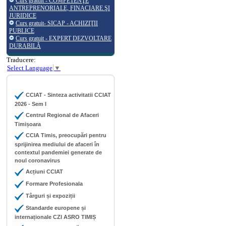
Curs gratuit - COMPETENŢE
ANTREPRENORIALE, FINACIARE ŞI
JURIDICE
Curs gratuit- SICAP - ACHIZIŢII
PUBLICE
Curs gratuit - EXPERT DEZVOLTARE
DURABILĂ
Traducere:
Select Language
▼
CCIAT - Sinteza activitatii CCIAT
2026 - Sem I
Centrul Regional de Afaceri
Timișoara
CCIA Timis, preocupări pentru
sprijinirea mediului de afaceri în
contextul pandemiei generate de
noul coronavirus
Acțiuni CCIAT
Formare Profesionala
Târguri și expoziții
Standarde europene și
internaționale CZI ASRO TIMIȘ