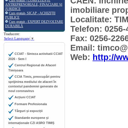
CAEN: Inchirie
Curs gratuit - COMPETENŢE
ANTREPRENORIALE, FINACIARE ŞI
imobiliare prop
JURIDICE
Curs gratuit- SICAP - ACHIZIŢII
Localitate: T
PUBLICE
Curs gratuit - EXPERT DEZVOLTARE
DURABILĂ
Telefon: 0256
Traducere:
Fax: 0256-226
Select Language
▼
Email: timco@
CCIAT - Sinteza activitatii CCIAT
Web:
http://w
2026 - Sem I
Centrul Regional de Afaceri
Timișoara
CCIA Timis, preocupări pentru
sprijinirea mediului de afaceri în
contextul pandemiei generate de
noul coronavirus
Acțiuni CCIAT
Formare Profesionala
Târguri și expoziții
Standarde europene și
internaționale CZI ASRO TIMIȘ