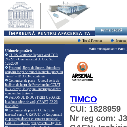
Prima pagină
Topul Firmelor
Proiecte
Mail:
office@cciat.ro
Fax:
Ultimele postări:
CURS Gestionar Depozit -cod COR
242220 - Curs autorizat cf. OG. Nr.
129/2000
Proiectul „Rețea de Succes: Stimularea
ocupării forței de muncă la nivelul județului
Timiș” – ID 336348 continuă!
Comunicat de presa - O nouă serie de
întâlniri de lucru ale Președintelui CCIAT
în București, în sprijinul internaționalizării
companiilor timișene
TIMCO
SALONUL INDUSTRIEI UȘOARE,
la a doua ediție de vară, CRAFT, 22-26
iulie 2026
CUI: 1828959
Comunicat de presă - CCIA Timiș
lansează cursul GRATUIT de Responsabil
Nr reg com: J
cu protecția datelor cu caracter personal –
Cod COR 242231 prin proiectul DigiTIM