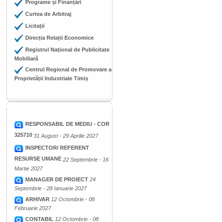
Programe și Finanțări
Curtea de Arbitraj
Licitații
Direcția Relații Economice
Registrul Național de Publicitate
Mobiliară
Centrul Regional de Promovare a
Proprietății Industriale Timiș
RESPONSABIL DE MEDIU - COR
325710
31 August - 29 Aprilie 2027
INSPECTOR/ REFERENT
RESURSE UMANE
22 Septembrie - 16
Martie 2027
MANAGER DE PROIECT
24
Septembrie - 28 Ianuarie 2027
ARHIVAR
12 Octombrie - 08
Februarie 2027
CONTABIL
12 Octombrie - 08