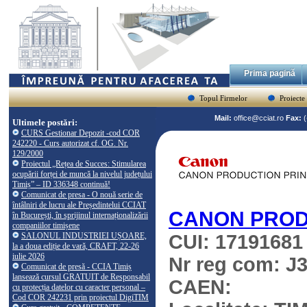
Prima pagină
Topul Firmelor
Proiecte
Mail:
office@cciat.ro
Fax:
Ultimele postări:
CURS Gestionar Depozit -cod COR
242220 - Curs autorizat cf. OG. Nr.
129/2000
Proiectul „Rețea de Succes: Stimularea
ocupării forței de muncă la nivelul județului
Timiș” – ID 336348 continuă!
Comunicat de presa - O nouă serie de
întâlniri de lucru ale Președintelui CCIAT
CANON PROD
în București, în sprijinul internaționalizării
companiilor timișene
SALONUL INDUSTRIEI UȘOARE,
CUI: 17191681
la a doua ediție de vară, CRAFT, 22-26
iulie 2026
Nr reg com: J3
Comunicat de presă - CCIA Timiș
lansează cursul GRATUIT de Responsabil
CAEN:
cu protecția datelor cu caracter personal –
Cod COR 242231 prin proiectul DigiTIM