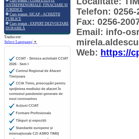
Localitate: T
Curs gratuit - COMPETENŢE
ANTREPRENORIALE, FINACIARE ŞI
Telefon: 0256
JURIDICE
Curs gratuit- SICAP - ACHIZIŢII
PUBLICE
Fax: 0256-200
Curs gratuit - EXPERT DEZVOLTARE
DURABILĂ
Email: info-o
Traducere:
mirela.aldes
Select Language
▼
Web:
https://
CCIAT - Sinteza activitatii CCIAT
2026 - Sem I
Centrul Regional de Afaceri
Timișoara
CCIA Timis, preocupări pentru
sprijinirea mediului de afaceri în
contextul pandemiei generate de
noul coronavirus
Acțiuni CCIAT
Formare Profesionala
Târguri și expoziții
Standarde europene și
internaționale CZI ASRO TIMIȘ