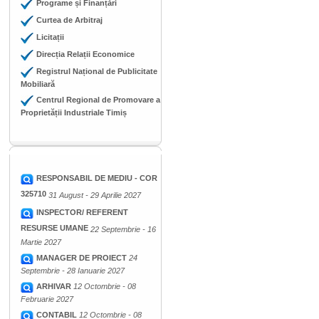
Programe și Finanțări
Curtea de Arbitraj
Licitații
Direcția Relații Economice
Registrul Național de Publicitate
Mobiliară
Centrul Regional de Promovare a
Proprietății Industriale Timiș
RESPONSABIL DE MEDIU - COR
325710
31 August - 29 Aprilie 2027
INSPECTOR/ REFERENT
RESURSE UMANE
22 Septembrie - 16
Martie 2027
MANAGER DE PROIECT
24
Septembrie - 28 Ianuarie 2027
ARHIVAR
12 Octombrie - 08
Februarie 2027
CONTABIL
12 Octombrie - 08