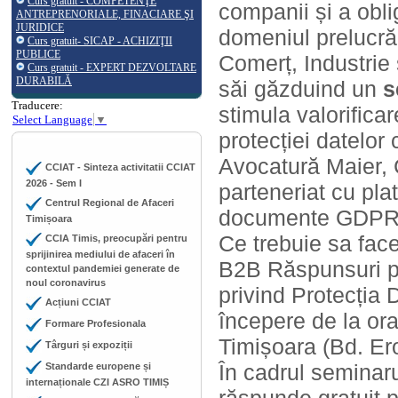
Curs gratuit - COMPETENŢE
companii și a obli
ANTREPRENORIALE, FINACIARE ŞI
JURIDICE
domeniul prelucră
Curs gratuit- SICAP - ACHIZIŢII
PUBLICE
Comerț, Industrie 
Curs gratuit - EXPERT DEZVOLTARE
DURABILĂ
săi găzduind un
s
Traducere:
stimula valorifica
Select Language
▼
protecției datelor
Avocatură Maier, 
CCIAT - Sinteza activitatii CCIAT
2026 - Sem I
parteneriat cu pla
Centrul Regional de Afaceri
documente GDPRO 
Timișoara
Ce trebuie sa fac
CCIA Timis, preocupări pentru
sprijinirea mediului de afaceri în
B2B Răspunsuri pr
contextul pandemiei generate de
noul coronavirus
privind Protecția 
Acțiuni CCIAT
începere de la ora
Formare Profesionala
Timișoara (Bd. Eroi
Târguri și expoziții
În cadrul seminaru
Standarde europene și
internaționale CZI ASRO TIMIȘ