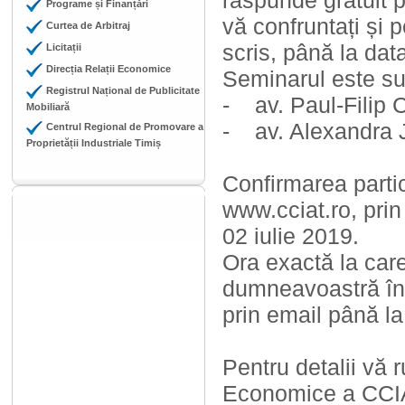
răspunde gratuit 
Programe și Finanțări
vă confruntați și 
Curtea de Arbitraj
scris, până la dat
Licitații
Direcția Relații Economice
Seminarul este su
Registrul Național de Publicitate
- av. Paul-Filip
Mobiliară
- av. Alexandra 
Centrul Regional de Promovare a
Proprietății Industriale Timiș
Confirmarea partic
www.cciat.ro, prin
02 iulie 2019.
Ora exactă la car
dumneavoastră în 
prin email până l
Pentru detalii vă 
Economice a CCIA