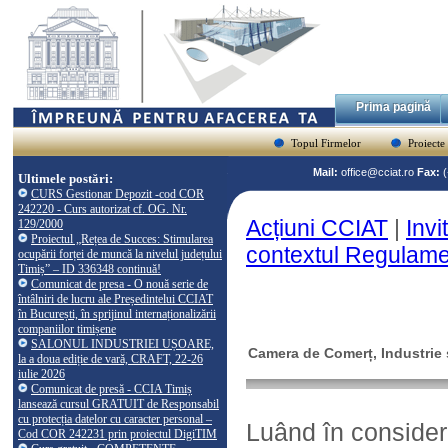
Prima pagină
Topul Firmelor
Proiecte
Mail:
office@cciat.ro
Fax:
Ultimele postări:
CURS Gestionar Depozit -cod COR
242220 - Curs autorizat cf. OG. Nr.
Acțiuni CCIAT
|
Invi
129/2000
Proiectul „Rețea de Succes: Stimularea
contextul Regulamen
ocupării forței de muncă la nivelul județului
Timiș” – ID 336348 continuă!
Comunicat de presa - O nouă serie de
întâlniri de lucru ale Președintelui CCIAT
în București, în sprijinul internaționalizării
companiilor timișene
SALONUL INDUSTRIEI UȘOARE,
Camera de Comerț, Industrie ș
la a doua ediție de vară, CRAFT, 22-26
iulie 2026
Comunicat de presă - CCIA Timiș
lansează cursul GRATUIT de Responsabil
cu protecția datelor cu caracter personal –
Luând în considerar
Cod COR 242231 prin proiectul DigiTIM