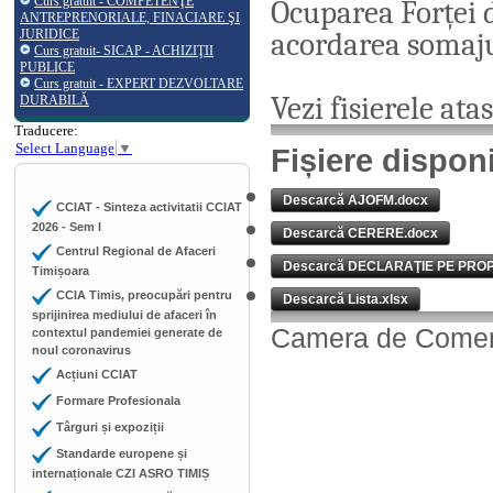
Curs gratuit - COMPETENŢE
Ocuparea Forței 
ANTREPRENORIALE, FINACIARE ŞI
JURIDICE
acordarea somaju
Curs gratuit- SICAP - ACHIZIŢII
PUBLICE
Curs gratuit - EXPERT DEZVOLTARE
Vezi fisierele ata
DURABILĂ
Traducere:
Select Language
▼
Fișiere dispon
Descarcă AJOFM.docx
CCIAT - Sinteza activitatii CCIAT
2026 - Sem I
Descarcă CERERE.docx
Centrul Regional de Afaceri
Descarcă DECLARAŢIE PE PRO
Timișoara
CCIA Timis, preocupări pentru
Descarcă Lista.xlsx
sprijinirea mediului de afaceri în
Camera de Comerț,
contextul pandemiei generate de
noul coronavirus
Acțiuni CCIAT
Formare Profesionala
Târguri și expoziții
Standarde europene și
internaționale CZI ASRO TIMIȘ