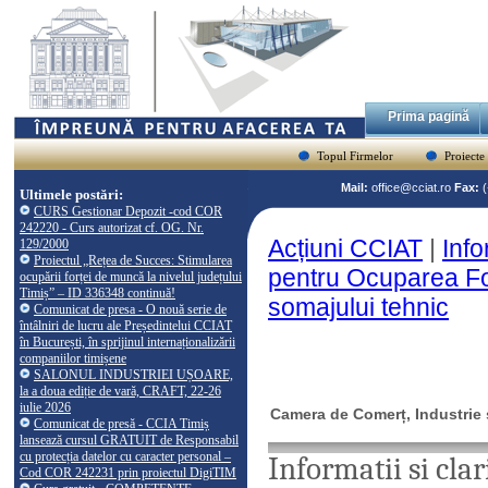
Prima pagină
Topul Firmelor
Proiecte
Mail:
office@cciat.ro
Fax:
Ultimele postări:
CURS Gestionar Depozit -cod COR
242220 - Curs autorizat cf. OG. Nr.
Acțiuni CCIAT
|
Info
129/2000
Proiectul „Rețea de Succes: Stimularea
pentru Ocuparea Fo
ocupării forței de muncă la nivelul județului
Timiș” – ID 336348 continuă!
somajului tehnic
Comunicat de presa - O nouă serie de
întâlniri de lucru ale Președintelui CCIAT
în București, în sprijinul internaționalizării
companiilor timișene
SALONUL INDUSTRIEI UȘOARE,
la a doua ediție de vară, CRAFT, 22-26
iulie 2026
Camera de Comerț, Industrie ș
Comunicat de presă - CCIA Timiș
lansează cursul GRATUIT de Responsabil
cu protecția datelor cu caracter personal –
Informatii si cla
Cod COR 242231 prin proiectul DigiTIM