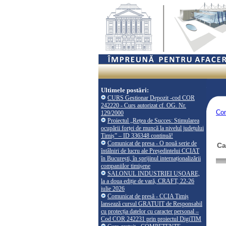
Ultimele postări:
CURS Gestionar Depozit -cod COR
242220 - Curs autorizat cf. OG. Nr.
Co
129/2000
Proiectul „Rețea de Succes: Stimularea
ocupării forței de muncă la nivelul județului
Timiș” – ID 336348 continuă!
Comunicat de presa - O nouă serie de
Ca
întâlniri de lucru ale Președintelui CCIAT
în București, în sprijinul internaționalizării
companiilor timișene
SALONUL INDUSTRIEI UȘOARE,
la a doua ediție de vară, CRAFT, 22-26
iulie 2026
Comunicat de presă - CCIA Timiș
lansează cursul GRATUIT de Responsabil
cu protecția datelor cu caracter personal –
Cod COR 242231 prin proiectul DigiTIM