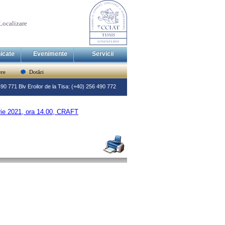
Localizare
icate
Evenimente
Servicii
re
Dotări
 490 771 Blv Eroilor de la Tisa: (+40) 256 490 772
ie 2021, ora 14.00, CRAFT