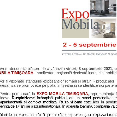
Avem deosebita plăcere de a vă invita
vineri, 3 septembrie 2021
,
o
BILA TIMIȘOARA
, manifestare naţională dedicată industriei mobilei
Vor fi vizionate standurile expozanților români și străini - producători
eresaţi
să se promoveze pe piața timișeană și să
identifice noi parten
Pentru prima oară la
EXPO MOBILA TIMIȘOARA
, reprezentanța
ldova
RuspinHome
întâmpină publicul cu un stand personalizat,
mpartimentată și complet mobilată.
RuspinHome
este lider în produce
erință de 17 ani pe piața internațională. În această toamnă, compania va
ături de un expozant străin în premieră, este prezent și un expozant român