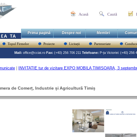
Acasă
Caută
Prima pagină
Despre noi
Membri
Comun
Topul Firmelor
Proiecte
Licitații
Parteneriate
Conduce
Mail:
office@cciat.ro
Fax:
(+40) 256 706 211
Telefoane:
P-ța Victoriei: (+40) 256
municate
|
INVITATIE tur de vizitare EXPO MOBILA TIMISOARA, 3 septembr
mera de Comerț, Industrie și Agricultură Timiș