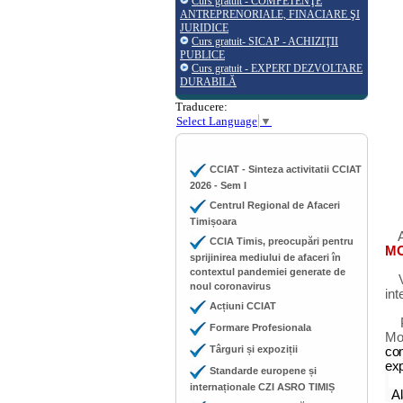
Curs gratuit - COMPETENŢE
ANTREPRENORIALE, FINACIARE ŞI
JURIDICE
Curs gratuit- SICAP - ACHIZIŢII
PUBLICE
Curs gratuit - EXPERT DEZVOLTARE
DURABILĂ
Traducere:
Select Language
▼
CCIAT - Sinteza activitatii CCIAT
2026 - Sem I
Centrul Regional de Afaceri
Timișoara
CCIA Timis, preocupări pentru
MO
sprijinirea mediului de afaceri în
contextul pandemiei generate de
noul coronavirus
int
Acțiuni CCIAT
Formare Profesionala
Mo
Târguri și expoziții
co
exp
Standarde europene și
internaționale CZI ASRO TIMIȘ
Al