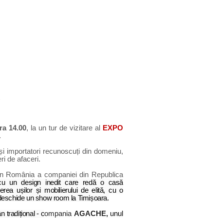
ra 14.00
,
la un tur de vizitare al
EXPO
.
 și
importatori recunoscuți din domeniu,
eri de afaceri.
 în România a companiei din Republica
 cu un design inedit care redă o casă
rea ușilor și mobilierului de elită, cu o
 deschide un show room la Timișoara.
 tradițional - c
ompania
AGACHE,
unul