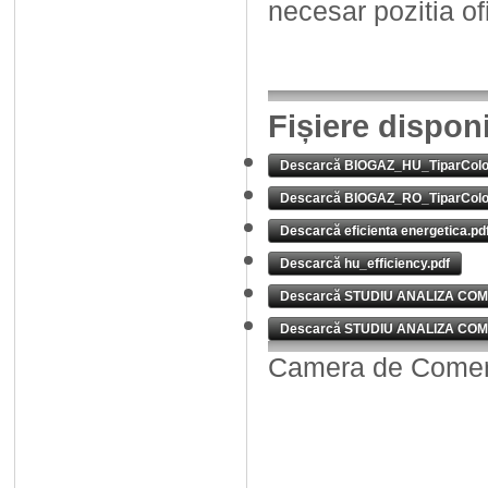
necesar pozitia of
Fișiere dispon
Descarcă BIOGAZ_HU_TiparColor
Descarcă BIOGAZ_RO_TiparColor
Descarcă eficienta energetica.pd
Descarcă hu_efficiency.pdf
Descarcă STUDIU ANALIZA COM
Descarcă STUDIU ANALIZA COM
Camera de Comerț,