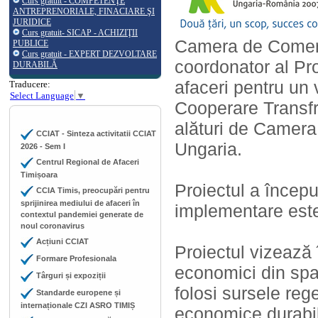
Curs gratuit - COMPETENŢE
ANTREPRENORIALE, FINACIARE ŞI
JURIDICE
Curs gratuit- SICAP - ACHIZIŢII
Camera de Comerț,
PUBLICE
Curs gratuit - EXPERT DEZVOLTARE
coordonator al Pro
DURABILĂ
afaceri pentru un 
Traducere:
Select Language
▼
Cooperare Transf
alături de Camera
CCIAT - Sinteza activitatii CCIAT
Ungaria.
2026 - Sem I
Centrul Regional de Afaceri
Timișoara
Proiectul a începu
CCIA Timis, preocupări pentru
sprijinirea mediului de afaceri în
implementare este
contextul pandemiei generate de
noul coronavirus
Acțiuni CCIAT
Proiectul vizează î
Formare Profesionala
economici din spa
Târguri și expoziții
folosi sursele reg
Standarde europene și
internaționale CZI ASRO TIMIȘ
economice durabil