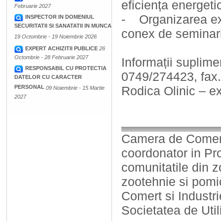
eficiența energeti
Februarie 2027
- Organizarea exp
INSPECTOR IN DOMENIUL
SECURITATII SI SANATATII IN MUNCA
conex de seminarii
19 Octombrie - 19 Noiembrie 2026
EXPERT ACHIZITII PUBLICE
26
Octombrie - 28 Februarie 2027
Informații suplim
RESPONSABIL CU PROTECTIA
0749/274423, fax.
DATELOR CU CARACTER
PERSONAL
Rodica Olinic – ex
09 Noiembrie - 15 Martie
2027
Camera de Comert,
coordonator in Proi
comunitatile din z
zootehnie si pomic
Comert si Industr
Societatea de Util