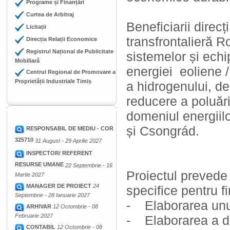
Programe și Finanțări
Curtea de Arbitraj
Beneficiarii direcț
Licitații
transfrontalieră 
Direcția Relații Economice
Registrul Național de Publicitate
sistemelor și echi
Mobiliară
energiei eoliene /
Centrul Regional de Promovare a
Proprietății Industriale Timiș
a hidrogenului, de
reducere a poluări
domeniul energiilo
și Csongrád.
RESPONSABIL DE MEDIU - COR
325710
31 August - 29 Aprilie 2027
INSPECTOR/ REFERENT
RESURSE UMANE
22 Septembrie - 16
Proiectul prevede 
Martie 2027
MANAGER DE PROIECT
24
specifice pentru f
Septembrie - 28 Ianuarie 2027
- Elaborarea unui
ARHIVAR
12 Octombrie - 08
Februarie 2027
- Elaborarea a do
CONTABIL
12 Octombrie - 08