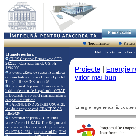
Prima pagină
Topul Firmelor
Proiecte
Mail:
office@cciat.ro
Fax:
Ultimele postări:
CURS Gestionar Depozit -cod COR
242220 - Curs autorizat cf. OG. Nr.
Proiecte
|
Energie r
129/2000
Proiectul „Rețea de Succes: Stimularea
viitor mai bun
ocupării forței de muncă la nivelul județului
Timiș” – ID 336348 continuă!
Comunicat de presa - O nouă serie de
întâlniri de lucru ale Președintelui CCIAT
în București, în sprijinul internaționalizării
companiilor timișene
SALONUL INDUSTRIEI UȘOARE,
Energie regenerabilă, coopera
la a doua ediție de vară, CRAFT, 22-26
iulie 2026
Comunicat de presă - CCIA Timiș
lansează cursul GRATUIT de Responsabil
cu protecția datelor cu caracter personal –
Cod COR 242231 prin proiectul DigiTIM