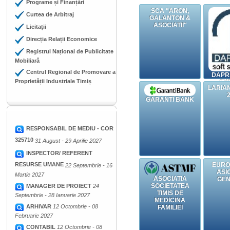
Programe și Finanțări
SCA "ARON,
Curtea de Arbitraj
GALANTON &
ASOCIATII"
Licitații
Direcția Relații Economice
Registrul Național de Publicitate
Mobiliară
Centrul Regional de Promovare a
DAPR
Proprietății Industriale Timiș
SY
LARIA
GARANTI BANK
RESPONSABIL DE MEDIU - COR
325710
31 August - 29 Aprilie 2027
INSPECTOR/ REFERENT
RESURSE UMANE
EURO
22 Septembrie - 16
ASI
Martie 2027
ASOCIATIA
GEN
SOCIETATEA
MANAGER DE PROIECT
24
TIMIS DE
Septembrie - 28 Ianuarie 2027
MEDICINA
ARHIVAR
12 Octombrie - 08
FAMILIEI
Februarie 2027
CONTABIL
12 Octombrie - 08