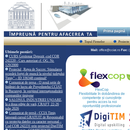
Prima pagină
Topul Firmelor
Proiecte
Mail:
office@cciat.ro
Fax:
Ultimele postări:
CURS Gestionar Depozit -cod COR
242220 - Curs autorizat cf. OG. Nr.
129/2000
Proiectul „Rețea de Succes: Stimularea
ocupării forței de muncă la nivelul județului
Timiș” – ID 336348 continuă!
Comunicat de presa - O nouă serie de
întâlniri de lucru ale Președintelui CCIAT
FlexCop
în București, în sprijinul internaționalizării
Flexibilitate în dobândirea de
companiilor timișene
competențe și cunoștințe
SALONUL INDUSTRIEI UȘOARE,
pentru acces la noi
la a doua ediție de vară, CRAFT, 22-26
oportunități profesionale
iulie 2026
Comunicat de presă - CCIA Timiș
lansează cursul GRATUIT de Responsabil
cu protecția datelor cu caracter personal –
Cod COR 242231 prin proiectul DigiTIM