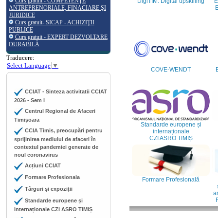
Curs gratuit - COMPETENŢE
DigiTIM: Digital upskilling
E
ANTREPRENORIALE, FINACIARE ŞI
E
JURIDICE
Curs gratuit- SICAP - ACHIZIŢII
PUBLICE
Curs gratuit - EXPERT DEZVOLTARE
DURABILĂ
Traducere:
Select Language
▼
COVE-WENDT
CCIAT - Sinteza activitatii CCIAT
2026 - Sem I
Centrul Regional de Afaceri
Timișoara
Standarde europene și
CCIA Timis, preocupări pentru
internaționale
CZI ASRO TIMIȘ
sprijinirea mediului de afaceri în
contextul pandemiei generate de
noul coronavirus
Acțiuni CCIAT
Formare Profesionala
Formare Profesională
Târguri și expoziții
an
Standarde europene și
internaționale CZI ASRO TIMIȘ