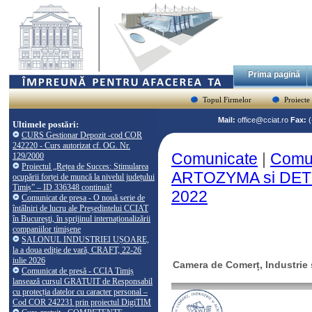
Prima pagină
Topul Firmelor
Proiecte
Mail:
office@cciat.ro
Fax:
Ultimele postări:
CURS Gestionar Depozit -cod COR
242220 - Curs autorizat cf. OG. Nr.
Comunicate
|
Comun
129/2000
Proiectul „Rețea de Succes: Stimularea
ARTOZYMA si DETROP
ocupării forței de muncă la nivelul județului
Timiș” – ID 336348 continuă!
2022
Comunicat de presa - O nouă serie de
întâlniri de lucru ale Președintelui CCIAT
în București, în sprijinul internaționalizării
companiilor timișene
SALONUL INDUSTRIEI UȘOARE,
la a doua ediție de vară, CRAFT, 22-26
iulie 2026
Camera de Comerț, Industrie ș
Comunicat de presă - CCIA Timiș
lansează cursul GRATUIT de Responsabil
cu protecția datelor cu caracter personal –
Cod COR 242231 prin proiectul DigiTIM