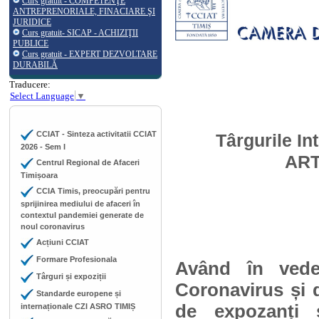
Curs gratuit - COMPETENŢE
ANTREPRENORIALE, FINACIARE ŞI
JURIDICE
Curs gratuit- SICAP - ACHIZIŢII
PUBLICE
Curs gratuit - EXPERT DEZVOLTARE
DURABILĂ
Traducere:
Select Language
▼
CCIAT - Sinteza activitatii CCIAT
Târgurile In
2026 - Sem I
ART
Centrul Regional de Afaceri
Timișoara
CCIA Timis, preocupări pentru
sprijinirea mediului de afaceri în
contextul pandemiei generate de
noul coronavirus
Acțiuni CCIAT
Formare Profesionala
Având în vede
Târguri și expoziții
Coronavirus și d
Standarde europene și
de expozanți ș
internaționale CZI ASRO TIMIȘ