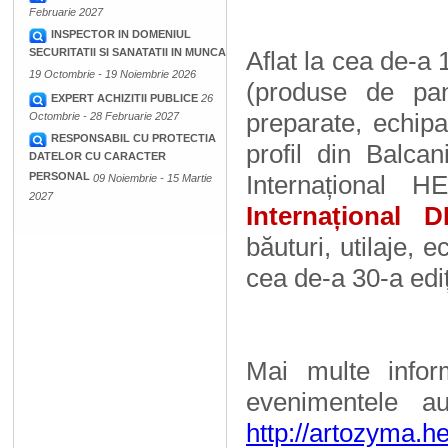
Februarie 2027
INSPECTOR IN DOMENIUL
SECURITATII SI SANATATII IN MUNCA
Aflat la cea de-a 
19 Octombrie - 19 Noiembrie 2026
(produse de pani
EXPERT ACHIZITII PUBLICE
26
preparate, echip
Octombrie - 28 Februarie 2027
RESPONSABIL CU PROTECTIA
profil din Balca
DATELOR CU CARACTER
PERSONAL
Internațional
09 Noiembrie - 15 Martie
2027
Internațional
băuturi, utilaje,
cea de-a 30-a ediț
Mai multe infor
evenimentele au
http://artozyma.h