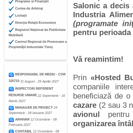
Programe și Finanțări
Salonic a decis
Curtea de Arbitraj
Industria Ali
Licitații
(programate ini
Direcția Relații Economice
Registrul Național de Publicitate
pentru perioada 0
Mobiliară
Centrul Regional de Promovare a
Proprietății Industriale Timiș
Vă reamintim!
RESPONSABIL DE MEDIU - COR
Prin
«Hosted B
325710
31 August - 29 Aprilie 2027
companiile inte
INSPECTOR/ REFERENT
beneficiază de o 
RESURSE UMANE
22 Septembrie - 16
Martie 2027
cazare
(2 sau 3 no
MANAGER DE PROIECT
24
avionul
pentru u
Septembrie - 28 Ianuarie 2027
ARHIVAR
12 Octombrie - 08
organizarea întâ
Februarie 2027
CONTABIL
12 Octombrie - 08