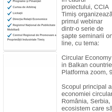
Programe și Finanțări
proiectului, CCIA
Curtea de Arbitraj
Timiș organizeaz
Licitații
Direcția Relații Economice
primul webinar
Registrul Național de Publicitate
dintr-o serie de
Mobiliară
șapte seminarii o
Centrul Regional de Promovare a
Proprietății Industriale Timiș
line, cu tema:
Circular Economy
in Balkan countrie
Platforma zoom, 9 
Scopul principal a
economiei circular
România, Serbia, B
ecosistem care să 