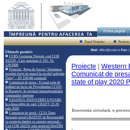
Prima pagină
Topul Firmelor
Proiecte
Mail:
office@cciat.ro
Fax:
Ultimele postări:
CURS Gestionar Depozit -cod COR
242220 - Curs autorizat cf. OG. Nr.
Proiecte
|
Western B
129/2000
Proiectul „Rețea de Succes: Stimularea
Comunicat de presa
ocupării forței de muncă la nivelul județului
Timiș” – ID 336348 continuă!
state of play 2020 P
Comunicat de presa - O nouă serie de
întâlniri de lucru ale Președintelui CCIAT
în București, în sprijinul internaționalizării
companiilor timișene
SALONUL INDUSTRIEI UȘOARE,
la a doua ediție de vară, CRAFT, 22-26
iulie 2026
Economia circulară, o provoc
Comunicat de presă - CCIA Timiș
lansează cursul GRATUIT de Responsabil
cu protecția datelor cu caracter personal –
Cod COR 242231 prin proiectul DigiTIM