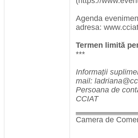
(https://www.eve
Agenda evenimentu
adresa: www.cciat
Termen limită pen
***
Informații suplim
mail: ladriana@cci
Persoana de conta
CCIAT
Camera de Comerț,