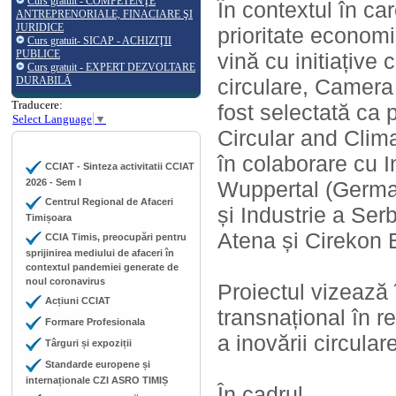
Curs gratuit - COMPETENŢE
În contextul în ca
ANTREPRENORIALE, FINACIARE ŞI
JURIDICE
prioritate economic
Curs gratuit- SICAP - ACHIZIŢII
PUBLICE
vină cu initiațive
Curs gratuit - EXPERT DEZVOLTARE
DURABILĂ
circulare, Camera 
Traducere:
fost selectată ca 
Select Language
▼
Circular and Clim
în colaborare cu I
CCIAT - Sinteza activitatii CCIAT
2026 - Sem I
Wuppertal (Germa
Centrul Regional de Afaceri
și Industrie a Ser
Timișoara
Atena și Cirekon 
CCIA Timis, preocupări pentru
sprijinirea mediului de afaceri în
contextul pandemiei generate de
noul coronavirus
Proiectul vizează 
Acțiuni CCIAT
transnațional în 
Formare Profesionala
a inovării circular
Târguri și expoziții
Standarde europene și
internaționale CZI ASRO TIMIȘ
În cadrul