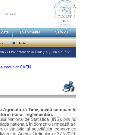
Localizare
icate
Evenimente
Servicii
re
Dotări
 490 771 Blv Eroilor de la Tisa: (+40) 256 490 772
rea codurilor CAEN
i Agricultură Timiș invită companiile
nform noilor reglementări.
ului Național de Statistică (INS), privind
islația națională în domeniu urmează a fi
i statistic al activităților economice
izare în Anexa Ordinului nr.377/2024: