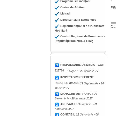
Programe și Finanțări
Inf
Curtea de Arbitraj
Licitații
Direcția Relații Economice
Registrul Național de Publicitate
Cam
Mobiliară
Centrul Regional de Promovare a
Proprietății Industriale Timiș
RESPONSABIL DE MEDIU - COR
325710
31 August - 29 Aprilie 2027
INSPECTOR/ REFERENT
RESURSE UMANE
22 Septembrie - 16
Martie 2027
MANAGER DE PROIECT
24
Septembrie - 28 Ianuarie 2027
ARHIVAR
12 Octombrie - 08
Februarie 2027
CONTABIL
12 Octombrie - 08