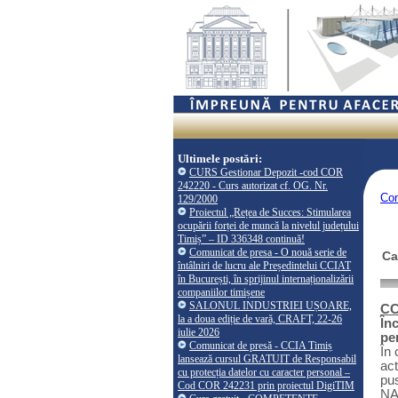
Ultimele postări:
CURS Gestionar Depozit -cod COR
242220 - Curs autorizat cf. OG. Nr.
Co
129/2000
Proiectul „Rețea de Succes: Stimularea
ocupării forței de muncă la nivelul județului
Timiș” – ID 336348 continuă!
Comunicat de presa - O nouă serie de
Ca
întâlniri de lucru ale Președintelui CCIAT
în București, în sprijinul internaționalizării
companiilor timișene
SALONUL INDUSTRIEI UȘOARE,
CC
la a doua ediție de vară, CRAFT, 22-26
În
iulie 2026
pe
Comunicat de presă - CCIA Timiș
În 
lansează cursul GRATUIT de Responsabil
act
cu protecția datelor cu caracter personal –
pu
Cod COR 242231 prin proiectul DigiTIM
NA