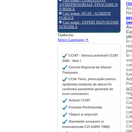
Curs gratuit - COMPETENŢE
htt
ANTREPRENORIALE, FINACIARE ŞI
Așa
JURIDICE
Reg
Curs gratuit- SICAP - ACHIZIŢII
pr
PUBLICE
ce
Curs gratuit - EXPERT DEZVOLTARE
DURABILĂ
As
Co
Traducere:
obl
Select Language
▼
În 
rea
men
În
CCIAT - Sinteza activitatii CCIAT
vor
2026 - Sem I
cas
Centrul Regional de Afaceri
sus
Timișoara
fu
Ad
CCIA Timis, preocupări pentru
Per
sprijinirea mediului de afaceri în
act
contextul pandemiei generate de
reg
noul coronavirus
con
Acțiuni CCIAT
Ca 
nou
Formare Profesionala
car
Târguri și expoziții
CAE
com
Standarde europene și
Cer
internaționale CZI ASRO TIMIȘ
pân