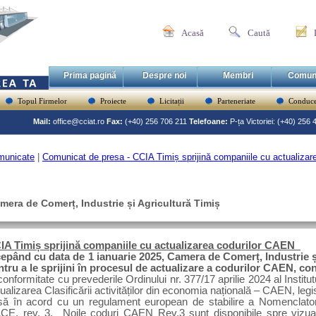
Acasă
Caută
Prima pagină
Despre noi
Membri
Comun
Topul Firmelor
Proiecte
Licitații
Parteneriate
Conduce
Mail:
office@cciat.ro
Fax:
(+40) 256 706 211
Telefoane:
P-ța Victoriei: (+40) 256
municate
|
Comunicat de presa - CCIA Timiș sprijină companiile cu actualiza
mera de Comerț, Industrie și Agricultură Timiș
IA Timiș sprijină companiile cu actualizarea codurilor CAEN
cepând cu data de 1 ianuarie 2025, Camera de Comerț, Industrie ș
ntru a le sprijini în procesul de actualizare a codurilor CAEN, co
conformitate cu
prevederile Ordinului nr. 377/17 aprilie 2024 al Institut
ualizarea Clasificării activităților din economia națională – CAEN, leg
să în acord cu un regulament european de stabilire a Nomenclatorulu
CE, rev. 3.
Noile coduri CAEN Rev.3 sunt disponibile spre vizual