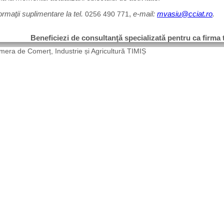
ormaţii suplimentare la tel.
0256 490 771
,
e-mail:
mvasiu@cciat.ro
.
Beneficiezi de consultanţă specializată pentru ca firma ta
era de Comerț, Industrie și Agricultură TIMIȘ