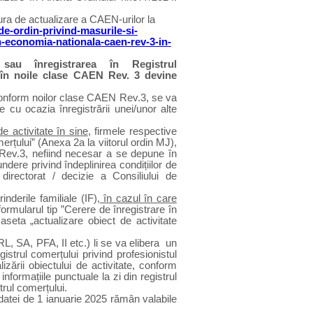
dura de actualizare a CAEN-urilor la
de-ordin-privind-masurile-si-
din-economia-nationala-caen-rev-3-in-
 sau înregistrarea în Registrul
r în noile clase CAEN Rev. 3 devine
e, conform noilor clase CAEN Rev.3, se va
fie cu ocazia înregistrării unei/unor alte
e activitate în sine
, firmele respective
erțului” (Anexa 2a la viitorul ordin MJ),
N Rev.3, nefiind necesar a se depune în
undere privind îndeplinirea condițiilor de
 directorat / decizie a Consiliului de
inderile familiale (IF
), în cazul în care
ormularul tip ”Cerere de înregistrare în
aseta „actualizare obiect de activitate
SRL, SA, PFA, II etc.) li se va elibera un
egistrul comerțului privind profesionistul
lizării obiectului de activitate, conform
informațiile punctuale la zi din registrul
trul comerțului.
r datei de 1 ianuarie 2025 rămân valabile