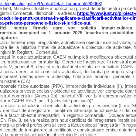
ps://legislatie.just.ro/Public/DetaliiDocument/282063
).
 fiind, Ministerul Justiției a publicat un proiect de ordin pentru proce
istrul Comerțului disponobil la adresa:
https://www.just.ro/proiect-
ocedurile-pentru-punerea-in-aplicare-a-clasificarii-activitatilor-
ea-priveste-persoanele-fizice-si-juridice-su/
.
tfel, pentru firmele care vor solicita înmatricularea
merțului începând cu 1 ianuarie 2025, încadrarea activitățilo
igatorie.
cazul firmelor deja înregistrate, actualizarea obiectului de activitat
liza fie la inițiativa firmei de actualizare a obiectului de activitate, 
țiuni în Registrul Comerțului.
 cazul în care actualizarea CAEN
nu implică modificarea obiectului d
 completa doar un formular tip „Cerere de înregistrare în registrul com
eta V, punctul 8, dedicat actualizării obiectului de activitate CAE
ținerea cererii actul constitutiv actualizat, declarația pe propria răsp
ncționare/ desfășurare a activității, hotărârea adunării generale /
ministrație (CA).
soanele fizice autorizate (PFA), întreprinderile individuale (II), întrepr
ualizarea privește exclusiv obiectul de activitate
, vor completa doar f
istrul comerțului (Anexa 2b), punctul VII, vor bifa corespunzător c
form CAEN Rev3, pct. 1 (activitate principală)”.
urmare a actualizării obiectului de activitate, profesioniștilor (firme 
 certificat de înregistrare, însoțit de informații punctuale la zi din r
e a făcut obiectul înregistrării în registrul comerțului. Dovada actua
N Rev. 3, se va realiza prin noul certificat de înregistrare însoțit de 
erțului privind profesionistul care a făcut obiectul înregistrării în regis
tificatele de înregistrare și certificatele constatatoare emise anterio
ă la momentul actualizării obiectului de activitate.