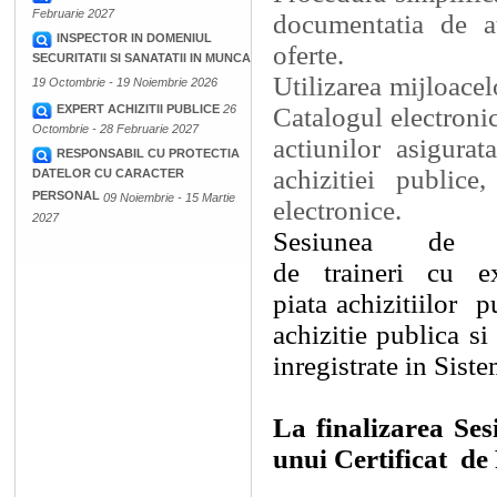
Februarie 2027
documentatia de at
INSPECTOR IN DOMENIUL
oferte.
SECURITATII SI SANATATII IN MUNCA
Utilizarea mijloacelo
19 Octombrie - 19 Noiembrie 2026
EXPERT ACHIZITII PUBLICE
26
Catalogul electronic 
Octombrie - 28 Februarie 2027
actiunilor asigurat
RESPONSABIL CU PROTECTIA
achizitiei publice
DATELOR CU CARACTER
PERSONAL
09 Noiembrie - 15 Martie
electronice.
2027
Sesiunea de In
de traineri cu ex
piata achizitiilor
p
achizitie publica s
inregistrate in Sist
La finalizarea Sesi
unui Certificat
de 