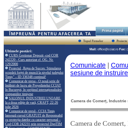
Prima pagină
Topul Firmelor
Proiecte
Mail:
office@cciat.ro
Fax:
Ultimele postări:
CURS Gestionar Depozit -cod COR
242220 - Curs autorizat cf. OG. Nr.
Comunicate
|
Comun
129/2000
Proiectul „Rețea de Succes: Stimularea
sesiune de instruire 
ocupării forței de muncă la nivelul județului
Timiș” – ID 336348 continuă!
Comunicat de presa - O nouă serie de
întâlniri de lucru ale Președintelui CCIAT
în București, în sprijinul internaționalizării
companiilor timișene
SALONUL INDUSTRIEI UȘOARE,
Camera de Comerț, Industrie ș
la a doua ediție de vară, CRAFT, 22-26
iulie 2026
Comunicat de presă - CCIA Timiș
lansează cursul GRATUIT de Responsabil
cu protecția datelor cu caracter personal –
Camera de Comert, I
Cod COR 242231 prin proiectul DigiTIM