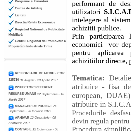
Programe și Finanțări
performant de desfa
Curtea de Arbitraj
utilizatori
S.I.C.A.P
Licitații
intelegere al siste
Direcția Relații Economice
achizitii publice.
Registrul Național de Publicitate
Prin participarea
Mobiliară
Centrul Regional de Promovare a
economici
vor dep
Proprietății Industriale Timiș
pentru aplicarea 
achizitiilor directe,
RESPONSABIL DE MEDIU - COR
Tematica:
Detali
325710
31 August - 29 Aprilie 2027
atribuire - fisa 
INSPECTOR/ REFERENT
european, DUAE); 
RESURSE UMANE
22 Septembrie - 16
Martie 2027
atribuire in S.I.C.A
MANAGER DE PROIECT
24
Procedurile desfasu
Septembrie - 28 Ianuarie 2027
ARHIVAR
12 Octombrie - 08
devin regula pentru 
Februarie 2027
Procedura simplifica
CONTABIL
12 Octombrie - 08