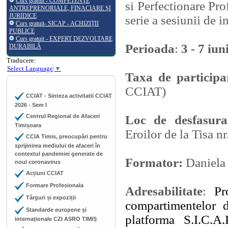
Curs gratuit - COMPETENŢE
si Perfectionare Pr
ANTREPRENORIALE, FINACIARE ŞI
JURIDICE
serie a
sesiunii de in
Curs gratuit- SICAP - ACHIZIŢII
PUBLICE
Curs gratuit - EXPERT DEZVOLTARE
Perioada
:
3 - 7 iu
DURABILĂ
Traducere:
Select Language
▼
Taxa de particip
CCIAT)
CCIAT - Sinteza activitatii CCIAT
2026 - Sem I
Centrul Regional de Afaceri
Loc de desfasur
Timișoara
Eroilor de la Tisa nr
CCIA Timis, preocupări pentru
sprijinirea mediului de afaceri în
contextul pandemiei generate de
Formator:
Daniel
noul coronavirus
Acțiuni CCIAT
Formare Profesionala
Adresabilitate
:
Pro
Târguri și expoziții
compartimentelor d
Standarde europene și
platforma S.I.C.A
internaționale CZI ASRO TIMIȘ