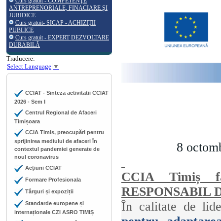
Curs gratuit - COMPETENŢE
ANTREPRENORIALE, FINACIARE ŞI
JURIDICE
Curs gratuit- SICAP - ACHIZIŢII
PUBLICE
Curs gratuit - EXPERT DEZVOLTARE
DURABILĂ
Traducere:
Select Language
▼
CCIAT - Sinteza activitatii CCIAT
2026 - Sem I
Centrul Regional de Afaceri
Timișoara
CCIA Timis, preocupări pentru
sprijinirea mediului de afaceri în
8 octombri
contextul pandemiei generate de
noul coronavirus
Acțiuni CCIAT
CCIA Timiș fac
Formare Profesionala
RESPONSABIL D
Târguri și expoziții
În calitate de lid
Standarde europene și
internaționale CZI ASRO TIMIȘ