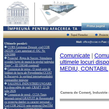
Prima pagină
Topul Firmelor
Proiecte
Mail:
office@cciat.ro
Fax:
Ultimele postări:
CURS Gestionar Depozit -cod COR
242220 - Curs autorizat cf. OG. Nr.
Comunicate
|
Comun
129/2000
Proiectul „Rețea de Succes: Stimularea
ultimele locuri dis
ocupării forței de muncă la nivelul județului
Timiș” – ID 336348 continuă!
MEDIU, CONTABIL
Comunicat de presa - O nouă serie de
întâlniri de lucru ale Președintelui CCIAT
în București, în sprijinul internaționalizării
companiilor timișene
SALONUL INDUSTRIEI UȘOARE,
la a doua ediție de vară, CRAFT, 22-26
iulie 2026
Camera de Comerț, Industrie ș
Comunicat de presă - CCIA Timiș
lansează cursul GRATUIT de Responsabil
cu protecția datelor cu caracter personal –
Cod COR 242231 prin proiectul DigiTIM