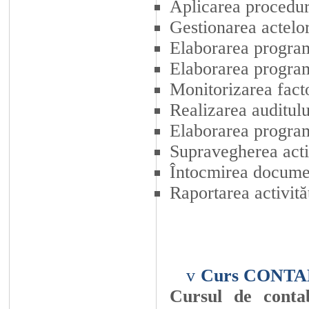
Aplicarea proceduri
Gestionarea actelo
Elaborarea progra
Elaborarea program
Monitorizarea fact
Realizarea auditulu
Elaborarea program
Supravegherea activ
Întocmirea docume
Raportarea activită
v
Curs CONTAB
Cursul de contab