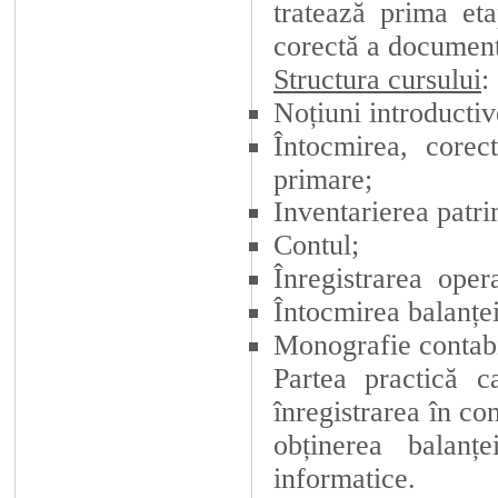
tratează prima eta
corectă a document
Structura cursului
:
Noțiuni introductiv
Întocmirea, corec
primare;
Inventarierea patri
Contul;
Înregistrarea oper
Întocmirea balanței 
Monografie contabi
Partea practică c
înregistrarea în co
obținerea balanțe
informatice.