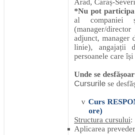
Arad, Caraș-Sever
*Nu pot particip
al companiei 
(manager/director
adjunct, manager 
linie), angajați
persoanele care își
Unde se desfășoa
Cursurile
se desf
v
Curs RESPON
ore)
Structura cursului
:
Aplicarea prevederi