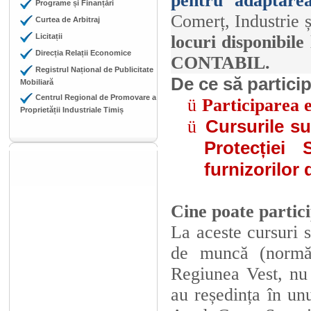
pentru adaptar
Programe și Finanțări
Comerț, Industrie ș
Curtea de Arbitraj
Licitații
locuri disponibile 
Direcția Relații Economice
CONTABIL.
Registrul Național de Publicitate
De ce să particip
Mobiliară
Centrul Regional de Promovare a
ü
Participarea
Proprietății Industriale Timiș
Cursurile su
ü
Protecției
furnizorilor
Cine poate partic
La aceste cursuri 
de muncă (normă
Regiunea Vest,
nu
au reședința în unu