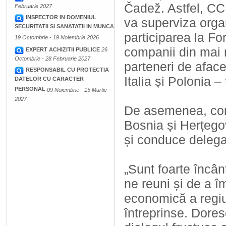
Čadež. Astfel, CCI
Februarie 2027
INSPECTOR IN DOMENIUL
va superviza orga
SECURITATII SI SANATATII IN MUNCA
participarea la Fo
19 Octombrie - 19 Noiembrie 2026
companii din mai m
EXPERT ACHIZITII PUBLICE
26
Octombrie - 28 Februarie 2027
parteneri de aface
RESPONSABIL CU PROTECTIA
Italia și Polonia –
DATELOR CU CARACTER
PERSONAL
09 Noiembrie - 15 Martie
2027
De asemenea, con
Bosnia și Herțego
și conduce delegaț
„Sunt foarte încâ
ne reuni și de a î
economică a regiun
întreprinse. Dore