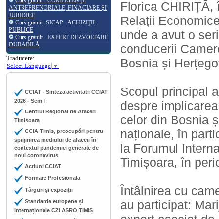
Curs gratuit - COMPETENŢE
Florica CHIRIȚĂ, î
ANTREPRENORIALE, FINACIARE ŞI
JURIDICE
Relații Economice 
Curs gratuit- SICAP - ACHIZIŢII
PUBLICE
unde a avut o seri
Curs gratuit - EXPERT DEZVOLTARE
DURABILĂ
conducerii Camere
Traducere:
Bosnia și Herțego
Select Language
▼
Scopul principal al
CCIAT - Sinteza activitatii CCIAT
2026 - Sem I
despre implicarea
Centrul Regional de Afaceri
celor din Bosnia 
Timișoara
naționale, în par
CCIA Timis, preocupări pentru
sprijinirea mediului de afaceri în
la Forumul Interna
contextul pandemiei generate de
noul coronavirus
Timișoara, în per
Acțiuni CCIAT
Formare Profesionala
Întâlnirea cu cam
Târguri și expoziții
au participat: Mar
Standarde europene și
internaționale CZI ASRO TIMIȘ