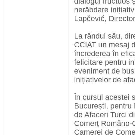
dialogul fructuos 
nerăbdare inițiativ
Lapčević, Directo
La rândul său, dir
CCIAT un mesaj de
încrederea în efic
felicitare pentru 
eveniment de busin
inițiativelor de afac
În cursul acestei
București, pentru 
de Afaceri Turci 
Comerț Româno-G
Camerei de Comerț