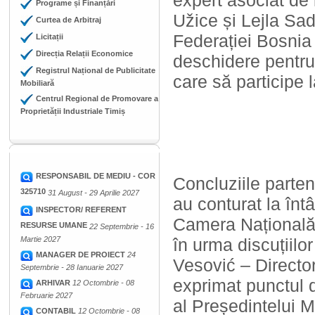
expert asociat de
Programe și Finanțări
Užice și Lejla Sa
Curtea de Arbitraj
Federației Bosnia
Licitații
Direcția Relații Economice
deschidere pentru
Registrul Național de Publicitate
care să participe 
Mobiliară
Centrul Regional de Promovare a
Proprietății Industriale Timiș
RESPONSABIL DE MEDIU - COR
Concluziile parten
325710
31 August - 29 Aprilie 2027
au conturat la înt
INSPECTOR/ REFERENT
Camera Națională 
RESURSE UMANE
22 Septembrie - 16
Martie 2027
în urma discuțiilo
MANAGER DE PROIECT
24
Vesović – Directo
Septembrie - 28 Ianuarie 2027
exprimat punctul 
ARHIVAR
12 Octombrie - 08
Februarie 2027
al Președintelui 
CONTABIL
12 Octombrie - 08