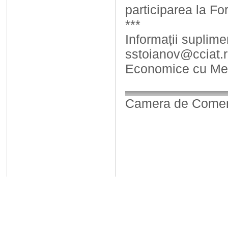
participarea la For
***
Informații suplime
sstoianov@cciat.ro
Economice cu Med
Camera de Comerț,