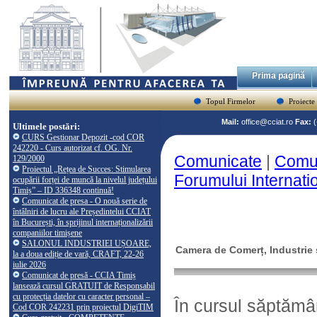
Prima pagină
Topul Firmelor
Proiecte
Mail:
office@cciat.ro
Fax:
Ultimele postări:
CURS Gestionar Depozit -cod COR
242220 - Curs autorizat cf. OG. Nr.
Comunicate
|
Comun
129/2000
Proiectul „Rețea de Succes: Stimularea
Forumului Internati
ocupării forței de muncă la nivelul județului
Timiș” – ID 336348 continuă!
Comunicat de presa - O nouă serie de
întâlniri de lucru ale Președintelui CCIAT
în București, în sprijinul internaționalizării
companiilor timișene
SALONUL INDUSTRIEI UȘOARE,
Camera de Comerț, Industrie ș
la a doua ediție de vară, CRAFT, 22-26
iulie 2026
Comunicat de presă - CCIA Timiș
lansează cursul GRATUIT de Responsabil
cu protecția datelor cu caracter personal –
În cursul săptămâ
Cod COR 242231 prin proiectul DigiTIM