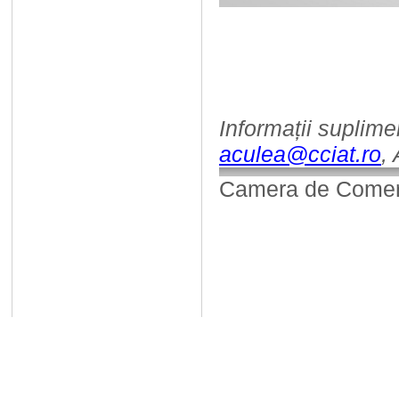
Informații suplime
aculea@cciat.ro
,
Camera de Comerț,