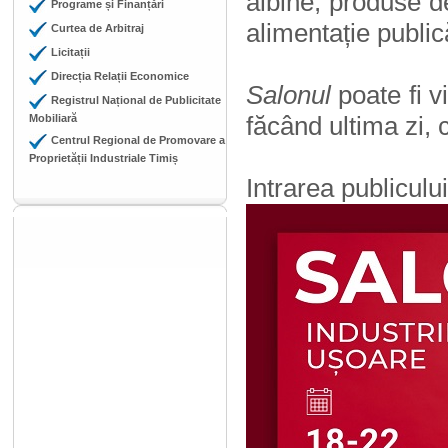
albine, produse 
Programe și Finanțări
alimentație publi
Curtea de Arbitraj
Licitații
Direcția Relații Economice
Salonul
poate fi v
Registrul Național de Publicitate
făcând ultima zi,
Mobiliară
Centrul Regional de Promovare a
Proprietății Industriale Timiș
Intrarea publicului