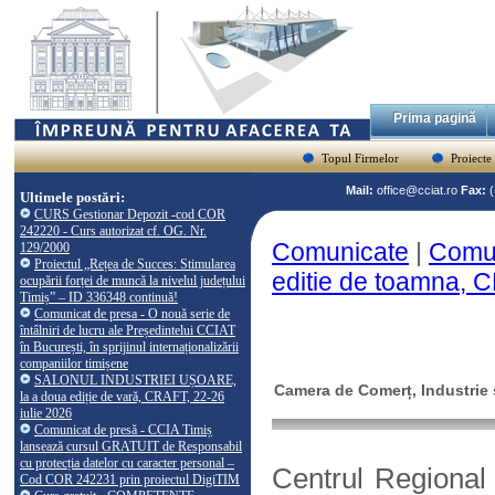
Prima pagină
Topul Firmelor
Proiecte
Mail:
office@cciat.ro
Fax:
Ultimele postări:
CURS Gestionar Depozit -cod COR
242220 - Curs autorizat cf. OG. Nr.
Comunicate
|
Comun
129/2000
Proiectul „Rețea de Succes: Stimularea
editie de toamna, 
ocupării forței de muncă la nivelul județului
Timiș” – ID 336348 continuă!
Comunicat de presa - O nouă serie de
întâlniri de lucru ale Președintelui CCIAT
în București, în sprijinul internaționalizării
companiilor timișene
SALONUL INDUSTRIEI UȘOARE,
Camera de Comerț, Industrie ș
la a doua ediție de vară, CRAFT, 22-26
iulie 2026
Comunicat de presă - CCIA Timiș
lansează cursul GRATUIT de Responsabil
cu protecția datelor cu caracter personal –
Centrul Regional
Cod COR 242231 prin proiectul DigiTIM