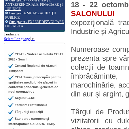
Curs gratuit - COMPETENŢE
18 - 22 octomb
ANTREPRENORIALE, FINACIARE ŞI
JURIDICE
SALONULUI 
Curs gratuit- SICAP - ACHIZIŢII
PUBLICE
expozițională tr
Curs gratuit - EXPERT DEZVOLTARE
DURABILĂ
Industrie și Agric
Traducere:
Select Language
▼
Numeroase comp
CCIAT - Sinteza activitatii CCIAT
prezenta spre vân
2026 - Sem I
colecții de toam
Centrul Regional de Afaceri
Timișoara
îmbrăcăminte
CCIA Timis, preocupări pentru
sprijinirea mediului de afaceri în
marochinărie, acc
contextul pandemiei generate de
din aur şi argint, g
noul coronavirus
Acțiuni CCIAT
Formare Profesionala
Târgul de Produs
Târguri și expoziții
vizitatorii cu d
Standarde europene și
internaționale CZI ASRO TIMIȘ