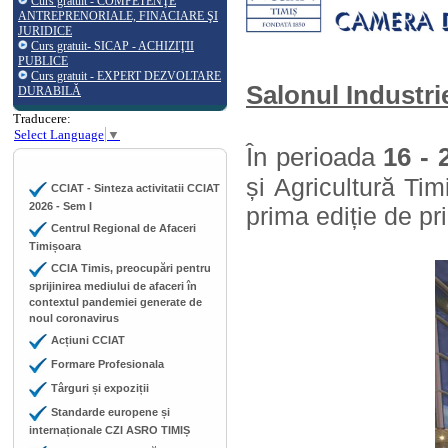
Curs gratuit - COMPETENŢE
ANTREPRENORIALE, FINACIARE ŞI
JURIDICE
Curs gratuit- SICAP - ACHIZIŢII
PUBLICE
Curs gratuit - EXPERT DEZVOLTARE
Salonul Industri
DURABILĂ
Traducere:
Select Language
▼
În perioada
16 - 
și Agricultură Ti
CCIAT - Sinteza activitatii CCIAT
2026 - Sem I
prima ediție de p
Centrul Regional de Afaceri
Timișoara
CCIA Timis, preocupări pentru
sprijinirea mediului de afaceri în
contextul pandemiei generate de
noul coronavirus
Acțiuni CCIAT
Formare Profesionala
Târguri și expoziții
Standarde europene și
internaționale CZI ASRO TIMIȘ