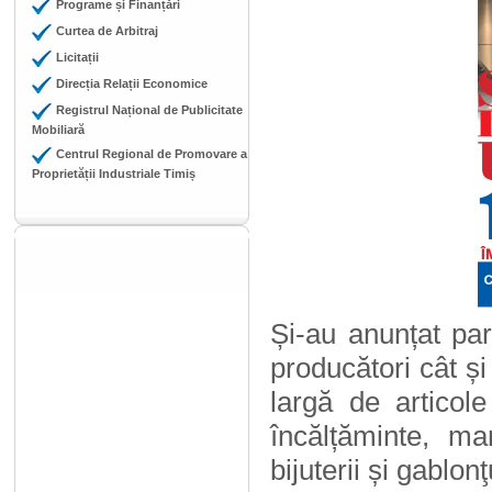
Programe și Finanțări
Curtea de Arbitraj
Licitații
Direcția Relații Economice
Registrul Național de Publicitate
Mobiliară
Centrul Regional de Promovare a
Proprietății Industriale Timiș
Și-au anunțat pa
producători cât ș
largă de articol
încălțăminte, ma
bijuterii și gablon