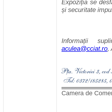
Expoziția se des
și securitate impus
Informații sup
aculea@cciat.ro
,
Camera de Comerț,