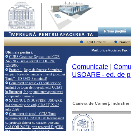
Prima pagină
Topul Firmelor
Proiecte
Mail:
office@cciat.ro
Fax:
Ultimele postări:
CURS Gestionar Depozit -cod COR
242220 - Curs autorizat cf. OG. Nr.
Comunicate
|
Comu
129/2000
Proiectul „Rețea de Succes: Stimularea
USOARE - ed. de p
ocupării forței de muncă la nivelul județului
Timiș” – ID 336348 continuă!
Comunicat de presa - O nouă serie de
întâlniri de lucru ale Președintelui CCIAT
în București, în sprijinul internaționalizării
companiilor timișene
SALONUL INDUSTRIEI UȘOARE,
Camera de Comerț, Industrie ș
la a doua ediție de vară, CRAFT, 22-26
iulie 2026
Comunicat de presă - CCIA Timiș
lansează cursul GRATUIT de Responsabil
cu protecția datelor cu caracter personal –
Cod COR 242231 prin proiectul DigiTIM