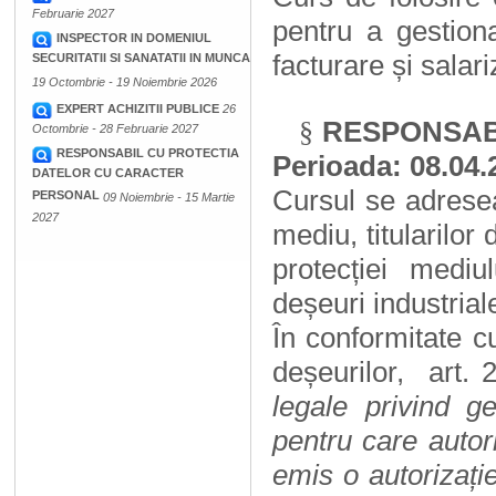
Februarie 2027
pentru a gestiona
INSPECTOR IN DOMENIUL
facturare și salari
SECURITATII SI SANATATII IN MUNCA
19 Octombrie - 19 Noiembrie 2026
EXPERT ACHIZITII PUBLICE
26
RESPONSABI
§
Octombrie - 28 Februarie 2027
RESPONSABIL CU PROTECTIA
Perioada:
08.04.
DATELOR CU CARACTER
Cursul se adresea
PERSONAL
09 Noiembrie - 15 Martie
2027
mediu, titularilor 
protecției medi
deșeuri industrial
În conformitate c
deșeurilor,
art. 
legale privind ges
pentru care autor
emis o autorizați