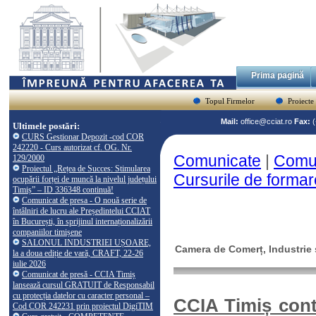
Prima pagină
Topul Firmelor
Proiecte
Mail:
office@cciat.ro
Fax:
Ultimele postări:
CURS Gestionar Depozit -cod COR
242220 - Curs autorizat cf. OG. Nr.
Comunicate
|
Comun
129/2000
Proiectul „Rețea de Succes: Stimularea
Cursurile de formare
ocupării forței de muncă la nivelul județului
Timiș” – ID 336348 continuă!
Comunicat de presa - O nouă serie de
întâlniri de lucru ale Președintelui CCIAT
în București, în sprijinul internaționalizării
companiilor timișene
SALONUL INDUSTRIEI UȘOARE,
Camera de Comerț, Industrie ș
la a doua ediție de vară, CRAFT, 22-26
iulie 2026
Comunicat de presă - CCIA Timiș
lansează cursul GRATUIT de Responsabil
cu protecția datelor cu caracter personal –
CCIA Timiș cont
Cod COR 242231 prin proiectul DigiTIM