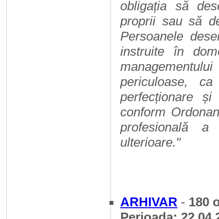
obligația să de
proprii sau să d
Persoanele desem
instruite în dom
managementului d
periculoase, c
perfecționare și
conform Ordonanț
profesională a 
ulterioare."
ARHIVAR
-
180 
Perioada: 22.04.