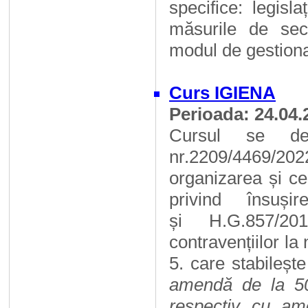
specifice: legisl
măsurile de secu
modul de gestiona
Curs IGIENA
Perioada: 24.04.
Cursul se des
nr.2209/4469/20
organizarea și cer
privind însuși
și H.G.857/201
contravențiilor la
5. care stabileșt
amendă de la 500
respectiv cu am