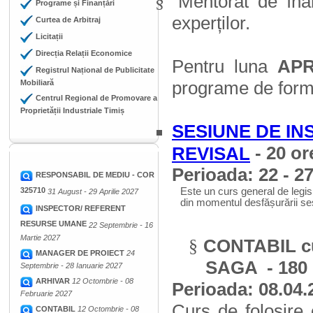
Mentorat de înal
§
Programe și Finanțări
experților.
Curtea de Arbitraj
Licitații
Direcția Relații Economice
Pentru luna
APR
Registrul Național de Publicitate
programe de form
Mobiliară
Centrul Regional de Promovare a
Proprietății Industriale Timiș
SESIUNE DE INS
-
20 or
REVISAL
Perioada: 22 - 2
RESPONSABIL DE MEDIU - COR
325710
Este un curs general de legisla
31 August - 29 Aprilie 2027
din momentul desfășurării sesi
INSPECTOR/ REFERENT
RESURSE UMANE
22 Septembrie - 16
Martie 2027
CONTABIL cu 
§
MANAGER DE PROIECT
24
SAGA
- 180
Septembrie - 28 Ianuarie 2027
ARHIVAR
12 Octombrie - 08
Perioada:
08.04.
Februarie 2027
Curs de folosire 
CONTABIL
12 Octombrie - 08