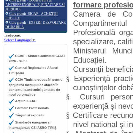
Curs gratuit - COMPETENŢE
formare profesi
ANTREPRENORIALE, FINACIARE ŞI
JURIDICE
Camera de Come
Curs gratuit- SICAP - ACHIZIŢII
PUBLICE
Compartimentul
Curs gratuit - EXPERT DEZVOLTARE
DURABILĂ
Profesională org
Traducere:
specializare, calif
Select Language
▼
Ministerul Munci
CCIAT - Sinteza activitatii CCIAT
Educației.
2026 - Sem I
Cursanții benefici
Centrul Regional de Afaceri
Timișoara
Experiență practi
§
CCIA Timis, preocupări pentru
sprijinirea mediului de afaceri în
cunoștințelor dobâ
contextul pandemiei generate de
Cursuri perso
noul coronavirus
§
Acțiuni CCIAT
experiență și nevo
Formare Profesionala
Certificare recuno
§
Târguri și expoziții
nivel national și i
Standarde europene și
internaționale CZI ASRO TIMIȘ